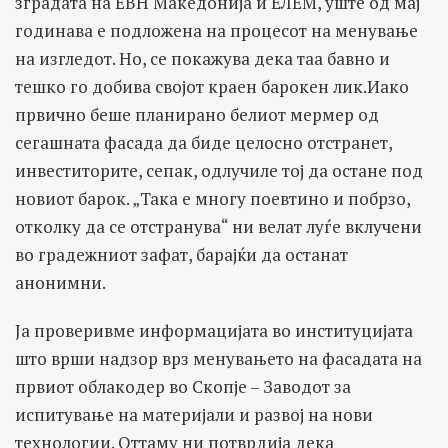
зградата на ЕВН Македонија и ЕЛЕМ, уште од мај
годинава е подложена на процесот на менување
на изгледот. Но, се покажува дека таа бавно и
тешко го добива својот краен барокен лик.Иако
првично беше планирано белиот мермер од
сегашната фасада да биде целосно отстранет,
инвеститорите, сепак, одлучиле тој да остане под
новиот барок. „Така е многу поевтино и побрзо,
отколку да се отстранува“ ни велат луѓе вклучени
во градежниот зафат, барајќи да останат
анонимни.
Ја проверивме информацијата во институцијата
што врши надзор врз менувањето на фасадата на
првиот облакодер во Скопје – Заводот за
испитување на материјали и развој на нови
технологии. Оттаму ни потврдија дека