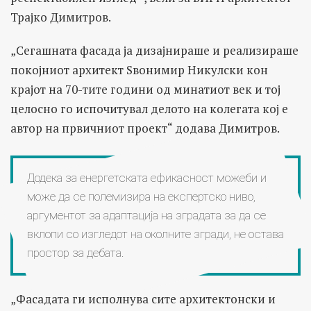
Трајко Димитров.
„Сегашната фасада ја дизајнираше и реализираше
покојниот архитект Ѕвонимир Никулски кон
крајот на 70-тите години од минатиот век и тој
целосно го испочитувал делото на колегата кој е
автор на првичниот проект“ додава Димитров.
Додека за енергетската ефикасност можеби и
може да се полемизира на експертско ниво,
аргументот за адаптација на зградата за да се
вклопи со изгледот на околните згради, не остава
простор за дебата.
„Фасадата ги исполнува сите архитектонски и