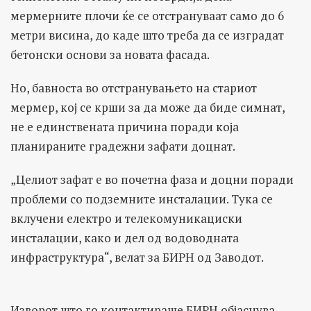
мермерните плочи ќе се отстрануваат само до 6
метри висина, до каде што треба да се изградат
бетонски основи за новата фасада.
Но, бавноста во отстранувањето на стариот
мермер, кој се крши за да може да биде симнат,
не е единствената причина поради која
планираните градежни зафати доцнат.
„Целиот зафат е во почетна фаза и доцни поради
проблеми со подземните инсталации. Тука се
вклучени електро и телекомуникациски
инсталации, како и дел од водоводната
инфраструктура“, велат за БИРН од Заводот.
Изворот што го контактираше БИРН објаснува