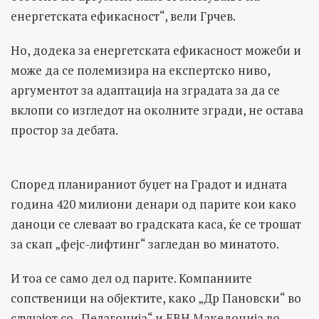
енергетската ефикасност“, вели Грчев.
Но, додека за енергетската ефикасност можеби и
може да се полемизира на експертско ниво,
аргументот за адаптација на зградата за да се
вклопи со изгледот на околните згради, не остава
простор за дебата.
Според планираниот буџет на Градот и идната
година 420 милиони денари од парите кои како
даноци се слеваат во градската каса, ќе се трошат
за скап „фејс-лифтинг“ загледан во минатото.
И тоа се само дел од парите. Компаниите
сопственици на објектите, како „Др Пановски“ во
случајот со „Пелагонија“ и ЕВН Македонија во