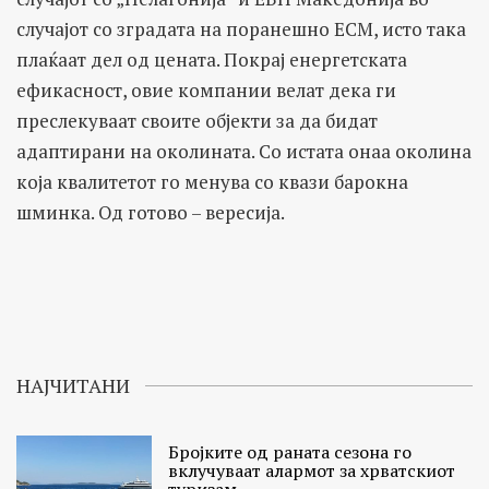
случајот со зградата на поранешно ЕСМ, исто така
плаќаат дел од цената. Покрај енергетската
ефикасност, овие компании велат дека ги
преслекуваат своите објекти за да бидат
адаптирани на околината. Со истата онаа околина
која квалитетот го менува со квази барокна
шминка. Од готово – вересија.
НАЈЧИТАНИ
Бројките од раната сезона го
вклучуваат алармот за хрватскиот