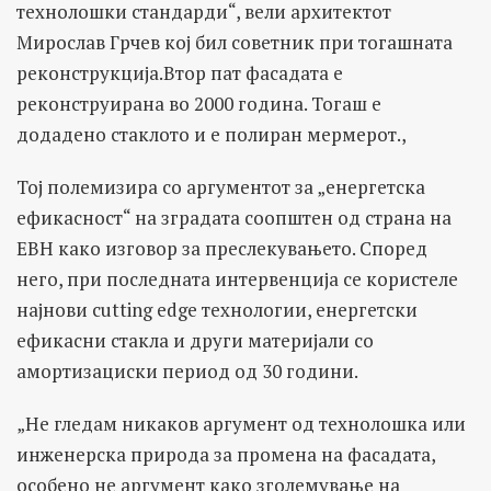
технолошки стандарди“, вели aрхитектот
Мирослав Грчев кој бил советник при тогашната
реконструкција.Втор пат фасадата е
реконструирана во 2000 година. Тогаш е
додадено стаклото и е полиран мермерот.,
Тој полемизира со аргументот за „енергетска
ефикасност“ на зградата соопштен од страна на
ЕВН како изговор за преслекувањето. Според
него, при последната интервенција се користеле
најнови cutting edge технологии, енергетски
ефикасни стакла и други материјали со
амортизациски период од 30 години.
„Не гледам никаков аргумент од технолошка или
инженерска природа за промена на фасадата,
особено не аргумент како зголемување на