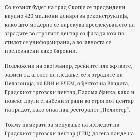
Со новиот буџет на град Скопје се предвидени
вкупно 420 милиони денари за реконструкција,
како што модерно се нарекува преслекувањето на
зградите во строгиот центар со фасади кои по
стилот се униформирани, а во јавноста се
препознаени како барокни.
Подложени на овој манир, среќните или жртвите,
зависи од аголот на гледање, се и зградите на
Пелагонија, на ЕВН и ЕЛЕМ, објектот на Владата,
Градскиот трговски центар, Палома бјанка, како и
повеќе други станбени згради во строгиот центар
на градот, како онаа над ресторанот „Пелистер“.
Токму намерата за менување на изгледот на
Градскиот трговски центар (ГТЦ) досега наиде на