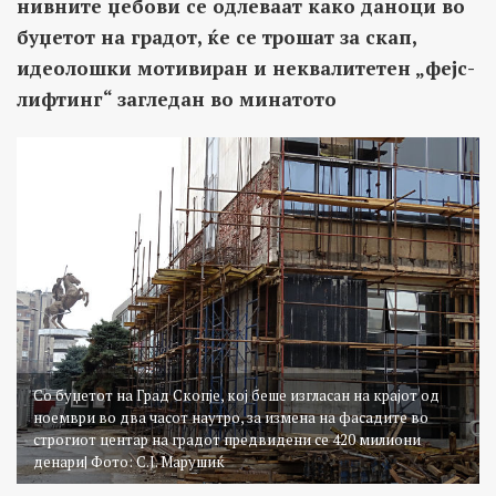
нивните џебови се одлеваат како даноци во
буџетот на градот, ќе се трошат за скап,
идеолошки мотивиран и неквалитетен „фејс-
лифтинг“ загледан во минатото
Со буџетот на Град Скопје, кој беше изгласан на крајот од
ноември во два часот наутро, за измена на фасадите во
строгиот центар на градот предвидени се 420 милиони
денари| Фото: С.Ј. Марушиќ