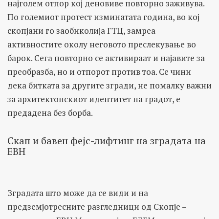
најголем отпор кој деновиве повторно заживува.
По големиот протест изминатата година, во кој
скопјани го заобиколија ГТЦ, замреа
активностите околу неговото преслекување во
барок. Сега повторно се активираат и најавите за
преобразба, но и отпорот против тоа. Се чини
дека битката за другите згради, не помалку важни
за архитектонскиот идентитет на градот, е
предадена без борба.
Скап и бавен фејс-лифтинг на зградата на
ЕВН
Зградата што може да се види и на
предземјотресните разгледници од Скопје –