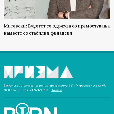
Митевски: Буџетот се одржува со премостувања
наместо со стабилни финансии
Балканска истражувачка репортерска мрежа | Ул. Мирослав Крлежа 67,
1000 Скопје | тел. +38923290280­ |
Контакт