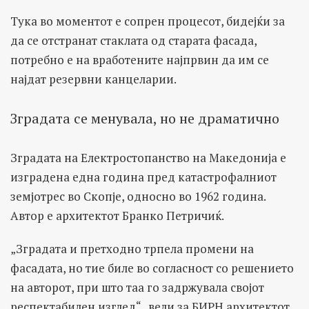
Тука во моментот е сопрен процесот, бидејќи за
да се отстранат стаклата од старата фасада,
потребно е на вработените најпрвин да им се
најдат резервни канцеларии.
Зградата се менувала, но не драматично
Зградата на Електростопанство на Македонија е
изградена една година пред катастрофалниот
земјотрес во Скопје, односно во 1962 година.
Автор е архитектот Бранко Петричиќ.
„Зградата и претходно трпела промени на
фасадата, но тие биле во согласност со решението
на авторот, при што таа го задржувала својот
респектабилен изглед“ , вели за БИРН архитектот