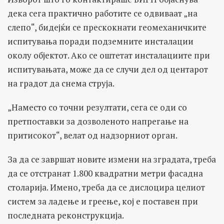
дека сега практично работите се одвиваат „на
слепо“, бидејќи се прескокнати геомеханичките
испитувања поради подземните инсталации
околу објектот. Ако се оштетат инсталациите при
испитувањата, може да се случи дел од центарот
на градот да снема струја.
„Наместо со точни резултати, сега се оди со
претпоставки за дозволеното напрегање на
притисокот“, велат од надзорниот орган.
За да се завршат новите измени на зградата, треба
да се отстранат 1.800 квадратни метри фасадна
столарија. Имено, треба да се дислоцира целиот
систем за ладење и греење, кој е поставен при
последната реконструкција.