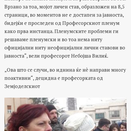
Врзано за тоа, мојот личен став, образложен на 8,5
страници, во моментов не е достапен за јавноста,
бидејќи е проследен од Професорскиот пленум
како прва инстанца. Пленумските проблеми ги
решаваме пленумски и во тоа нема ниту
официјални ниту неофицијални лични ставови во
јавноста“, вели професорот Небојша Вилиќ.
„Ова што се случи, во иднина ќе нè направи многу
поактивни“, децидна е професорката од
Земјоделскиот