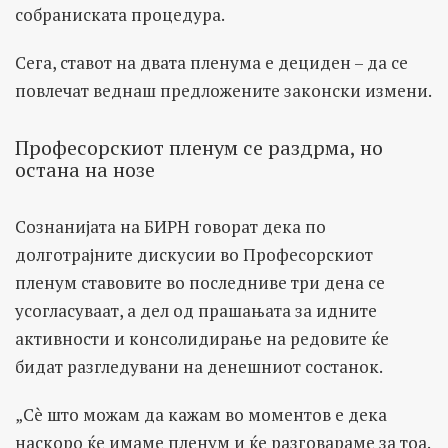
собраниската процедура.
Сега, ставот на двата пленума е дециден – да се
повлечат веднаш предложените законски измени.
Професорскиот пленум се раздрма, но
остана на нозе
Сознанијата на БИРН говорат дека по
долготрајните дискусии во Професорскиот
пленум ставовите во последниве три дена се
усогласуваат, а дел од прашањата за идните
активности и консолидирање на редовите ќе
бидат разгледувани на денешниот состанок.
„Сè што можам да кажам во моментов е дека
наскоро ќе имаме пленум и ќе разговараме за тоа.