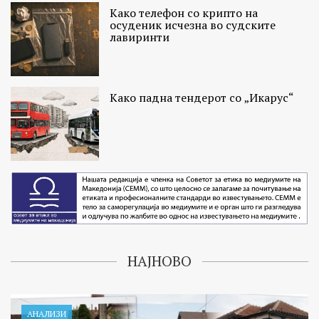
Како телефон со крипто на
осуденик исчезна во судските
лавиринти
Како падна тендерот со „Икарус“
НАЈНОВО
АНАЛИЗИ