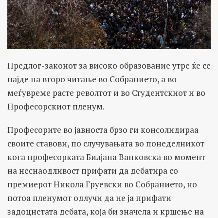
Предлог-законот за високо образование утре ќе се
најде на второ читање во Собранието, а во
меѓувреме расте револтот и во Студентскиот и во
Професорскиот пленум.
Професорите во јавноста брзо ги консолидираа
своите ставови, по случувањата во понеделникот
кога професорката Билјана Ванковска во момент
на неснаодливост прифати да дебатира со
премиерот Никола Груевски во Собранието, но
потоа пленумот одлучи да не ја прифати
задоцнетата дебата, која би значела и кршење на