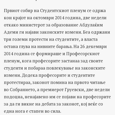
Првиот собир на Студентскиот пленум се одржа
кон крајот на октомври 2014 година, две недели
откако министерот за образование Абдулаќим
Адеми ги најави законските измени. Беа одржани
три големи протести на студентите, а власта
остана глува на нивните барања. На 26 декември
2014 година се формираше и Професорскиот
пленум, кога професорите застанаа зад своите
студенти и побараа повлекување на законските
измени. Додека професорите и студентите
протестираа, законот помина на првото читање
во Собранието, а премиерот Груевски, две недели
подоцна, ненајавено им се појави на професорите
за да ги викне на дебата за законот, кој веќе со
една нога е стапен во сила.