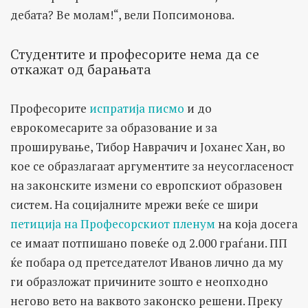
дебата? Ве молам!“, вели Попсимонова.
Студентите и професорите нема да се
откажат од барањата
Професорите
испратија писмо
и до
еврокомесарите за образование и за
проширување, Тибор Наврачич и Јоханес Хан, во
кое се образлагаат аргументите за неусогласеност
на законските измени со европскиот образовен
систем. На социјалните мрежи веќе се шири
петиција на Професорскиот пленум
на која досега
се имаат потпишано повеќе од 2.000 граѓани. ПП
ќе побара од претседателот Иванов лично да му
ги образложат причините зошто е неопходно
негово вето на ваквото законско решени. Преку