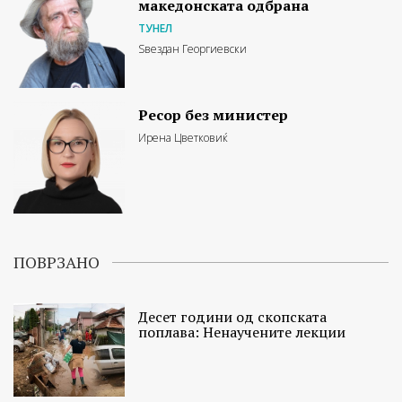
македонската одбрана
ТУНЕЛ
Ѕвездан Георгиевски
Ресор без министер
Ирена Цветковиќ
ПОВРЗАНО
Десет години од скопската
поплава: Ненаучените лекции