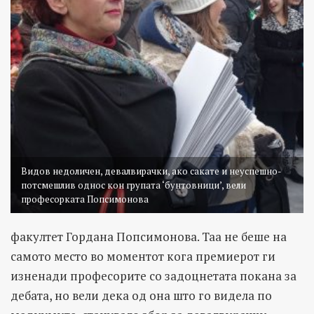
Видов недоличен, девалвирачки, ако сакате и неуспешно-
потсмешлив однос кон групата ‘бунтовници’, вели
професорката Попсимонова
факултет Гордана Попсимонова. Таа не беше на
самото место во моментот кога премиерот ги
изненади професорите со задоцнетата покана за
дебата, но вели дека од она што го видела по