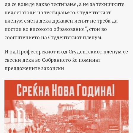
да се воведе вакво тестирање, а не за техничките
недостатоци на тестирањето. Студентскиот
пленум смета дека државен испит не треба да
постои во високото образование“, стои во
соопштението на Студентскиот пленум.
И од Професорскиот и од Студентскиот пленум се
свесни дека во Собранието ќе поминат
предложените законски