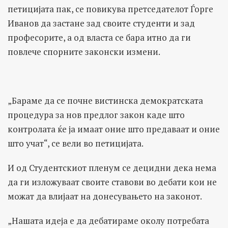
петицијата пак, се повикува претседателот Ѓорге
Иванов да застане зад своите студенти и зад
професорите, а од власта се бара итно да ги
повлече спорните законски измени.
„Бараме да се почне вистинска демократската
процедура за нов предлог закон каде што
контролата ќе ја имаат оние што предаваат и оние
што учат“, се вели во петицијата.
И од Студентскиот пленум се децидни дека нема
да ги изложуваат своите ставови во дебати кои не
можат да влијаат на донесувањето на законот.
„Нашата идеја е да дебатираме околу потребата