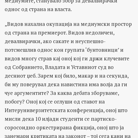
медиумите, станувало збор за девалвирачки
однос од страна на власта.
„Видов нахална окупација на медиумски простор
од страна на премиерот. Видов недоличен,
девалвирачки, ако сакате и неуспешно-
потсмешлив однос кон групата ‘бунтовници’ и
видов многу страв кај оној кој ги држи клучевите
од Собранието, Владата и Уставниот суд во
десниот џеб. Зарем кој било, макар и на секунда,
би му поверувал дека навистина има волја да ги
чуе аргументите? За каква дебата зборуваме,
побогу? Оној кој се оглуши од ставот на
Интеруниверзитетската конференција, оној што
мисли дека 10 илјади студенти се партиско-
соросоидно оркестрирана фикција, оној што ја
занемари критиката на законот – тој сега кани на