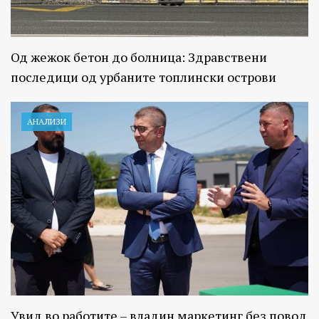
Од жежок бетон до болница: Здравствени
последици од урбаните топлински острови
АНАЛИЗИ
Увид во работите – владин маркетинг без повод