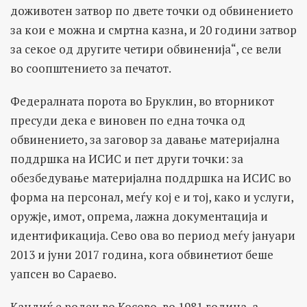
доживотен затвор по двете точки од обвинението
за кои е можна и смртна казна, и 20 години затвор
за секое од другите четири обвиненија“, се вели
во соопштението за печатот.
Федералната порота во Бруклин, во вторникот
пресуди дека е виновен по една точка од
обвинението, за заговор за давање материјална
поддршка на ИСИС и пет други точки: за
обезбедување материјална поддршка на ИСИС во
форма на персонал, меѓу кој е и тој, како и услуги,
оружје, имот, опрема, лажна документација и
идентификација. Сево ова во период меѓу јануари
2013 и јуни 2017 година, кога обвинетиот беше
уапсен во Сараево.
Кандиќ е роден во Косово, во 1981 година, а