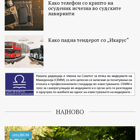
Како телефон со крипто на
осуденик исчезна во судските
лавиринти
Како падна тендерот со „Икарус“
НАЈНОВО
АНАЛИЗИ