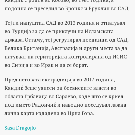
подоцна се преселил во Бронкс и Бруклин во САД.
Тој ги напуштил САД во 2013 година и отпатувал
во Турција за да се приклучи на Исламската
држава. Оттаму, тој регрутирал поединци од САД,
Велика Британија, Австралија и други места за да
патуваат на територијата контролирана од ИСИС
во Сирија и во Ирак и да се борат.
Пред неговата екстрадиција во 2017 година,
Кандиќ беше уапсен од босанските власти во
областа Грбавица во Сараево, каде што се криел
под името Радончиќ и наводно поседувал лажна
лична карта издадена во Црна Гора.
Sasa Dragojlo