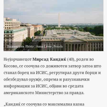
Вашингтон. Photo ; Anna Lowe , Pexels
Њујорчанецот
Мирсад Кандиќ
(40), роден во
Косово, се соочува со доживотен затвор затоа што
станал борец на ИСИС, регрутирал други борци и
обезбедувал оружје, опрема и разузнавачки
информации за ИСИС, објави во средата
американското Министерство за правда.
„Кандиќ се соочува со максимална казна