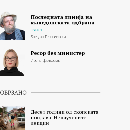
Последната линија на
македонската одбрана
ТУНЕЛ
Ѕвездан Георгиевски
Ресор без министер
Ирена Цветковиќ
ОВРЗАНО
Десет години од скопската
поплава: Ненаучените
лекции