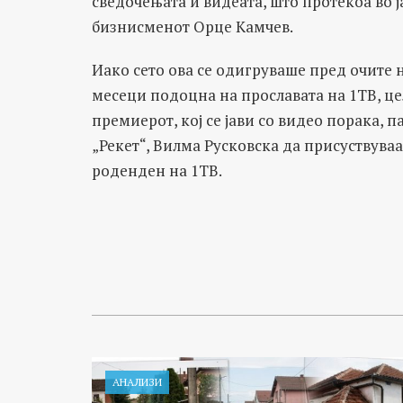
сведочењата и видеата, што протекоа во 
бизнисменот Орце Камчев.
Иако сето ова се одигруваше пред очите н
месеци подоцна на прославата на 1ТВ, це
премиерот, кој се јави со видео порака, п
„Рекет“, Вилма Русковска да присуствуваа
роденден на 1ТВ.
АНАЛИЗИ