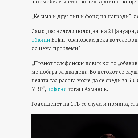
автомобили и стан во центарот на Скопје 
„Ќе има и друг тип и фонд на награди“, 
Само две недели подоцна, на 21 јануари
обвини
Бојан Јовановски дека во телефонс
да нема проблеми“.
„Првиот телефонски повик кој го „обавив“ 
ме побара за два дена. Во петокот се слу
целата таа работа може да се среди за 50.
МВР“,
појасни
тогаш Азманов.
Роденденот на 1ТВ се случи и помина, ст