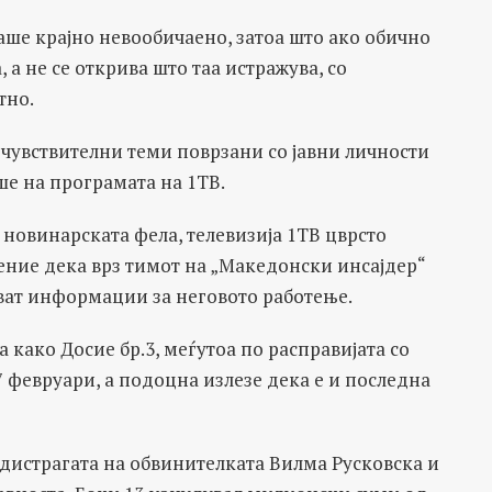
ше крајно невообичаено, затоа што ако обично
 а не се открива што таа истражува, со
тно.
 чувствителни теми поврзани со јавни личности
ше на програмата на 1ТВ.
новинарската фела, телевизија 1ТВ цврсто
ение дека врз тимот на „Македонски инсајдер“
ават информации за неговото работење.
 како Досие бр.3, меѓутоа по расправијата со
7 февруари, а подоцна излезе дека е и последна
едистрагата на обвинителката Вилма Русковска и