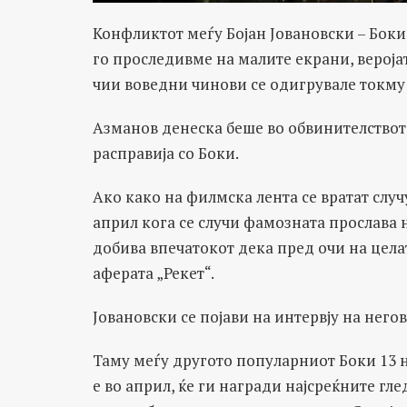
Конфликтот меѓу Бојан Јовановски – Боки
го проследивме на малите екрани, вероја
чии воведни чинови се одигрувале токму
Азманов денеска беше во обвинителствот
расправија со Боки.
Ако како на филмска лента се вратат случ
април кога се случи фамозната прослава н
добива впечатокот дека пред очи на цела
аферата „Рекет“.
Јовановски се појави на интервју на негов
Таму меѓу другото популарниот Боки 13 н
е во април, ќе ги награди најсреќните гле