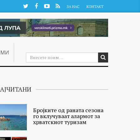
Twitter
Facebook
YouTube
RSS
ЗА НАС
КОНТАКТ
ЕМИ
АЈЧИТАНИ
Бројките од раната сезона
го вклучуваат алармот за
хрватскиот туризам