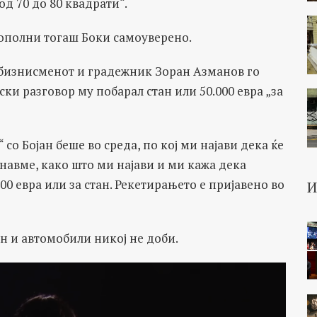
од 70 до 80 квадрати“.
дополни тогаш Боки самоуверено.
, бизнисменот и градежник Зоран Азманов го
ки разговор му побарал стан или 50.000 евра „за
со Бојан беше во среда, по кој ми најави дека ќе
шнавме, како што ми најави и ми кажа дека
000 евра или за стан. Рекетирањето е пријавено во
ан и автомобили никој не доби.