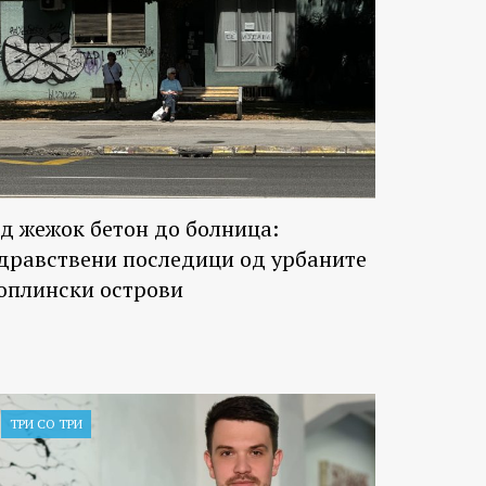
д жежок бетон до болница:
дравствени последици од урбаните
оплински острови
ТРИ СО ТРИ