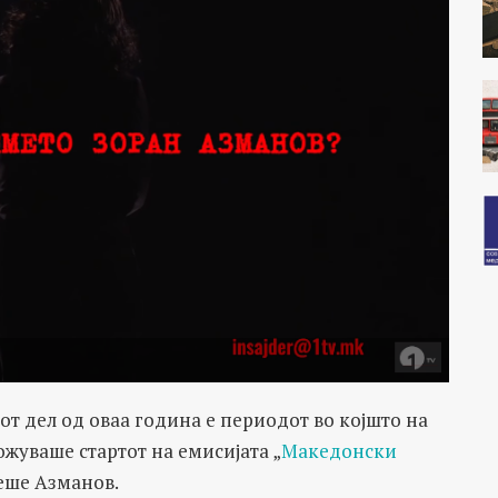
от дел од оваа година е периодот во којшто на
ожуваше стартот на емисијата „
Македонски
беше Азманов.