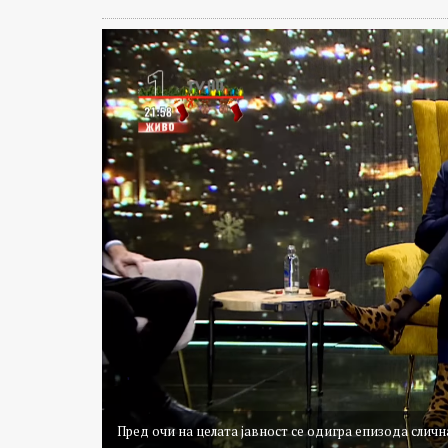
Пред очи на целата јавност се одигра епизода сличн