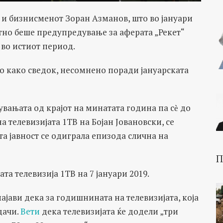
 и бизнисменот Зоран Азманов, што во јануари
тно беше предупредување за аферата „Рекет“
 во истиот период.
о како сведок, несомнено поради јануарската
увањата од крајот на минатата година па сѐ до
а телевизијата 1ТВ на Бојан Јовановски, се
та јавност се одиграла епизода слична на
П
ата телевизија 1ТВ на 7 јануари 2019.
ајави дека за годишнината на телевизијата, која
дачи.
Вети
дека телевизијата ќе додели „три