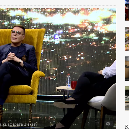
а на аферата „Рекет“
К