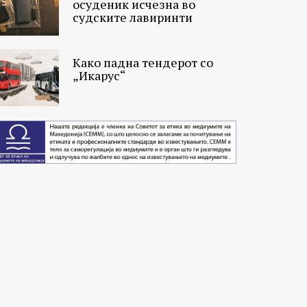
осуденик исчезна во
судските лавиринти
Како падна тендерот со
„Икарус“