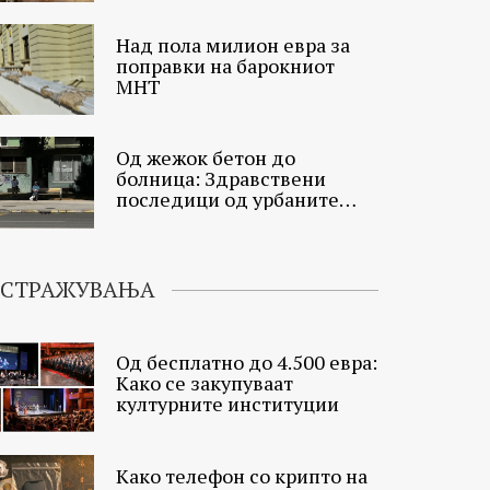
Над пола милион евра за
поправки на барокниот
МНТ
Од жежок бетон до
болница: Здравствени
последици од урбаните
топлински острови
ИСТРАЖУВАЊА
Од бесплатно до 4.500 евра:
Како се закупуваат
културните институции
Како телефон со крипто на