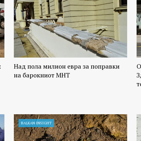
:
Над пола милион евра за поправки
О
на барокниот МНТ
З
т
BALKAN INSIGHT