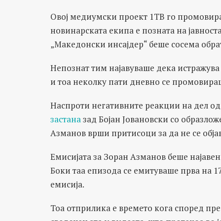
Овој медиумски проект 1ТВ го промовира
новинарската екипа е позната на јавноста,
„Македонски инсајдер“ беше сосема обра
Непознат тим најавуваше дека истражува
и тоа неколку пати дневно се промовира
Наспроти негативните реакции на дел од 
застана
зад Бојан Јовановски со образлож
Азманов врши притисоци за да не се обј
Емисијата за Зоран Азманов беше најавена
Боки таа епизода се емитуваше прва на 1
емисија.
Тоа отприлика е времето кога според пр