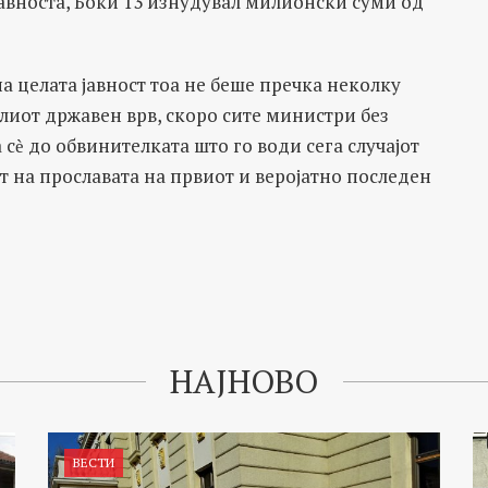
јавноста, Боки 13 изнудувал милионски суми од
а целата јавност тоа не беше пречка неколку
лиот државен врв, скоро сите министри без
а сѐ до обвинителката што го води сега случајот
т на прославата на првиот и веројатно последен
НАЈНОВО
ВЕСТИ