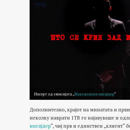
Инсерт од емисијата „
Македонски инсајдер
“
Дополнително, крајот на минатата и први
неколку наврати 1ТВ го најавуваше и одл
инсајдер
“, чиј прв и единствен „клиент“ 