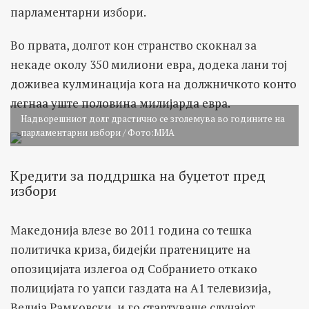
парламентарни избори.
Во првата, долгот кон странство скокнал за
некаде околу 350 милиони евра, додека лани тој
доживеа кулминација кога на должничкото конто
легнаа уште половина милијарда евра.
Надворешниот долг драстично се зголемува во годините на
парламентарни избори / Фото:МИА
Кредити за поддршка на буџетот пред
избори
Македонија влезе во 2011 година со тешка
политичка криза, бидејќи пратениците на
опозицијата излегоа од Собранието откако
полицијата го уапси газдата на А1 телевизија,
Велија Рамковски, и го стартуваше случајот