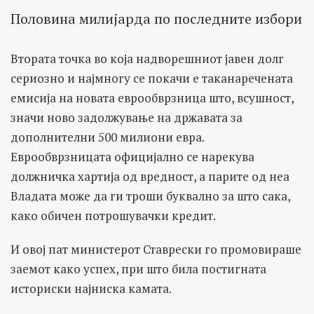
Половина милијарда по последните избори
Втората точка во која надворешниот јавен долг
сериозно и најмногу се покачи е таканаречената
емисија на новата еврообврзница што, всушност,
значи ново задолжување на државата за
дополнителни 500 милиони евра.
Еврообврзницата официјално се нарекува
должничка хартија од вредност, а парите од неа
Владата може да ги троши буквално за што сака,
како обичен потрошувачки кредит.
И овој пат министерот Ставрески го промовираше
заемот како успех, при што била постигната
историски најниска камата.