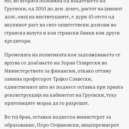
Но, во втората половина од владеењето на
Груевски, од 2010 до ден-денес, растот на јавниот
долг, оној на институциите, е дури 43 отсто од
вкупниот раст на сите општествени долгови во
странска валута и кон странски банки или други
кредитори.
Промената на политиката кон задолжувањето се
врзува со доаѓањето на Зоран Ставрески во
Министерството за финансии, откако оттаму
замина професорот Трајко Славески,
единствениот што не поднесе оставка при првата
реконструкција на кабинетот на Груевски, туку
пратениците мораа да го разрешат.
Во тој бран, оставки поднесоа министерот за
образование, Перо Стојановски, вицепремиерот