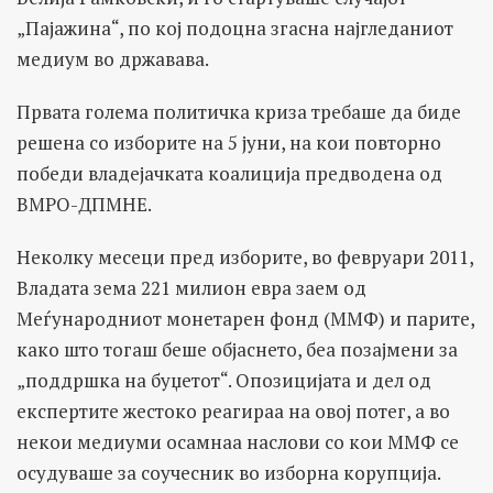
„Пајажина“, по кој подоцна згасна најгледаниот
медиум во државава.
Првата голема политичка криза требаше да биде
решена со изборите на 5 јуни, на кои повторно
победи владејачката коалиција предводена од
ВМРО-ДПМНЕ.
Неколку месеци пред изборите, во февруари 2011,
Владата зема 221 милион евра заем од
Меѓународниот монетарен фонд (ММФ) и парите,
како што тогаш беше објаснето, беа позајмени за
„поддршка на буџетот“. Опозицијата и дел од
експертите жестоко реагираа на овој потег, а во
некои медиуми осамнаа наслови со кои ММФ се
осудуваше за соучесник во изборна корупција.