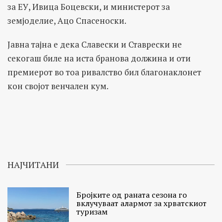
за ЕУ, Ивица Боцевски, и министерот за
земјоделие, Ацо Спасеноски.
Јавна тајна е дека Славески и Ставрески не
секогаш биле на иста бранова должина и оти
премиерот во тоа ривалство бил благонаклонет
кон својот венчален кум.
НАЈЧИТАНИ
Бројките од раната сезона го
вклучуваат алармот за хрватскиот
туризам