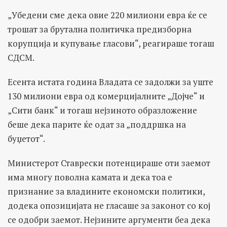
„Убедени сме дека овие 220 милиони евра ќе се
трошат за брутална политичка предизборна
корупција и купување гласови“, реагираше тогаш
СДСМ.
Есента истата година Владата се задолжи за уште
130 милиони евра од комерцијалните „Дојче“ и
„Сити банк“ и тогаш нејзиното образложение
беше дека парите ќе одат за „поддршка на
буџетот“.
Министерот Ставрески потенцираше оти заемот
има многу поволна камата и дека тоа е
признание за владините економски политики,
додека опозицијата не гласаше за законот со кој
се одобри заемот. Нејзините аргументи беа дека