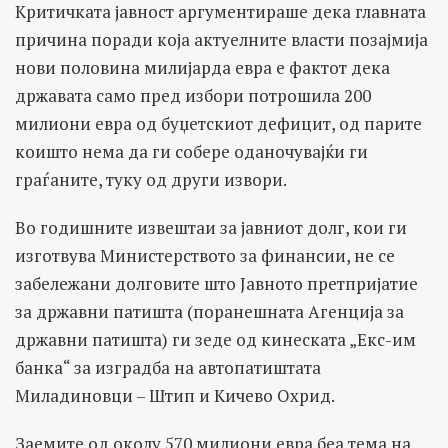
Критичката јавност аргументираше дека главната
причина поради која актуелните власти позајмија
нови половина милијарда евра е фактот дека
државата само пред избори потрошила 200
милиони евра од буџетскиот дефицит, од парите
коишто нема да ги собере оданочувајќи ги
граѓаните, туку од други извори.
Во годишните извештаи за јавниот долг, кои ги
изготвува Министерството за финансии, не се
забележани долговите што Јавното претпријатие
за државни патишта (поранешната Агенција за
државни патишта) ги зеде од кинеската „Екс-им
банка“ за изградба на автопатиштата
Миладиновци – Штип и Кичево Охрид.
Заемите од околу 570 милиони евра беа тема на