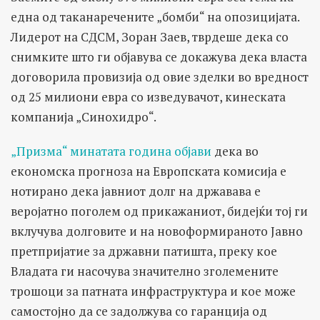
една од таканаречените „бомби“ на опозицијата.
Лидерот на СДСМ, Зоран Заев, тврдеше дека со
снимките што ги објавува се докажува дека власта
договорила провизија од овие зделки во вредност
од 25 милиони евра со изведувачот, кинеската
компанија „Синохидро“.
„Призма“ минатата година објави
дека во
економска прогноза на Европската комисија е
нотирано дека јавниот долг на државава е
веројатно поголем од прикажаниот, бидејќи тој ги
вклучува долговите и на новоформираното Јавно
претпријатие за државни патишта, преку кое
Владата ги насочува значително зголемените
трошоци за патната инфраструктура и кое може
самостојно да се задолжува со гаранција од