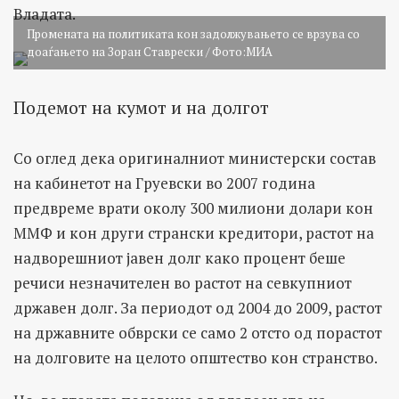
Владата.
Промената на политиката кон задолжувањето се врзува со
доаѓањето на Зоран Ставрески / Фото:МИА
Подемот на кумот и на долгот
Со оглед дека оригиналниот министерски состав
на кабинетот на Груевски во 2007 година
предвреме врати околу 300 милиони долари кон
ММФ и кон други странски кредитори, растот на
надворешниот јавен долг како процент беше
речиси незначителен во растот на севкупниот
државен долг. За периодот од 2004 до 2009, растот
на државните обврски се само 2 отсто од порастот
на долговите на целото општество кон странство.