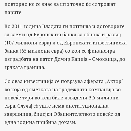
повторно не се знае за што точно ќе се трошат
парите.
Во 2011 година Владата ги потпиша и договорите
за заеми од Европската банка за обнова и развој
(107 милиони евра) и од Европската инвестициска
банка (65 милиони евра) со кои се финансира
изградбата на патот Демир Капија – Смоквица, до
грчката граница.
Со оваа инвестиција се поврзува аферата „Актор“
во која од сметката на градежната компанија во
повеќе тури во кеш биле извадени 3,5 милиони
евра. Случај сѐ уште нема институционална
завршница, бидејќи Обвинителството повеќе од
една година прибира докази.