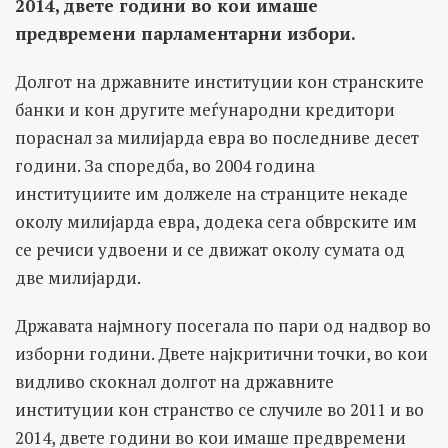
2014, двете години во кои имаше
предвремени парламентарни избори.
Долгот на државните институции кон странските
банки и кон другите меѓународни кредитори
пораснал за милијарда евра во последниве десет
години. За споредба, во 2004 година
институциите им должеле на странците некаде
околу милијарда евра, додека сега обврските им
се речиси удвоени и се движат околу сумата од
две милијарди.
Државата најмногу посегала по пари од надвор во
изборни години. Двете најкритични точки, во кои
видливо скокнал долгот на државните
институции кон странство се случиле во 2011 и во
2014, двете години во кои имаше предвремени