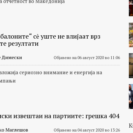
а отчетност во Македонија
балоните“ сѐ уште не влијаат врз
те резултати
е Димески
Објавено на 06 август 2020 во 11:06
вложија сериозно внимание и енергија на
ампањи
ски извештаи на партиите: грешка 404
К
ко Маглешов
Објавено на 04 август 2020 во 13:26