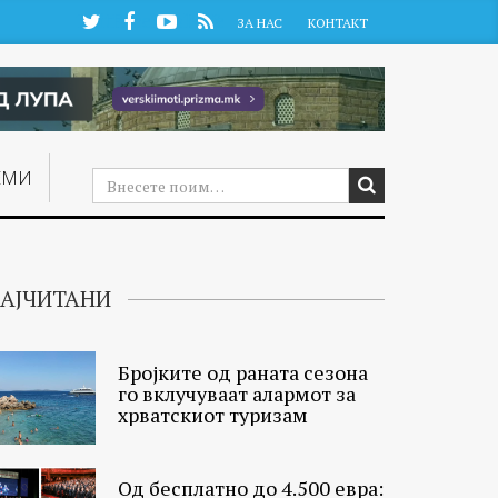
Twitter
Facebook
YouTube
RSS
ЗА НАС
КОНТАКТ
ЕМИ
АЈЧИТАНИ
Бројките од раната сезона
го вклучуваат алармот за
хрватскиот туризам
Од бесплатно до 4.500 евра: