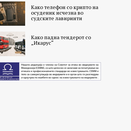
Како телефон со крипто на
осуденик исчезна во
судските лавиринти
Како падна тендерот со
„Икарус“