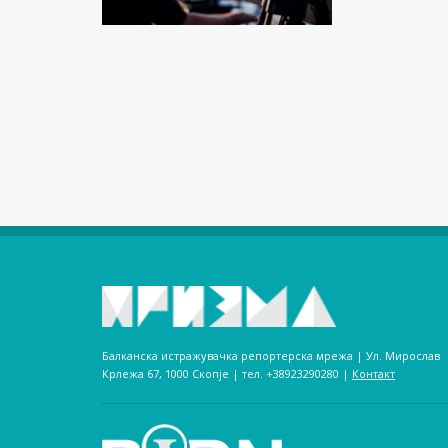
Балканска истражувачка репортерска мрежа | Ул. Мирослав
Крлежа 67, 1000 Скопје | тел. +38923290280­ |
Контакт