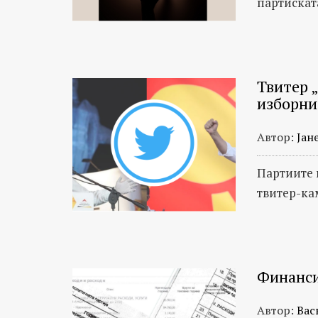
партискат
Твитер „
изборни
Автор:
Јан
Партиите 
твитер-к
Финанси
Автор:
Вас