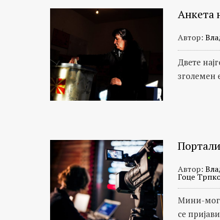
Анкета 
Автор:
Вла
Двете нај
зголемен 
Порталит
Автор:
Вла
Гоце Трпк
Мини-могу
се пријав