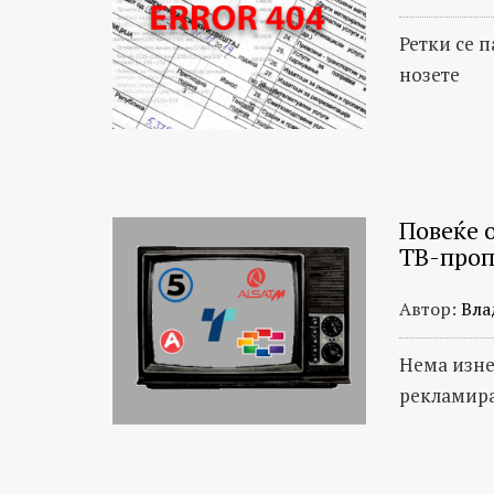
Ретки се п
нозете
Повеќе 
ТВ-проп
Автор:
Вла
Нема изне
рекламир