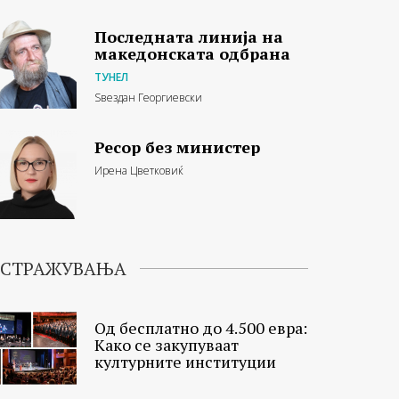
Последната линија на
македонската одбрана
ТУНЕЛ
Ѕвездан Георгиевски
Ресор без министер
Ирена Цветковиќ
ИСТРАЖУВАЊА
Од бесплатно до 4.500 евра:
Како се закупуваат
културните институции