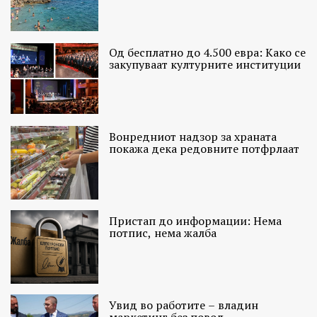
Од бесплатно до 4.500 евра: Како се
закупуваат културните институции
Вонредниот надзор за храната
покажа дека редовните потфрлаат
Пристап до информации: Нема
потпис, нема жалба
Увид во работите – владин