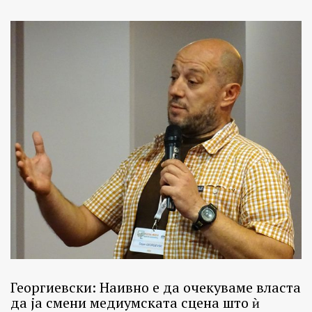
Георгиевски: Наивно е да очекуваме власта
да ја смени медиумската сцена што ѝ