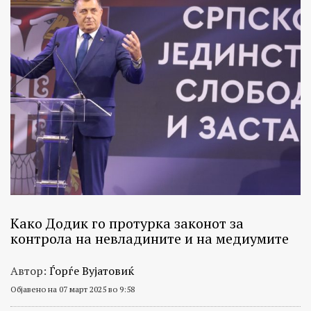
Како Додик го протурка законот за
контрола на невладините и на медиумите
Автор:
Ѓорѓе Вујатовиќ
Објавено на 07 март 2025 во 9:58