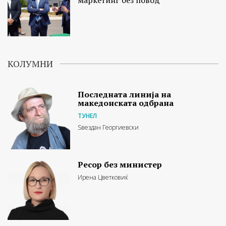
маркетинг без повод
КОЛУМНИ
Последната линија на
македонската одбрана
ТУНЕЛ
Ѕвездан Георгиевски
Ресор без министер
Ирена Цветковиќ