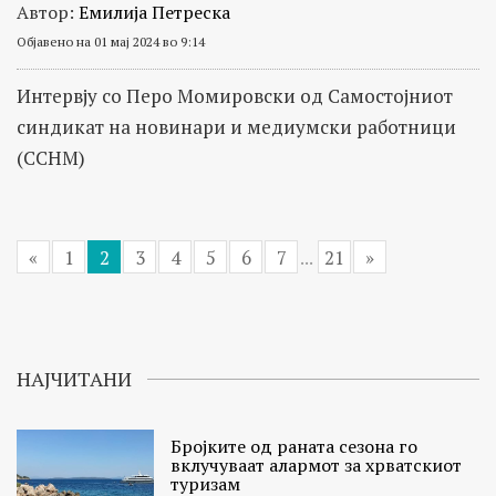
Автор:
Емилија Петреска
Објавено на 01 мај 2024 во 9:14
Интервју со Перо Момировски од Самостојниот
синдикат на новинари и медиумски работници
(ССНМ)
«
1
2
3
4
5
6
7
...
21
»
НАЈЧИТАНИ
Бројките од раната сезона го
вклучуваат алармот за хрватскиот
туризам