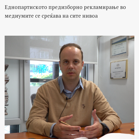
Еднопартиското предизборно рекламирање во
медиумите се среќава на сите нивоа