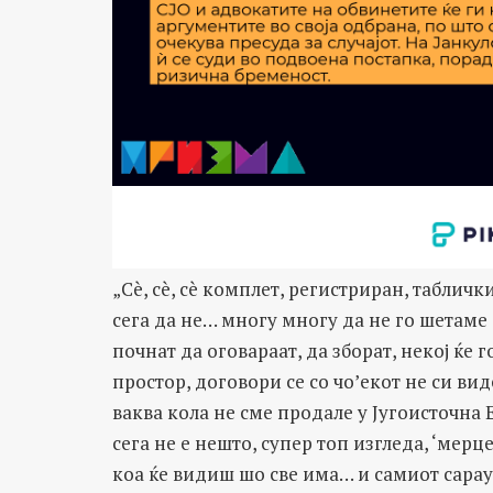
„Сè, сè, сè комплет, регистриран, табли
сега да не… многу многу да не го шетам
почнат да оговараат, да зборат, некој ќе г
простор, договори се со чо’екот не си ви
ваква кола не сме продале у Југоисточна Е
сега не е нешто, супер топ изгледа, ‘мер
коа ќе видиш шо све има… и самиот сарау