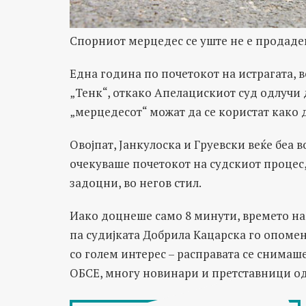
Спорниот мерцедес се уште не е продаде
Една година по почетокот на истрагата, в
„Тенк“, откако Апелацискиот суд одлучи 
„мерцедесот“ можат да се користат како 
Овојпат, Јанкулоска и Груевски веќе беа в
очекуваше почетокот на судскиот проце
задоцни, во негов стил.
Иако доцнеше само 8 минути, времето на
па судијката Добрила Кацарска го опомен
со голем интерес – расправата се снимаше
ОБСЕ, многу новинари и претставници од