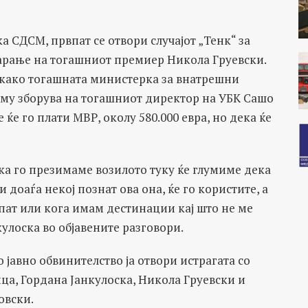
 СДСМ, првпат се отвори случајот „Тенк“ за
барање на тогашниот премиер Никола Груевски.
 како тогашната министерка за внатрешни
му зборува на тогашниот директор на УБК Сашо
ќе го плати МВР, околу 580.000 евра, но дека ќе
ка го презимаме возилото туку ќе глумиме дека
и доаѓа некој познат ова она, ќе го користите, а
 пат или кога имам дестинации кај што не ме
кулоска во објавените разговори.
 јавно обвинителство ја отвори истрагата со
ца, Гордана Јанкулоска, Никола Груевски и
овски.