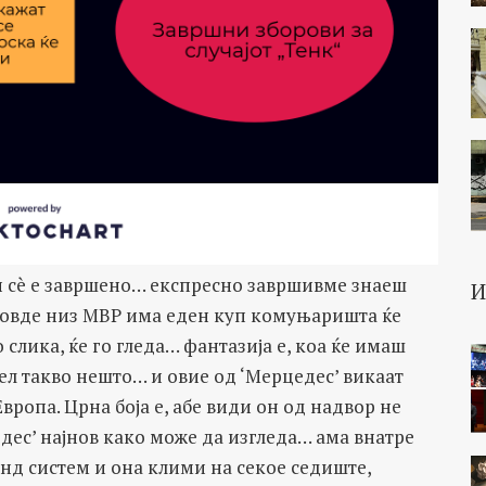
чки сè е завршено… експресно завршивме знаеш
е овде низ МВР има еден куп комуњаришта ќе
о слика, ќе го гледа… фантазија е, коа ќе имаш
дел такво нешто… и овие од ‘Мерцедес’ викаат
вропа. Црна боја е, абе види он од надвор не
цедес’ најнов како може да изгледа… ама внатре
нд систем и она клими на секое седиште,