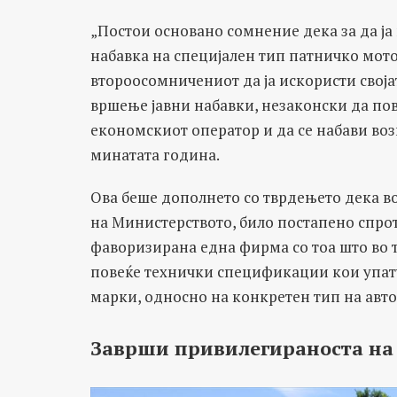
„Постои основано сомнение дека за да ја
набавка на специјален тип патничко мот
второосомничениот да ја искористи своја
вршење јавни набавки, незаконски да по
економскиот оператор и да се набави воз
минатата година.
Ова беше дополнето со тврдењето дека в
на Министерството, било постапено спрот
фаворизирана една фирма со тоа што во 
повеќе технички спецификации кои упату
марки, односно на конкретен тип на авт
Заврши привилегираноста на 