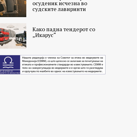
осуденик исчезна во
судските лавиринти
Како падна тендерот со
„Икарус“