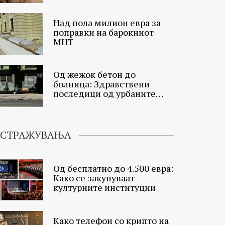
Над пола милион евра за
поправки на барокниот
МНТ
Од жежок бетон до
болница: Здравствени
последици од урбаните
топлински острови
ИСТРАЖУВАЊА
Од бесплатно до 4.500 евра:
Како се закупуваат
културните институции
Како телефон со крипто на