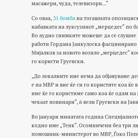
масажери, чуда, телевизори…“
Со оваа,
31 бомба
на тогашната опозициска
набавката на луксузниот „мерцедес“ по 
Во аудио снимките можеше да се слушне
работи Гордана Јанкулоска фасцинирано 
Мијалков за новото возило „мерцедес“ кое 
го користи Груевски.
„До локалните ние нема да објавуваме де
е на МВР и вие ќе си го користите коа ќе в
ние ќе го користиме само коа ќе одам на
чекаат новинари“, ѝ вели Груевски на Јан
Во јануари минатата година Специјалното
кодно име „Тенк“. Осомничени беа три ли
помошник-министерот во МВР, Ѓоко Поп