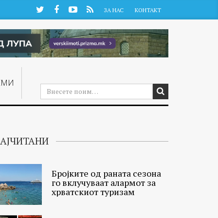
Twitter
Facebook
YouTube
RSS
ЗА НАС
КОНТАКТ
ЕМИ
АЈЧИТАНИ
Бројките од раната сезона
го вклучуваат алармот за
хрватскиот туризам