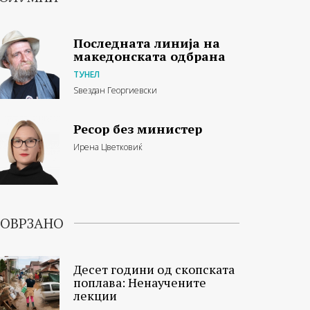
Последната линија на
македонската одбрана
ТУНЕЛ
Ѕвездан Георгиевски
Ресор без министер
Ирена Цветковиќ
ОВРЗАНО
Десет години од скопската
поплава: Ненаучените
лекции