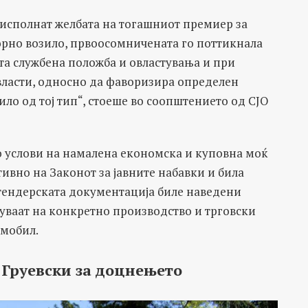
 исполнат желбата на тогашниот премиер за
орно возило, првоосомничената го поттикнала
та службена положба и овластувања и при
власти, односно да фаворизира определен
ило од тој тип“, стоеше во соопштението од СЈО
о услови на намалена економска и куповна моќ
ивно на Законот за јавните набавки и била
тендерската документација биле наведени
ваат на конкретно производство и трговски
омобил.
Груевски за доцнењето