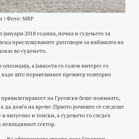
н | Фото: МВР
о јануари 2018 година, почна и судењето за
дека прислушуваните разговори за набавката на
доказ во судењето.
о опозиција, а јавноста со голем интерес го
с, каде што поранешниот премиер повторно
 привилегираност на Груевски беше поминато,
а да доаѓа на време. Првото рочиште се следеше
 и визуелно и тонски, а судењето го следеа
 невладиниот сектор.
Во обвинението стоеше дека Груевски