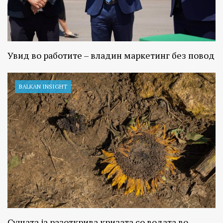
Увид во работите – владин маркетинг без повод
BALKAN INSIGHT
Сушата ја разоткрива кризата со водата во