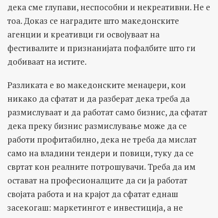
дека сме глупави, неспособни и некреативни. Не е
тоа. Доказ се наградите што македонските
агенции и креативци ги освојуваат на
фестивалите и признанијата пофалбите што ги
добиваат на истите.
Разликата е во македонските менаџери, кои
никако да сфатат и да разберат дека треба да
размислуваат и да работат само бизнис, да сфатат
дека преку бизнис размислување може да се
работи профитабилно, дека не треба да мислат
само на владини тендери и повици, туку да се
свртат кон реалните потрошувачи. Треба да им
остават на професионалците да си ја работат
својата работа и на крајот да сфатат еднаш
засекогаш: маркетингот е инвестиција, а не