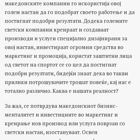
македонските компании го искористија овој
голем настан да го подобрат своето работење и да
постигнат подобри резултати. Додека големите
светски компании креираат и создаваат
производи и услуги специјално дизајнирани за
овој настан, инвестираат огромни средства во
маркетинг и промоција, користат заштитни лица
од светот на спортот се со цел да постигнат
подобри резултати, бидејќи знаат дека во такви
прилики потрошувачите трошат повеќе, кај нас е
тотално различно. Каква е нашата реалност?
За жал, се потврдува македонскиот бизнис-
менталитет и инвестициите во маркетинг и
креирање нов производ или услуга поврзан со
светски настан, изостануваат. Освен