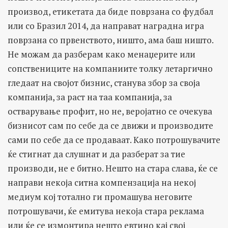
производ, етикетата да биде поврзана со фудбал
или со Бразил 2014, да направат наградна игра
поврзана со првенството, ништо, ама баш ништо.
Не можам да разберам како менаџерите или
сопствениците на компаниите толку летаргично
гледаат на својот бизнис, станува збор за своја
компанија, за раст на таа компанија, за
остварување профит, но не, веројатно се очекува
бизнисот сам по себе да се движи и производите
сами по себе да се продаваат. Како потрошувачите
ќе стигнат да слушнат и да разберат за тие
производи, не е битно. Нешто на стара слава, ќе се
направи некоја ситна компензација на некој
медиум кој тотално ги промашува неговите
потрошувачи, ќе емитува некоја стара реклама
или ќе се измонтира нешто евтино кај свој