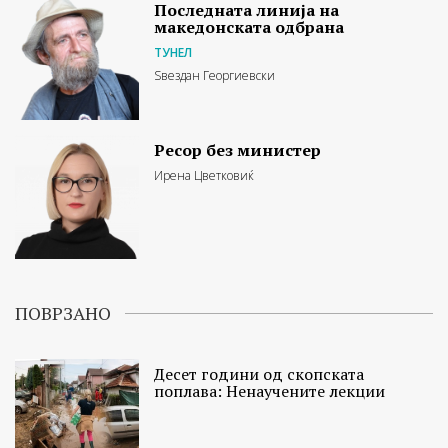
Последната линија на
македонската одбрана
ТУНЕЛ
Ѕвездан Георгиевски
Ресор без министер
Ирена Цветковиќ
ПОВРЗАНО
Десет години од скопската
поплава: Ненаучените лекции