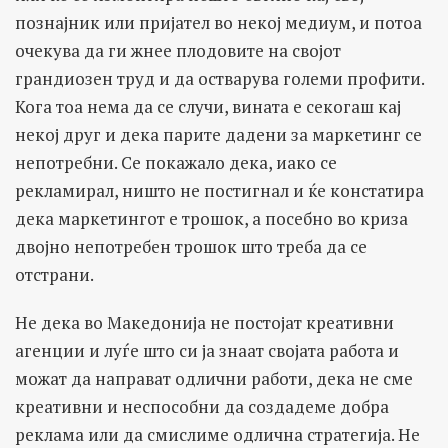
познајник или пријател во некој медиум, и потоа
очекува да ги жнее плодовите на својот
грандиозен труд и да остварува големи профити.
Кога тоа нема да се случи, вината е секогаш кај
некој друг и дека парите дадени за маркетинг се
непотребни. Се покажало дека, иако се
рекламирал, ништо не постигнал и ќе констатира
дека маркетингот е трошок, а посебно во криза
двојно непотребен трошок што треба да се
отстрани.
Не дека во Македонија не постојат креативни
агенции и луѓе што си ја знаат својата работа и
можат да направат одлични работи, дека не сме
креативни и неспособни да создадеме добра
реклама или да смислиме одлична стратегија. Не