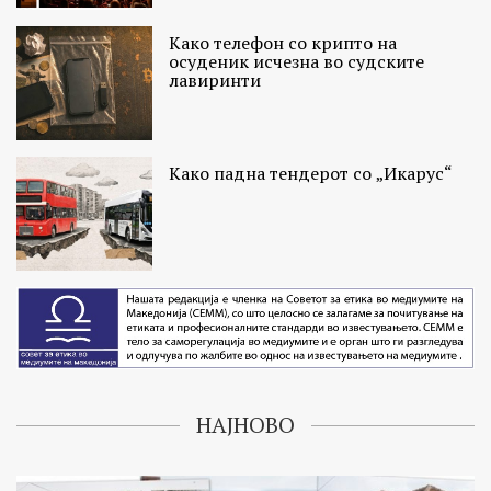
Како телефон со крипто на
осуденик исчезна во судските
лавиринти
Како падна тендерот со „Икарус“
НАЈНОВО