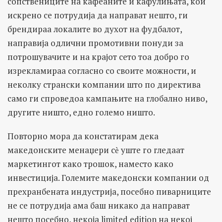
сопствениците на кафеаните и кафулињата, кои
искрено се потрудија да направат нешто, ги
брендираа локалите во духот на фудбалот,
направија одлични промотивни понуди за
потрошувачите и на крајот сето тоа добро го
изрекламираа согласно со своите можности, и
неколку странски компании што по директива
само ги спроведоа кампањите на глобално ниво,
другите ништо, едно големо ништо.
Повторно мора да констатирам дека
македонските менаџери сѐ уште го гледаат
маркетингот како трошок, наместо како
инвестиција. Големите македонски компании од
прехранбената индустрија, посебно пиварниците
не се потрудија ама баш никако да направат
нешто посебно, некоја limited edition на некој