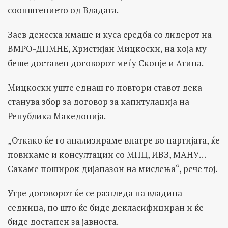
соопштението од Владата.
Заев денеска имаше и куса средба со лидерот на
ВМРО-ДПМНЕ, Христијан Мицкоски, на која му
беше доставен договорот меѓу Скопје и Атина.
Мицкоски уште еднаш го повтори ставот дека
станува збор за договор за капитулација на
Република Македонија.
„Откако ќе го анализираме внатре во партијата, ќе
повикаме и консултации со МПЦ, ИВЗ, МАНУ…
Сакаме поширок дијaпазон на мислења“, рече тој.
Утре договорот ќе се разгледа на владина
седница, по што ќе биде декласифициран и ќе
биде достапен за јавноста.