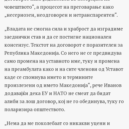
човештвото“, а процесот на преговарање како
„несериозен, неодговорен и нетранспарентен“.
„Владата не смогна сила и храброст да изградиме
заеднички став и да се постигне национален
консензус. Текстот на договорот е поразителен за
Република Македонија. Со него не се предвидува
само промена на уставното име, туку и промена
на преамбулата како и на сите членови од Уставот
каде се спомнува името и термините
произлезени од името Македонија“, рече Иванов
додавајќи дека ЕУ и НАТО не смеат да бидат
алиби за лош договор, кој не го обединува, туку го
поларизира општеството.
„Нема да ме поколебаат со никакви уцени и