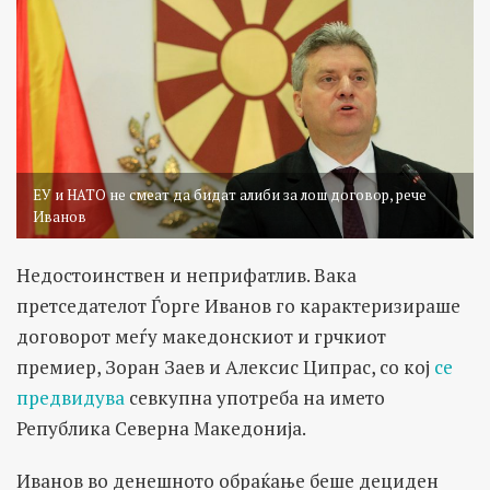
ЕУ и НАТО не смеат да бидат алиби за лош договор, рече
Иванов
Недостоинствен и неприфатлив. Вака
претседателот Ѓорге Иванов го карактеризираше
договорот меѓу македонскиот и грчкиот
премиер, Зоран Заев и Алексис Ципрас, со кој
се
предвидува
севкупна употреба на името
Република Северна Македонија.
Иванов во денешното обраќање беше дециден