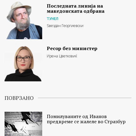
Последната линија на
македонската одбрана
ТУНЕЛ
Ѕвездан Георгиевски
Ресор без министер
Ирена Цветковиќ
ПОВРЗАНО
Помилуваните од Иванов
предвреме се жалеле во Стразбур