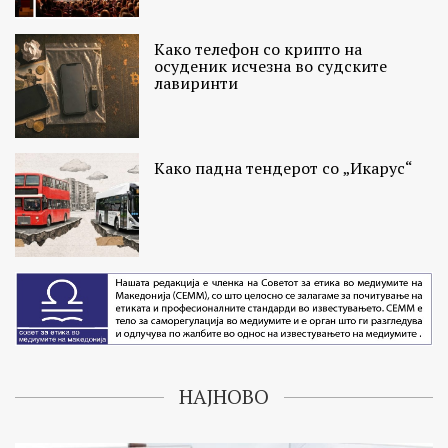
Како телефон со крипто на
осуденик исчезна во судските
лавиринти
Како падна тендерот со „Икарус“
НАЈНОВО