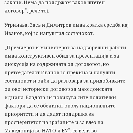
закани. Нема да поддржам ваков штетен
договор“, рече тој.
Утринава, Заев и Димитров имаа кратка средба кај
Иванов, кој го напуштил состанокот.
„Премиерот и министерот за надворешни работи
имаа конструктивен обид за презентација и за
дискусија на содржината од договорот, но
претседателот Иванов го прекина и напушти
состанокот и одби да разговара за придобивките
од овој историски договор за македонската
иднина. Владата ги повикува сите политички
фактори да се обединат околу националните
приоритети и да дадат поддршка за
просперитетот на граѓаните и за влез на
Македонија во НАТО и ЕУ“, се вели во