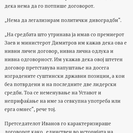
дека нема да го потпише договорот.
„Нема да легализирам политички дивоградби“.
„На средбата што утринава ја имав со премиерот
Заев и министерот Димитров им кажав дека ова е
нивни личен договор, нивна лична одлука и
нивна одговорност. Им укажав дека овој штетен
договор претставува напуштање на досега
изградените суштински државни позиции, а кои
беа потврдени и на последните две лидерски
средби. Тоа се неменување на Уставот и
неприфаќање на име за севкупна употреба или
ерга омнес“, рече тој.
Претседателот Иванов го карактеризираше
договорот како „единствен во историјата на