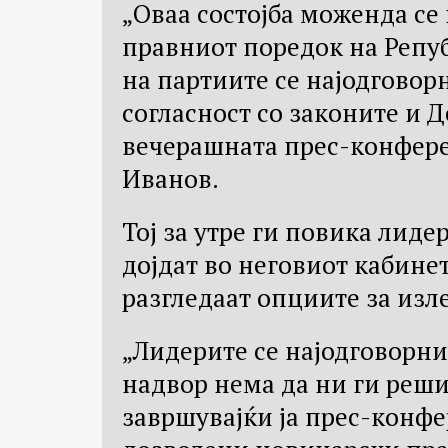
„Оваа состојба моженда се
правниот поредок на Репу
на партиите се најодговорн
согласност со законите и Д
вечерашната прес-конфере
Иванов.
Тој за утре ги повика лид
дојдат во неговиот кабинет
разгледаат опциите за изле
„Лидерите се најодговорни 
надвор нема да ни ги реши
завршувајќи ја прес-конфер