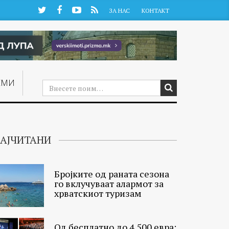
Twitter
Facebook
YouTube
RSS
ЗА НАС
КОНТАКТ
ЕМИ
АЈЧИТАНИ
Бројките од раната сезона
го вклучуваат алармот за
хрватскиот туризам
Од бесплатно до 4.500 евра: