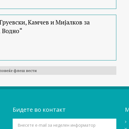
Груевски, Камчев и Мијалков за
а Водно“
повеќе флеш вести
Бидете во контакт
М