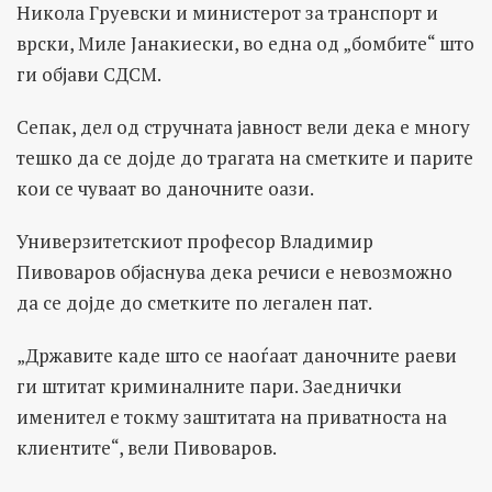
Никола Груевски и министерот за транспорт и
врски, Миле Јанакиески, во една од „бомбите“ што
ги објави СДСМ.
Сепак, дел од стручната јавност вели дека е многу
тешко да се дојде до трагата на сметките и парите
кои се чуваат во даночните оази.
Универзитетскиот професор Владимир
Пивоваров објаснува дека речиси е невозможно
да се дојде до сметките по легален пат.
„Државите каде што се наоѓаат даночните раеви
ги штитат криминалните пари. Заеднички
именител е токму заштитата на приватноста на
клиентите“, вели Пивоваров.