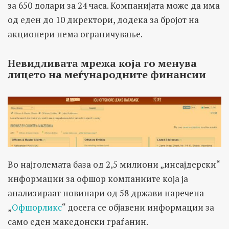
за 650 долари за 24 часа. Компанијата може да има
од еден до 10 директори, додека за бројот на
акционери нема ограничување.
Невидливата мрежа која го менува
лицето на меѓународните финансии
Во најголемата база од 2,5 милиони „инсајдерски“
информации за офшор компаниите која ја
анализираат новинари од 58 држави наречена
„
Офшорликс
“ досега се објавени информации за
само еден македонски граѓанин.