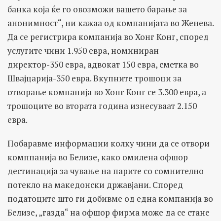
банка која ќе го овозможи вашето барање за
анонимност“, ни кажаа од компанијата во Женева.
Да се регистрира компанија во Хонг Конг, според
услугите чини 1.950 евра, номиниран
директор-350 евра, адвокат 150 евра, сметка во
Швајцарија-350 евра. Вкупните трошоци за
отворање компанија во Хонг Конг се 3.300 евра, а
трошоците во втората година изнесуваат 2.150
евра.
Побаравме информации колку чини да се отвори
комппанија во Белизе, како омилена офшор
дестинација за чување на парите со сомнително
потекло на македонски државјани. Според
податоците што ги добивме од една компанија во
Белизе, „газда“ на офшор фирма може да се стане