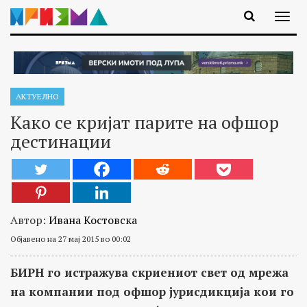
АКТУЕЛНО
Како се кријат парите на офшор
дестинации
Автор:
Ивана Костовска
Објавено на 27 мај 2015 во 00:02
БИРН го истражува скриениот свет од мрежа
на компании под офшор јурисдикција кои го