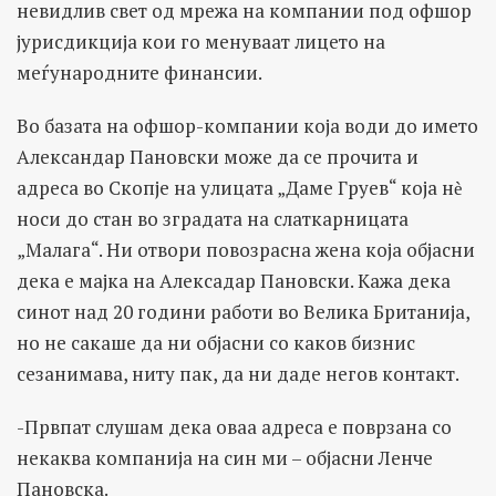
невидлив свет од мрежа на компании под офшор
јурисдикција кои го менуваат лицето на
меѓународните финансии.
Во базата на офшор-компании која води до името
Александар Пановски може да се прочита и
адреса во Скопје на улицата „Даме Груев“ која нѐ
носи до стан во зградата на слаткарницата
„Малага“. Ни отвори повозрасна жена која објасни
дека е мајка на Алексадар Пановски. Кажа дека
синот над 20 години работи во Велика Британија,
но не сакаше да ни објасни со каков бизнис
сезанимава, ниту пак, да ни даде негов контакт.
-Првпат слушам дека оваа адреса е поврзана со
некаква компанија на син ми – објасни Ленче
Пановска.