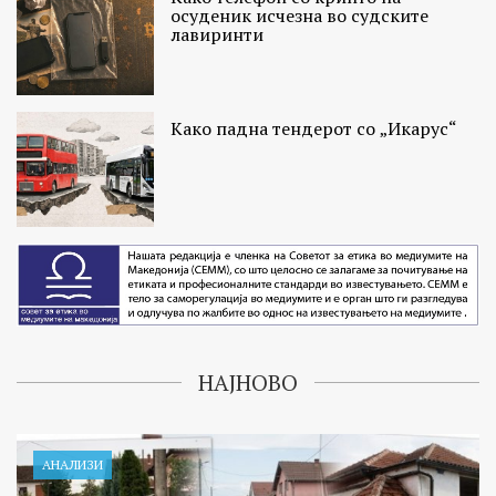
осуденик исчезна во судските
лавиринти
Како падна тендерот со „Икарус“
НАЈНОВО
АНАЛИЗИ