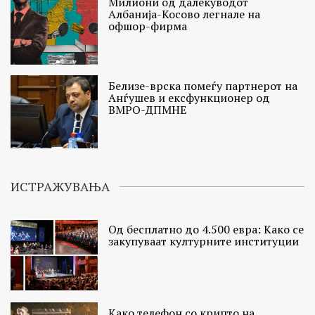
Милиони од далекуводот
Албанија-Косово легнале на
офшор-фирма
Белизе-врска помеѓу партнерот на
Анѓушев и ексфункционер од
ВМРО-ДПМНЕ
ИСТРАЖУВАЊА
Од бесплатно до 4.500 евра: Како се
закупуваат културните институции
Како телефон со крипто на