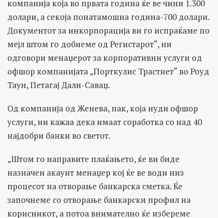
компанија која во првата година ќе ве чини 1.300
долари, а секоја понатамошна година-700 долари.
Документот за инкорпорација ви го испраќаме по
мејл штом го добиеме од Регистарот“, ни
одговори менаџерот за корпоративни услуги од
офшор компанијата „Порткулис Трастнет“ во Роуд
Таун, Петагај Дали-Саваџ.
Од компанија од Женева, пак, која нуди офшор
услуги, ни кажаа дека имаат соработка со над 40
најдобри банки во светот.
„Штом го направите плаќањето, ќе ви биде
назначен акаунт менаџер кој ќе ве води низ
процесот на отворање банкарска сметка. Ќе
започнеме со отворање банкарски профил на
корисникот, а потоа внимателно ќе избереме