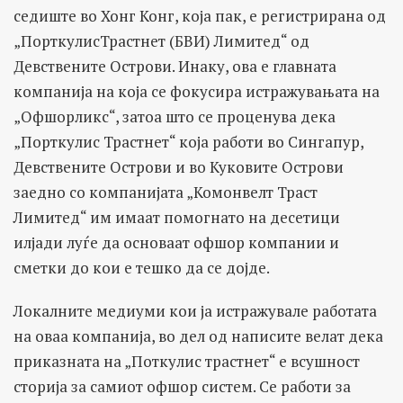
седиште во Хонг Конг, која пак, е регистрирана од
„ПорткулисТрастнет (БВИ) Лимитед“ од
Девствените Острови. Инаку, ова е главната
компанија на која се фокусира истражувањата на
„Офшорликс“, затоа што се проценува дека
„Порткулис Трастнет“ која работи во Сингапур,
Девствените Острови и во Куковите Острови
заедно со компанијата „Комонвелт Траст
Лимитед“ им имаат помогнато на десетици
илјади луѓе да основаат офшор компании и
сметки до кои е тешко да се дојде.
Локалните медиуми кои ја истражувале работата
на оваа компанија, во дел од написите велат дека
приказната на „Поткулис трастнет“ е всушност
сторија за самиот офшор систем. Се работи за