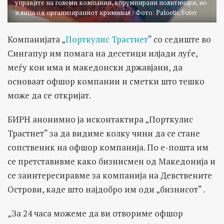
управите на големи компании, корумпирани политичари, но
и лица од организираниот криминал / Фото: Paloetic/Foter
Компанијата „
Порткулис Трастнет
“ со седиште во
Сингапур им помага на десетици илјади луѓе,
меѓу кои има и македонски државјани, да
основаат офшор компании и сметки што тешко
може да се откријат.
БИРН анонимно ја исконтактира „Порткулис
Трастнет“ за да видиме колку чини да се стане
сопственик на офшор компанија. По е-пошта им
се претставивме како бизнисмен од Македонија и
се заинтересиравме за компанија на Девствените
Острови, каде што најдобро им оди „бизнисот“ .
„За 24 часа можеме да ви отвориме офшор