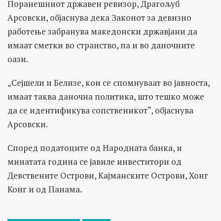
Поранешниот државен ревизор, Драгољуб
Арсовски, објаснува дека Законот за девизно
работење забранува македонски државјани да
имаат сметки во странство, па и во даночните
оази.
„Сејшели и Белизе, кои се спомнуваат во јавноста,
имаат таква даночна политика, што тешко може
да се идентификува сопственикот“, објаснува
Арсовски.
Според податоците од Народната банка, и
минатата година се јавиле инвеститори од
Девствените Острови, Кајманските Острови, Хонг
Конг и од Панама.