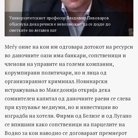
Универзитетскиот професор Владимир Пивоваров
објаснува дека речиси е невозможно да се дојде до
сметките по легален пат
Меѓу оние на кои им одговара дотокот на ресурси
во даночните оази има банкари, сопственици и
членови на управите на големи компании,
корумпирани политичари, но и лица од
организираниот криминал. Новинарски
истражувања во Македонија открија дека
сомнителен капитал од даночните раеви се слева
при купување медиуми, но и инвестиции во
изградба на хотели. Фирми од Белизе и од Лугано
се впишани како сопственици на парцелите на
Водно за кои наводно се договараат премиерот