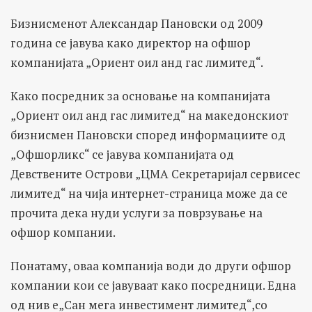
Бизнисменот Александар Пановски од 2009
година се јавува како директор на офшор
компанијата „Ориент оил анд гас лимитед“.
Како посредник за основање на компанијата
„Ориент оил анд гас лимитед“ на македонскиот
бизнисмен Пановски според информациите од
„Офшорликс“ се јавува компанијата од
Девствените Острови „ЦМА Секретаријал сервисес
лимитед“ на чија интернет-страница може да се
прочита дека нуди услуги за поврзување на
офшор компании.
Понатаму, оваа компанија води до други офшор
компании кои се јавуваат како посредници. Една
од нив е„Сан мега инвестимент лимитед“,со