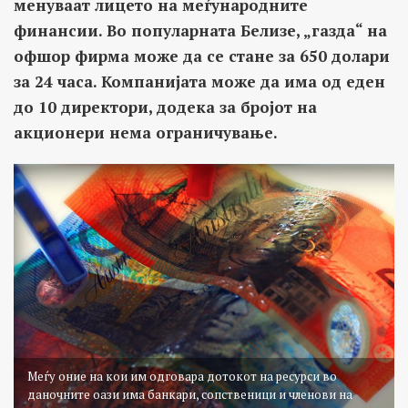
менуваат лицето на меѓународните
финансии. Во популарната Белизе, „газда“ на
офшор фирма може да се стане за 650 долари
за 24 часа. Компанијата може да има од еден
до 10 директори, додека за бројот на
акционери нема ограничување.
Меѓу оние на кои им одговара дотокот на ресурси во
даночните оази има банкари, сопственици и членови на