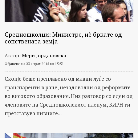
Средношколци: Министре, нè бркате од
сопствената земја
Автор:
Мери Јордановска
Објавено на 23 април 2015 во 15:52
Скопје беше преплавено од млади луѓе со
транспаренти в раце, незадоволни од реформите
во високото образование. Низ разговор со еден од
членовите на Средношколскиот пленум, БИРН ги
претставува нивните...