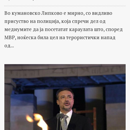
Во кумановско Липково е мирно, со видливо
присуство на полиција, која спречи дел од
медиумите да ја посетатат караулата што, според
МВР, ноќеска била цел на терористички напад
од...