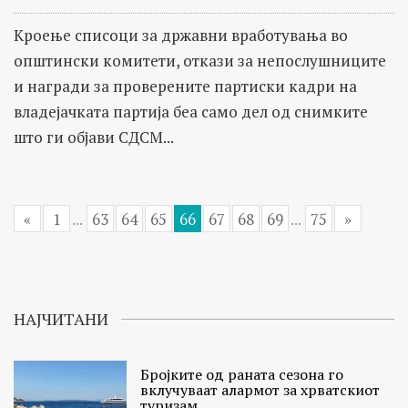
Кроење списоци за државни вработувања во
општински комитети, откази за непослушниците
и награди за проверените партиски кадри на
владејачката партија беа само дел од снимките
што ги објави СДСМ...
«
1
...
63
64
65
66
67
68
69
...
75
»
НАЈЧИТАНИ
Бројките од раната сезона го
вклучуваат алармот за хрватскиот
туризам