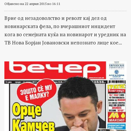
Објавено на 22 април 2015 во 16:11
Врие од незадоволство и револт кај дел од
новинарската фела, по вчерашниот инцидент
кога во семејната куќа на новинарот и уредник на
ТВ Нова Борјан Јовановски непознато лице кое...