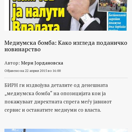
Медиумска бомба: Како изгледа поданичко
новинарство
Автор:
Мери Јордановска
Објавено на 22 април 2015 во 16:00
БИРН ги издвојува деталите од денешната
„медиумска бомба“ на опозицијата кои ја
покажуваат директната спрега меѓу јавниот
сервис и останатите медиуми со власта.