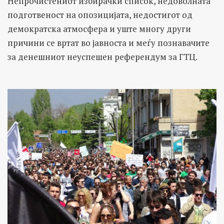
Непрочистениот избирачки список, недоволната
подготвеност на опозицијата, недостигот од
демократска атмосфера и уште многу други
причини се вртат во јавноста и меѓу познавачите
за денешниот неуспешен референдум за ГТЦ.