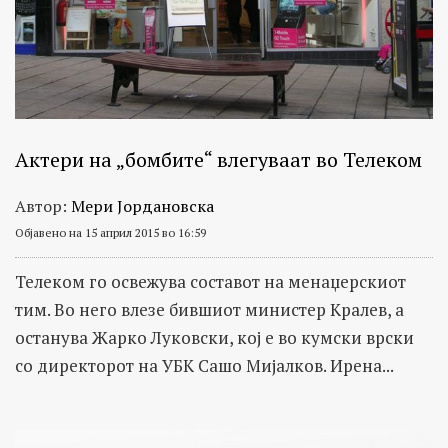
Актери на „бомбите“ влегуваат во Телеком
Автор:
Мери Јордановска
Објавено на 15 април 2015 во 16:59
Телеком го освежува составот на менаџерскиот
тим. Во него влезе бившиот министер Кралев, а
останува Жарко Луковски, кој е во кумски врски
со директорот на УБК Сашо Мијалков. Ирена...