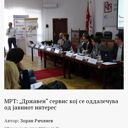
МРТ: „Државен“ сервис кој се оддалечува
од јавниот интерес
Автор:
Зоран Ричлиев