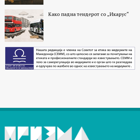
Како падна тендерот со „Икарус“