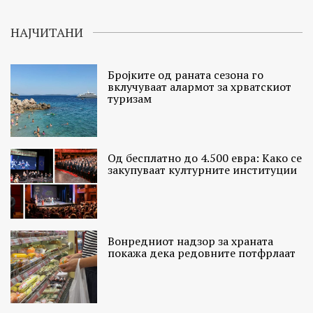
НАЈЧИТАНИ
Бројките од раната сезона го
вклучуваат алармот за хрватскиот
туризам
Од бесплатно до 4.500 евра: Како се
закупуваат културните институции
Вонредниот надзор за храната
покажа дека редовните потфрлаат