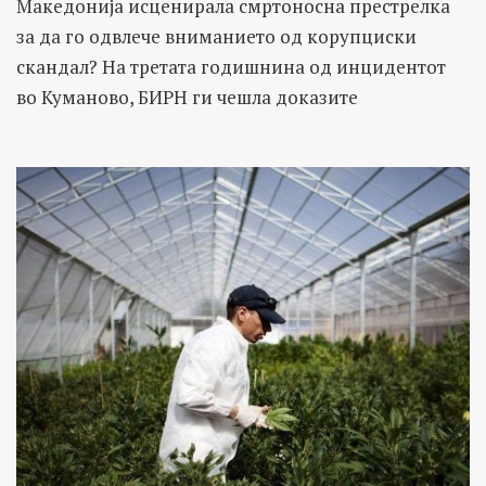
Македонија исценирала смртоносна престрелка
за да го одвлече вниманието од корупциски
скандал? На третата годишнина од инцидентот
во Куманово, БИРН ги чешла доказите