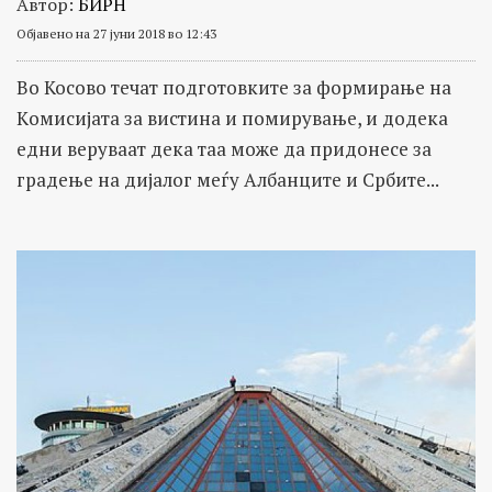
Автор:
БИРН
факти.
Објавено на 27 јуни 2018 во 12:43
Во Косово течат подготовките за формирање на
Kомисијата за вистина и помирување, и додека
едни веруваат дека таа може да придонесе за
градење на дијалог меѓу Албанците и Србите...