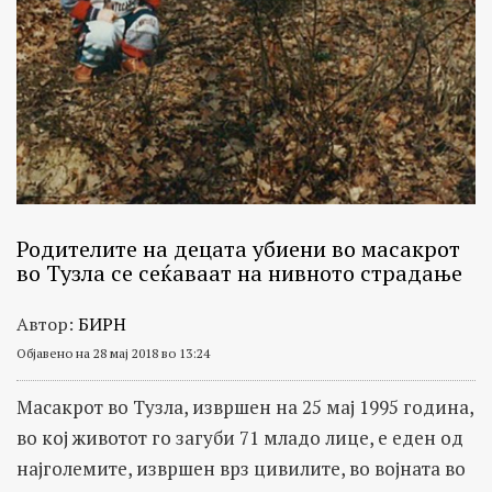
Родителите на децата убиени во масакрот
во Тузла се сеќаваат на нивното страдање
Автор:
БИРН
Објавено на 28 мај 2018 во 13:24
Масакрот во Тузла, извршен на 25 мај 1995 година,
во кој животот го загуби 71 младо лице, е еден од
најголемите, извршен врз цивилите, во војната во