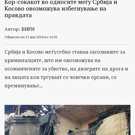
Ќор-сокакот во односите меѓу Србија и
Косово овозможува избегнување на
правдата
Автор:
БИРН
Објавено на 21 мај 2018 во 14:01
Србија и Косово меѓусебно станаа засолниште за
криминалците, што им овозможува на
осомничените за убиство, на дилерите на дрога и
на лицата кои тргуваат со човечки органи, со
преминување...