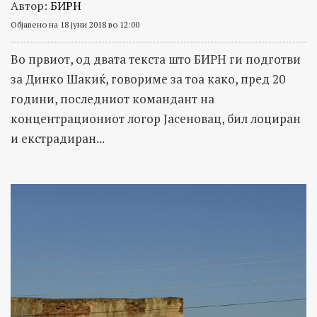
Автор:
БИРН
Објавено на 18 јуни 2018 во 12:00
Во првиот, од двата текста што БИРН ги подготви
за Динко Шакиќ, говориме за тоа како, пред 20
години, последниот командант на
концентрациониот логор Јасеновац, бил лоциран
и екстрадиран...