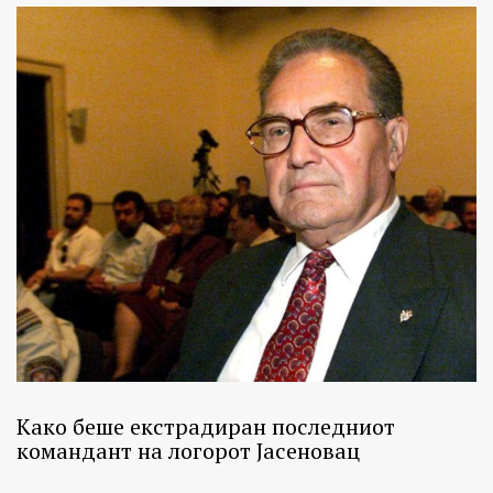
Како беше екстрадиран последниот
командант на логорот Јасеновац