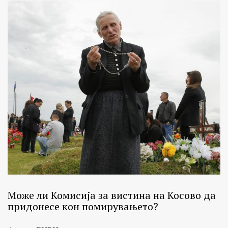
на
јавните
пари
и
истраги
за
можни
злоупотреби.
Истражувањата
на
БИРН
се
темелат
исклучиво
Може ли Комисија за вистина на Косово да
на
придонесе кон помирувањето?
проверени