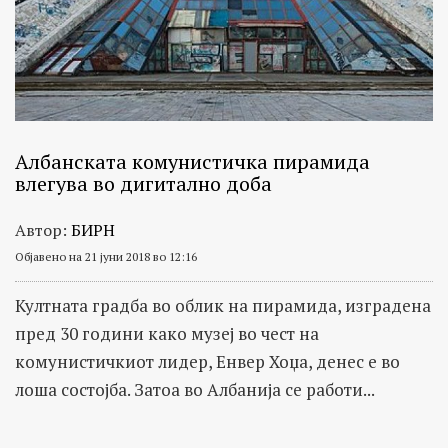
Албанската комунистичка пирамида
влегува во дигитално доба
Автор:
БИРН
Објавено на 21 јуни 2018 во 12:16
Култната градба во облик на пирамида, изградена
пред 30 години како музеј во чест на
комунистичкиот лидер, Енвер Хоџа, денес е во
лоша состојба. Затоа во Албанија се работи...