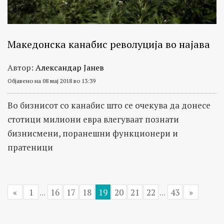
Македонска канабис револуција во најава
Автор:
Александар Јанев
Објавено на 08 мај 2018 во 13:39
Во бизнисот со канабис што се очекува да донесе
стотици милиони евра влегуваат познати
бизнисмени, поранешни функционери и
пратеници
«
1
...
16
17
18
19
20
21
22
...
43
»