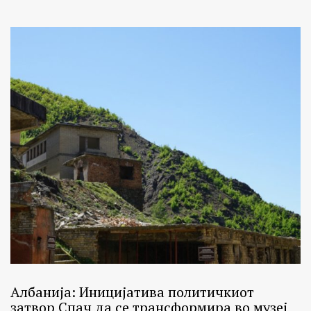
Албанија: Иницијатива политичкиот
затвор Спач да се трансформира во музеј