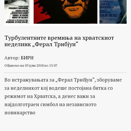
на
теми
како
транспарентност
на
Турбулентните времиња на хрватскиот
неделник „Ферал Трибјун“
институции,
злоупотреби,
Автор:
БИРН
мито,
Објавено на 03 јули 2018 во 13:07
корупција
и
Во истражувањата за „Ферал Трибјун“, зборуваме
криминал,
за неделникот кој водеше постојана битка со
како
режимот на Хрватска, а денес важи за
и
најдолготраен симбол на независното
следење
новинарство
на
патот