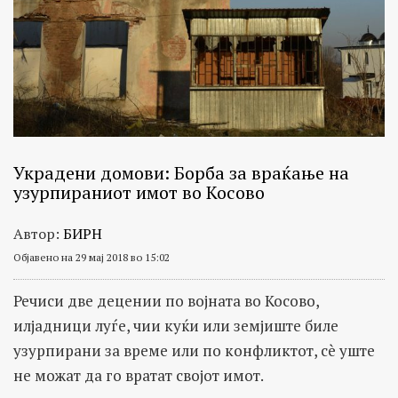
Украдени домови: Борба за враќање на
узурпираниот имот во Косово
Автор:
БИРН
Објавено на 29 мај 2018 во 15:02
Речиси две децении по војната во Косово,
илјадници луѓе, чии куќи или земјиште биле
узурпирани за време или по конфликтот, сè уште
не можат да го вратат својот имот.