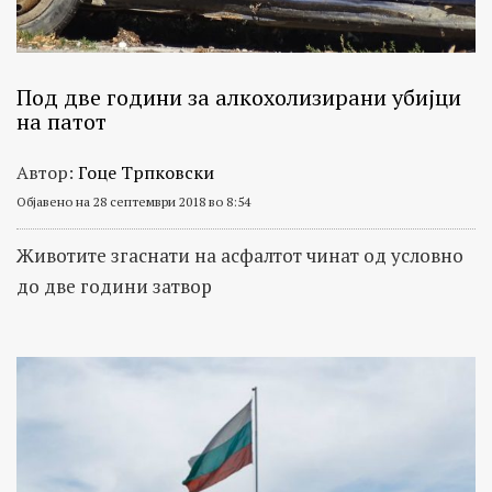
Под две години за алкохолизирани убијци
на патот
Автор:
Гоце Трпковски
Објавено на 28 септември 2018 во 8:54
Животите згаснати на асфалтот чинат од условно
до две години затвор