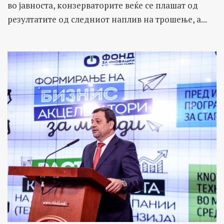
во јавноста, конзерваторите веќе се плашат од
резултатите од следниот наплив на трошење, а...