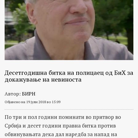
Десетгодишна битка нa полицаец од БиХ за
докажување на невиноста
Автор:
БИРН
Објавено на 19 јули 2018 во 15:09
По три и пол години поминати во притвор во
Србија и десет години правна битка против
обвинувањата дека дал наредба за напад на