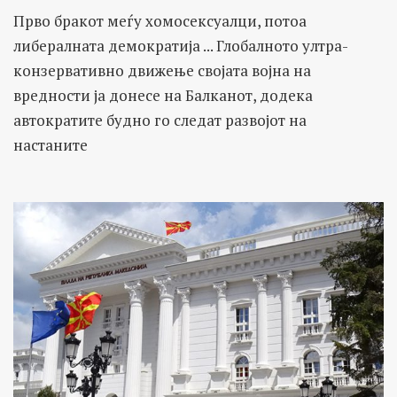
факти.
Прво бракот меѓу хомосексуалци, потоа
либералната демократија ... Глобалното ултра-
конзервативно движење својата војна на
вредности ја донесе на Балканот, додека
автократите будно го следат развојот на
настаните