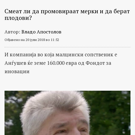
Смеат ли да промовираат мерки и да берат
плодови?
Автор:
Владо Апостолов
Објавено на 20 јули 2018 во 11:52
И компанија во која малцински сопственик е
Анѓушев ќе земе 160.000 евра од Фондот за
иновации