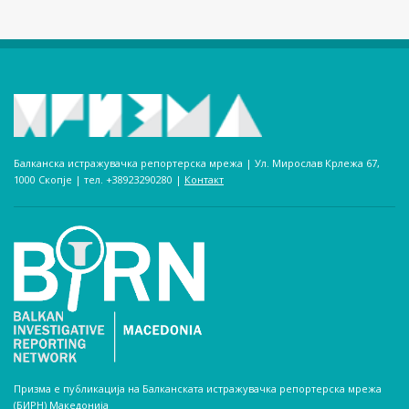
Балканска истражувачка репортерска мрежа | Ул. Мирослав Крлежа 67,
1000 Скопје | тел. +38923290280­ |
Контакт
Призма е публикација на Балканската истражувачка репортерска мрежа
(БИРН) Македонија