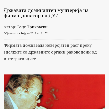
Државата доминантен муштерија на
фирма-донатор на ДУИ
Автор:
Гоце Трпковски
Објавено на 16 јули 2018 во 11:52
Фирмата доживеала неверојатен раст преку
зделките со државните органи раководени од
интегративците