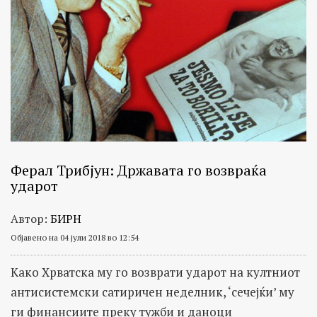
Ферал Трибјун: Државата го возвраќа
ударот
Автор:
БИРН
Објавено на 04 јули 2018 во 12:54
Како Хрватска му го возврати ударот на култниот
антисистемски сатиричен неделник, ‘сечејќи’ му
ги финансиите преку тужби и даноци