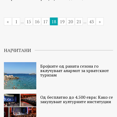
«
1
...
15
16
17
18
19
20
21
...
43
»
НАЈЧИТАНИ
Бројките од раната сезона го
вклучуваат алармот за хрватскиот
туризам
Од бесплатно до 4.500 евра: Како се
закупуваат културните институции