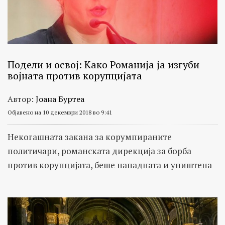
на
теми
како
транспарентност
на
Подели и освој: Како Романија ја изгуби
војната против корупцијата
институции,
злоупотреби,
Автор:
Јоана Буртеа
мито,
Објавено на 10 декември 2018 во 9:41
корупција
и
Некогашната закана за корумпираните
криминал,
политичари, романската дирекција за борба
како
против корупцијата, беше нападната и уништена
и
следење
на
патот