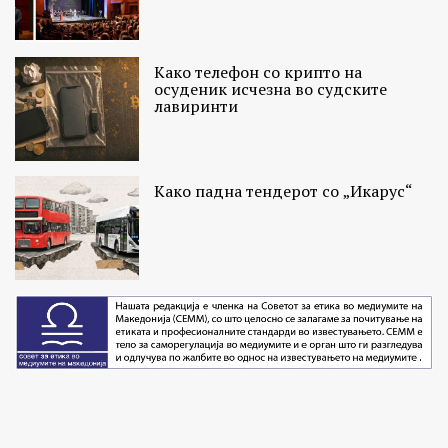
Како телефон со крипто на
осуденик исчезна во судските
лавиринти
Како падна тендерот со „Икарус“