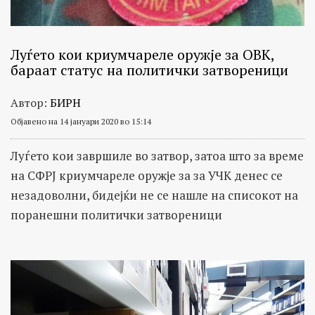
Луѓето кои криумчареле оружје за ОВК,
бараат статус на политички затвореници
Автор:
БИРН
Објавено на 14 јануари 2020 во 15:14
Луѓето кои завршиле во затвор, затоа што за време
на СФРЈ криумчареле оружје за за УЧК денес се
незадоволни, бидејќи не се нашле на списокот на
поранешни политички затвореници