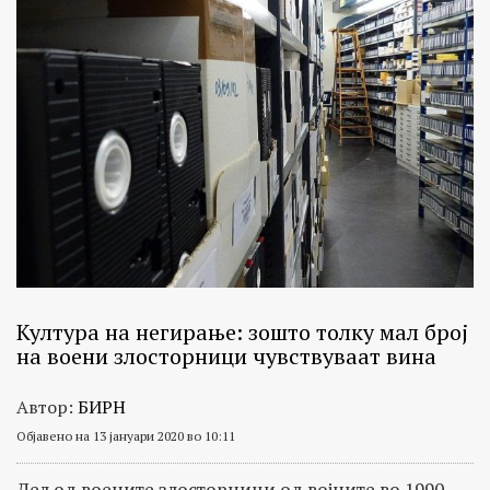
Култура на негирање: зошто толку мал број
на воени злосторници чувствуваат вина
Автор:
БИРН
Објавено на 13 јануари 2020 во 10:11
Дел од воените злосторници од војните во 1990-