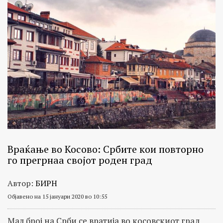
на
јавните
пари
и
истраги
за
можни
злоупотреби.
Истражувањата
на
БИРН
Враќање во Косово: Србите кои повторно
се
го прегрнаа својот роден град
темелат
Автор:
БИРН
исклучиво
Објавено на 15 јануари 2020 во 10:55
на
проверени
Мал број на Срби се вратија во косовскиот град