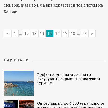
емиграцијата го има врз здравствениот систем на
Косово
«
1
...
12
13
14
15
16
17
18
...
43
»
НАЈЧИТАНИ
Бројките од раната сезона го
вклучуваат алармот за хрватскиот
туризам
Од бесплатно до 4.500 евра: Како се
закупуваат културните институции