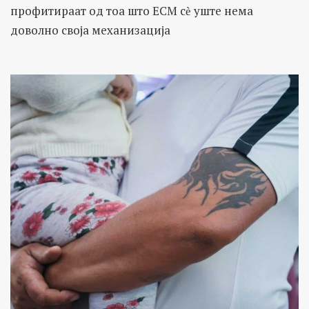
профитираат од тоа што ЕСМ сѐ уште нема
доволно своја механизација