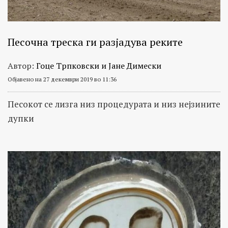
Песочна треска ги разјадува реките
Автор:
Гоце Трпковски и Јане Димески
Објавено на 27 декември 2019 во 11:36
Песокот се лизга низ процедурата и низ нејзините
дупки