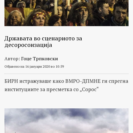
на
теми
како
транспарентност
на
Државата во сценариото за
десоросоизација
институции,
злоупотреби,
Автор:
Гоце Трпковски
мито,
Објавено на 16 јануари 2020 во 10:59
корупција
и
БИРН истражуваше како ВМРО-ДПМНЕ ги спрегна
криминал,
институциите за пресметка со „Сорос“
како
и
следење
на
патот