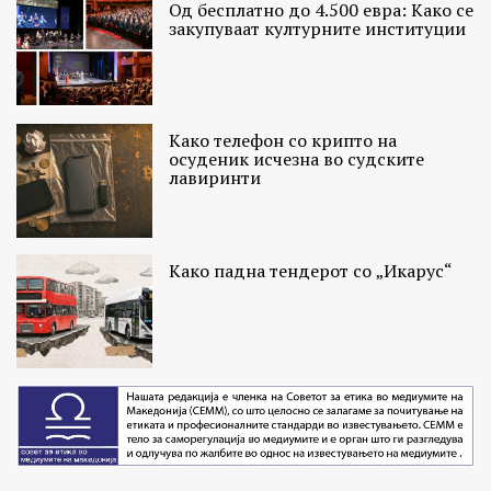
Од бесплатно до 4.500 евра: Како се
закупуваат културните институции
Како телефон со крипто на
осуденик исчезна во судските
лавиринти
Како падна тендерот со „Икарус“