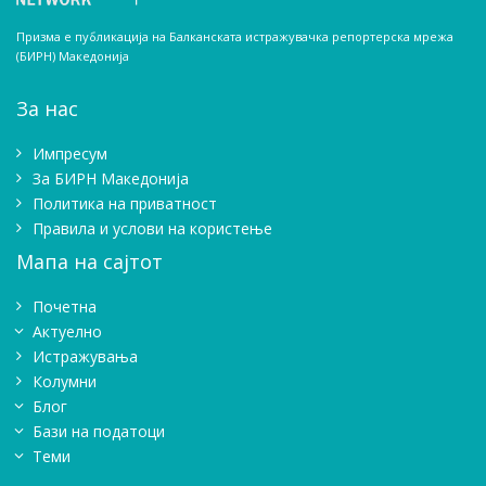
Призма е публикација на Балканската истражувачка репортерска мрежа
(БИРН) Македонија
За нас
Импресум
Зa БИРН Македонија
Политика на приватност
Правила и услови на користење
Мапа на сајтот
Почетна
Актуелно
Истражувањa
Колумни
Блог
Бази на податоци
Теми