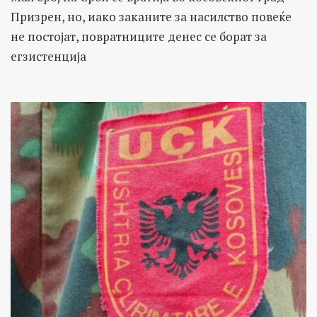
факти.
Призрен, но, иако заканите за насилство повеќе
не постојат, повратниците денес се борат за
егзистенција