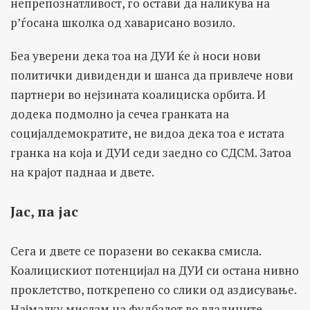
непрепознатливост, го остави да наликува на
р’ѓосана школка од хаварисано возило.
Беа уверени дека тоа на ДУИ ќе ѝ носи нови
политички дивиденди и шанса да привлече нови
партнери во нејзината коалициска орбита. И
додека подмолно ја сечеа гранката на
социјалдемократите, не видоа дека тоа е истата
гранка на која и ДУИ седи заедно со СДСМ. Затоа
на крајот паднаа и двете.
Јас
,
па јас
Сега и двете се поразени во секаква смисла.
Коалицискиот потенцијал на ДУИ си остана нивно
проклетство, поткрепено со слики од аздисување.
Најмалку мислам на фудбалот во владините