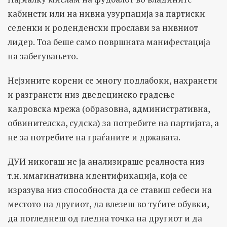
кабинети или на нивна узурпација за партиски
седенки и роденденски прослави за нивниот
лидер. Тоа беше само површната манифестација
на забегувањето.
Нејзините корени се многу подлабоки, нахранети
и разгранети низ дведецинско градење
кадровска мрежа (образовна, административна,
обвинителска, судска) за потребите на партијата, а
не за потребите на граѓаните и државата.
ДУИ никогаш не ја анализираше реалноста низ
т.н. имагинативна идентификација, која се
изразува низ способноста да се ставиш себеси на
местото на другиот, да влезеш во туѓите обувки,
да погледнеш од гледна точка на другиот и да