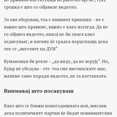
грешка е што го објавиле видеото.
За ова зборувам, тоа е нивниот принцип – не е
важно што правиме, важно е како изгледа. Да не
го објавеа видеото, никој не би знаел како
аздисуваат, и натаму ќе градеа перцепција дека
тие се „ангелите на ДУИ“.
Кумановци би рекле – „да виду, да не верују“. Но,
Бујар нѐ убедува – ете тоа сме вистинските ние,
жалиме само поради видеото, не за постапката.
Внимавај што посакуваш
Како што се ближи новогодишната ноќ, мислам
дека политичките партии ќе бидат повнимателни