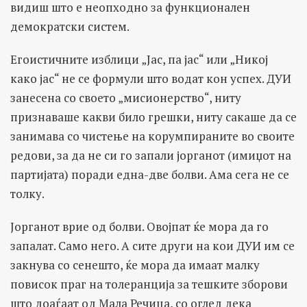
видиш што е неопходно за функционален
демократски систем.
Егоистичните изблици „Јас, па јас“ или „Никој
како јас“ не се формули што водат кон успех. ДУИ
занесена со своето „мисионерство“, ниту
признаваше какви било грешки, ниту сакаше да се
занимава со чистење на корумпираните во своите
редови, за да не си го запали јорганот (имиџот на
партијата) поради една-две болви. Ама сега не се
толку.
Јорганот врие од болви. Овојпат ќе мора да го
запалат. Само него. А сите други на кои ДУИ им се
закнува со сенешто, ќе мора да имаат малку
повисок праг на толеранција за тешките зборови
што доаѓаат од Мала Речица, со оглед дека