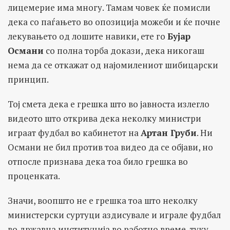
лицемерие има многу. Тамам човек ќе помисли
дека со паѓањето во опозиција можеби и ќе почне
лекувањето од лошите навики, ете го
Бујар
Османи
со полна торба докази, дека никогаш
нема да се откажат од најомилениот шибицарски
принцип.
Тој смета дека е грешка што во јавноста излегло
видеото што открива дека неколку министри
играат фудбал во кабинетот на
Артан Груби
. Ни
Османи не бил против тоа видео да се објави, но
отпосле признава дека тоа било грешка во
проценката.
Значи, воопшто не е грешка тоа што неколку
министерски суртуци аздисувале и играле фудбал
во државна институција во работно време, туку