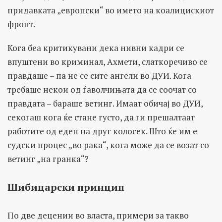
придавката „европски“ во името на коалицискиот
фронт.
Кога беа критикувани дека нивни кадри се
впуштени во криминал, Ахмети, слаткоречиво се
правдаше – па не се сите ангели во ДУИ. Кога
требаше некои од ѓаволчињата да се соочат со
правдата – бараше ветинг. Имаат обичај во ДУИ,
секогаш кога ќе стане густо, да ги прешалтаат
работите од еден на друг колосек. Што ќе им е
судски процес „во рака“, кога може да се возат со
ветинг „на гранка“?
Ш
ибицарски принцип
По две децении во власта, примери за такво