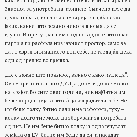
каков отпор, ако се сменела точка или запирка во
Законот за употреба на јазиците. Смачено им е да
слушаат фаталистички сценарија за албанскиот
јазик, какви што реално никогаш нема да се
случат. И преку глава им е од петардите што оваа
партија ги расфрла низ јавниот простор, само за
да го сврти вниманието кон себе, не гледајќи дека
оди од грешка во грешка.
„Не е важно што правиме, важно е како изгледа“.
Ова е принципот што ДУИ ја донесе до почетокот
на крајот. Во сите овие години, нив најбитна им
беше перцепцијата што ќе ја изградат за себе. Не
им беше толку битно дали има реформи, туку –
колку долго тие може да зборуваат за потребата
од нив. Не им беше битно колку ја оддалечуваат
земјата од ЕУ, битно им беше да си ја насадат