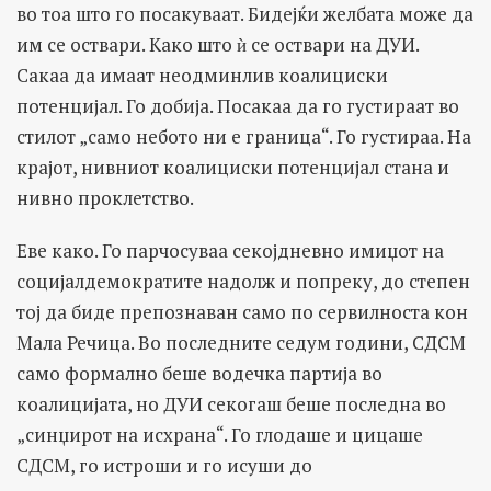
во тоа што го посакуваат. Бидејќи желбата може да
им се оствари. Како што ѝ се оствари на ДУИ.
Сакаа да имаат неодминлив коалициски
потенцијал. Го добија. Посакаа да го густираат во
стилот „само небото ни е граница“. Го густираа. На
крајот, нивниот коалициски потенцијал стана и
нивно проклетство.
Еве како. Го парчосуваа секојдневно имиџот на
социјалдемократите надолж и попреку, до степен
тој да биде препознаван само по сервилноста кон
Мала Речица. Во последните седум години, СДСМ
само формално беше водечка партија во
коалицијата, но ДУИ секогаш беше последна во
„синџирот на исхрана“. Го глодаше и цицаше
СДСМ, го истроши и го исуши до