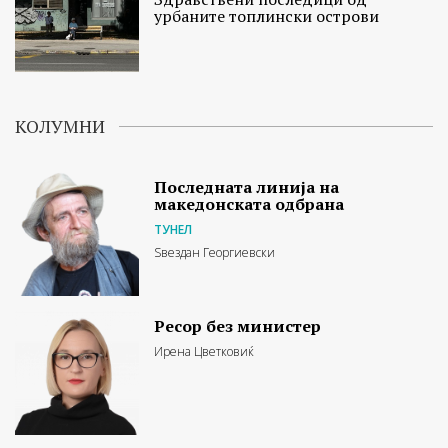
урбаните топлински острови
КОЛУМНИ
Последната линија на
македонската одбрана
ТУНЕЛ
Ѕвездан Георгиевски
Ресор без министер
Ирена Цветковиќ