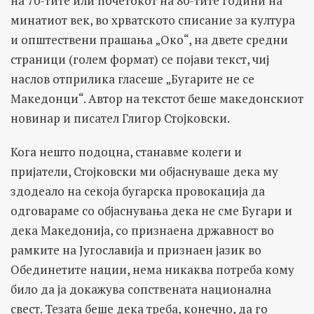
на 70-тите или почетокот на 80-тите години на
минатиот век, во хрватското списание за култура
и општествени прашања „Око“, на двете средни
страници (голем формат) се појави текст, чиј
наслов отприлика гласеше „Бугарите не се
Македонци“. Автор на текстот беше македонскиот
новинар и писател Глигор Стојковски.
Кога нешто подоцна, станавме колеги и
пријатели, Стојковски ми објаснуваше дека му
здодеало на секоја бугарска провокација да
одговараме со објаснувања дека не сме Бугари и
дека Македонија, со признаена државност во
рамките на Југославија и признаен јазик во
Обединетите нации, нема никаква потреба кому
било да ја докажува сопствената национална
свест. Тезата беше дека треба, конечно, да го