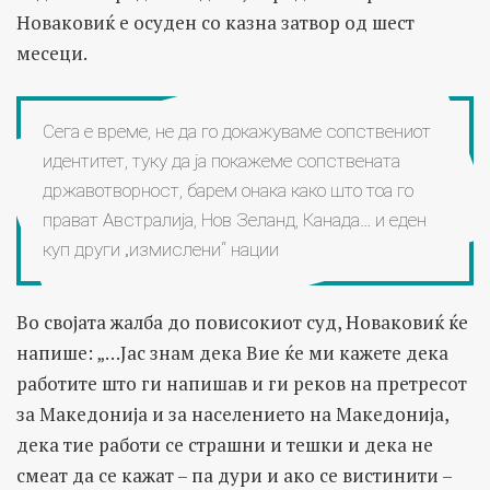
Новаковиќ е осуден со казна затвор од шест
месеци.
Сега е време, не да го докажуваме сопствениот
идентитет, туку да ја покажеме сопствената
државотворност, барем онака како што тоа го
прават Австралија, Нов Зеланд, Канада… и еден
куп други „измислени“ нации
Во својата жалба до повисокиот суд, Новаковиќ ќе
напише: „…Јас знам дека Вие ќе ми кажете дека
работите што ги напишав и ги реков на претресот
за Македонија и за населението на Македонија,
дека тие работи се страшни и тешки и дека не
смеат да се кажат – па дури и ако се вистинити –