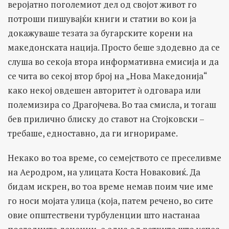
веројатно поголемиот дел од својот живот го
потроши пишувајќи книги и статии во кои ја
докажуваше тезата за бугарските корени на
македонската нација. Просто беше здодевно да се
слуша во секоја втора информативна емисија и да
се чита во секој втор број на „Нова Македонија“
како некој овдешен авторитет ѝ одговара или
полемизира со Драгојчева. Во таа смисла, и тогаш
бев прилично блиску до ставот на Стојковски –
требаше, едноставно, да ги игнорираме.
Некако во тоа време, со семејството се преселивме
на Аеродром, на улицата Коста Новаковиќ. Да
бидам искрен, во тоа време немав поим чие име
го носи мојата улица (која, патем речено, во сите
овие општествени турбуленции што настанаа