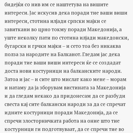
бидејќи со нив им се наштетува на вишите
интереси. Јас искусив дека поради тие ваши виши
интереси, стотина илјади српски мајки се
завиткани во црно токму поради Македонија, а
уште неколку пати по стотина илјади македонски,
бугарски и грчки мајки – и сето тоа без никаква
полза за народите на Балканот. Гледам јас дека
поради тие ваши виши интереси ќе се создадат
доста нови костурници на балканските народи.
Затоа и јас – и сите што мислат како мене – морам
и натаму да ја зборувам вистината за Македонија
и да гледам некако да придонесам да се разбуди
свеста кај сите балкански народи за да се спречат
идните костурници поради Македонија, да се
спречи злосторничката работа на оние што тие
костурници ги подготвуваат, да се спречи тие во