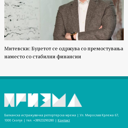
Митевски: Буџетот се одржува со премостувања
наместо со стабилни финансии
Балканска истражувачка репортерска мрежа | Ул. Мирослав Крлежа 67,
1000 Скопје | тел. +38923290280­ |
Контакт