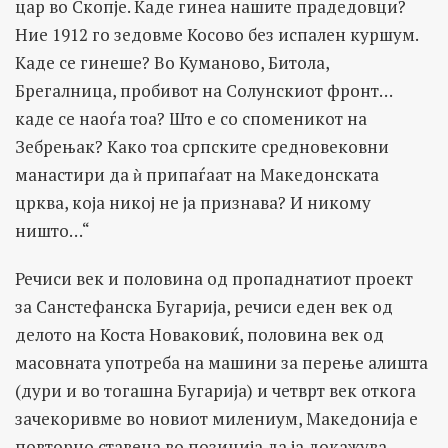
цар во Скопје. Каде гинеа нашите прадедовци?
Ние 1912 го зедовме Косово без испален куршум.
Каде се гинеше? Во Куманово, Битола,
Брегалница, пробивот на Солунскиот фронт…
каде се наоѓа тоа? Што е со споменикот на
Зебрењак? Како тоа српските средновековни
манастири да ѝ припаѓаат на Македонската
црква, која никој не ја признава? И никому
ништо…“
Речиси век и половина од пропаднатиот проект
за Санстефанска Бугарија, речиси еден век од
делото на Коста Новаковиќ, половина век од
масовната употреба на машини за перење алишта
(дури и во тогашна Бугарија) и четврт век откога
зачекоривме во новиот милениум, Македонија е
повторно ставена во позиција да ја докажува