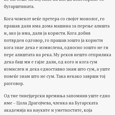
бугарштината.
Кога човекот веќе претера со својот монолог, го
прашав дали има дома машина за перење алишта
и, ако ја има, дали ја користи. Кога добив
потврден одговор, го прашав зошто ја користи
кога знае дека е измислена, односно зошто не ги
пере алиштата на река. Му реков нешто отприлика
дека баш ми е гајле дали, од кого и кога сум
измислен и дека едноставно знам што сум, а уште
повеќе знам што не сум. Така некако заврши тој
разговор.
Од тие тинејџерски времиња запомнив уште едно
име – Цола Драгојчева, членка на Бугарската
академија на науките и уметностите, која