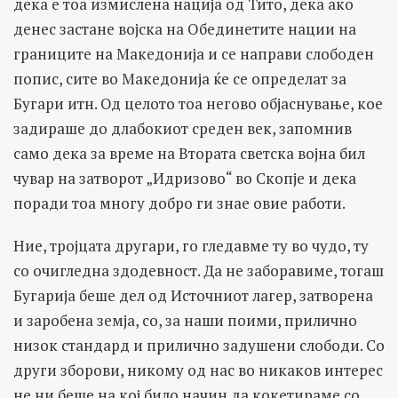
дека е тоа измислена нација од Тито, дека ако
денес застане војска на Обединетите нации на
границите на Македонија и се направи слободен
попис, сите во Македонија ќе се определат за
Бугари итн. Од целото тоа негово објаснување, кое
задираше до длабокиот среден век, запомнив
само дека за време на Втората светска војна бил
чувар на затворот „Идризово“ во Скопје и дека
поради тоа многу добро ги знае овие работи.
Ние, тројцата другари, го гледавме ту во чудо, ту
со очигледна здодевност. Да не заборавиме, тогаш
Бугарија беше дел од Источниот лагер, затворена
и заробена земја, со, за наши поими, прилично
низок стандард и прилично задушени слободи. Со
други зборови, никому од нас во никаков интерес
не ни беше на кој било начин да кокетираме со