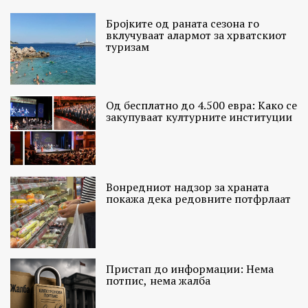
Бројките од раната сезона го
вклучуваат алармот за хрватскиот
туризам
Од бесплатно до 4.500 евра: Како се
закупуваат културните институции
Вонредниот надзор за храната
покажа дека редовните потфрлаат
Пристап до информации: Нема
потпис, нема жалба