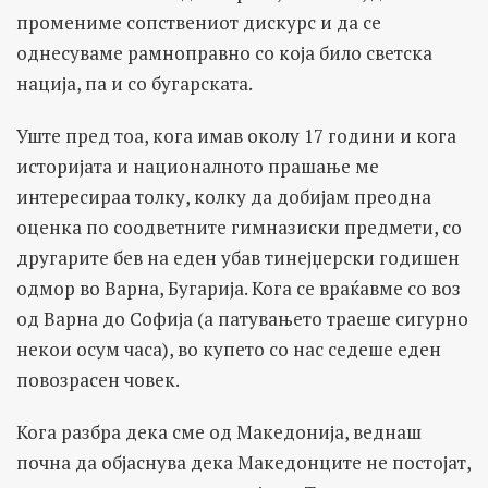
промениме сопствениот дискурс и да се
однесуваме рамноправно со која било светска
нација, па и со бугарската.
Уште пред тоа, кога имав околу 17 години и кога
историјата и националното прашање ме
интересираа толку, колку да добијам преодна
оценка по соодветните гимназиски предмети, со
другарите бев на еден убав тинејџерски годишен
одмор во Варна, Бугарија. Кога се враќавме со воз
од Варна до Софија (а патувањето траеше сигурно
некои осум часа), во купето со нас седеше еден
повозрасен човек.
Кога разбра дека сме од Македонија, веднаш
почна да објаснува дека Македонците не постојат,