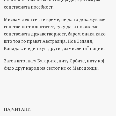
сопствената посебност.
Мислам дека сега е време, не да го докажуваме
сопствениот идентитет, туку да ја покажеме
сопствената државотворност, барем онака како
што тоа го прават Австралија, Нов Зеланд,
Канада… и еден куп други „измислени“ нации.
Затоа што ниту Бугарите, ниту Србите, ниту кој
било друг народ на светот не се Македонци.
НАЈЧИТАНИ