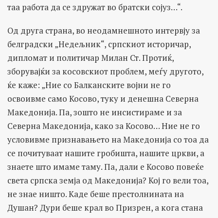
таа работа да се здружат во братски сојуз…“.
Од друга страна, во неодамнешното интервју за
белградски „Недељник“, српскиот историчар,
дипломат и политичар Милан Ст. Протиќ,
зборувајќи за косовскиот проблем, меѓу другото,
ќе каже: „Ние со Балканските војни не го
освоивме само Косово, туку и денешна Северна
Македонија. Па, зошто не инсистираме и за
Северна Македонија, како за Косово… Ние не го
условивме признавањето на Македонија со тоа да
се почитуваат нашите гробишта, нашите цркви, а
знаете што имаме таму. Па, дали е Косово повеќе
света српска земја од Македонија? Кој го вели тоа,
не знае ништо. Каде беше престолнината на
Душан? Дури беше крал во Призрен, а кога стана