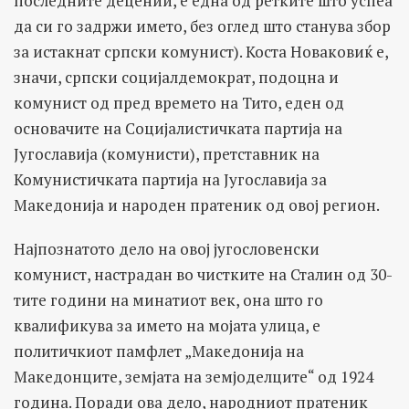
последните децении, е една од ретките што успеа
да си го задржи името, без оглед што станува збор
за истакнат српски комунист). Коста Новаковиќ е,
значи, српски социјалдемократ, подоцна и
комунист од пред времето на Тито, еден од
основачите на Социјалистичката партија на
Југославија (комунисти), претставник на
Комунистичката партија на Југославија за
Македонија и народен пратеник од овој регион.
Најпознатото дело на овој југословенски
комунист, настрадан во чистките на Сталин од 30-
тите години на минатиот век, она што го
квалификува за името на мојата улица, е
политичкиот памфлет „Македонија на
Македонците, земјата на земјоделците“ од 1924
година. Поради ова дело, народниот пратеник