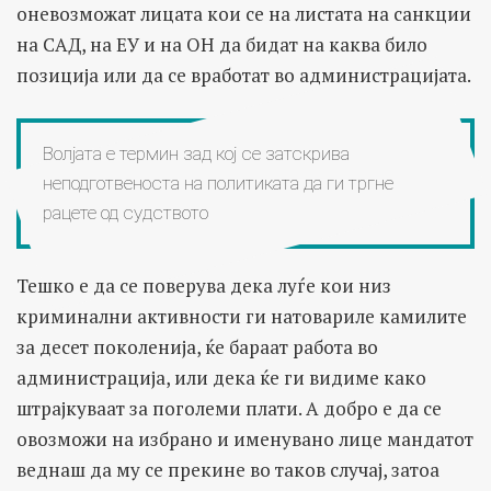
оневозможат лицата кои се на листата на санкции
на САД, на ЕУ и на ОН да бидат на каква било
позиција или да се вработат во администрацијата.
Волјата е термин зад кој се затскрива
неподготвеноста на политиката да ги тргне
рацете од судството
Тешко е да се поверува дека луѓе кои низ
криминални активности ги натовариле камилите
за десет поколенија, ќе бараат работа во
администрација, или дека ќе ги видиме како
штрајкуваат за поголеми плати. А добро е да се
овозможи на избрано и именувано лице мандатот
веднаш да му се прекине во таков случај, затоа