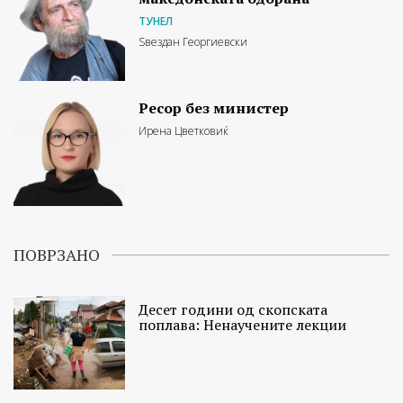
ТУНЕЛ
Ѕвездан Георгиевски
Ресор без министер
Ирена Цветковиќ
ПОВРЗАНО
Десет години од скопската
поплава: Ненаучените лекции