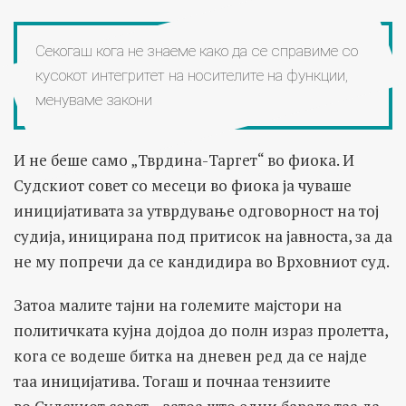
Секогаш кога не знаеме како да се справиме со
кусокот интегритет на носителите на функции,
менуваме закони
И не беше само „Тврдина-Таргет“ во фиока. И
Судскиот совет со месеци во фиока ја чуваше
иницијативата за утврдување одговорност на тој
судија, иницирана под притисок на јавноста, за да
не му попречи да се кандидира во Врховниот суд.
Затоа малите тајни на големите мајстори на
политичката кујна дојдоа до полн израз пролетта,
кога се водеше битка на дневен ред да се најде
таа иницијатива. Тогаш и почнаа тензиите