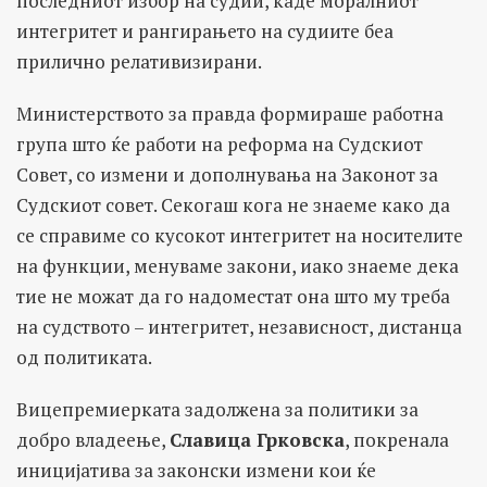
последниот избор на судии, каде моралниот
интегритет и рангирањето на судиите беа
прилично релативизирани.
Министерството за правда формираше работна
група што ќе работи на реформа на Судскиот
Совет, со измени и дополнувања на Законот за
Судскиот совет. Секогаш кога не знаеме како да
се справиме со кусокот интегритет на носителите
на функции, менуваме закони, иако знаеме дека
тие не можат да го надоместат она што му треба
на судството – интегритет, независност, дистанца
од политиката.
Вицепремиерката задолжена за политики за
добро владеење,
Славица Грковска
, покренала
иницијатива за законски измени кои ќе