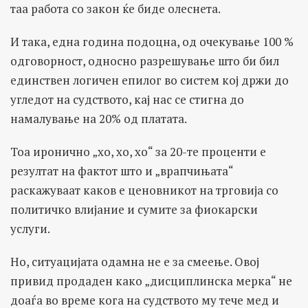
таа работа со закон ќе биде олеснета.
И така, една година подоцна, од очекување 100 %
одговорност, односно разрешување што би бил
единствен логичен епилог во систем кој држи до
угледот на судството, кај нас се стигна до
намалување на 20% од платата.
Тоа иронично „хо, хо, хо“ за 20-те проценти е
резултат на фактот што и „врапчињата“
раскажуваат каков е ценовникот на трговија со
политичко влијание и сумите за фиокарски
услуги.
Но, ситуацијата одамна не е за смеење. Овој
привид продаден како „дисциплинска мерка“ не
доаѓа во време кога на судството му тече мед и