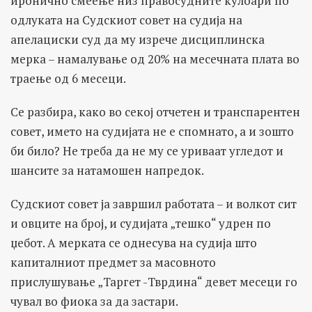
иронично смеење низ правосудните кулоари по
одлуката на Судскиот совет на судија на
апелациски суд да му изрече дисциплинска
мерка – намалување од 20% на месечната плата во
траење од 6 месеци.
Се разбира, како во секој отчетен и транспарентен
совет, името на судијата не е спомнато, а и зошто
би било? Не треба да не му се уриваат угледот и
шансите за натамошен напредок.
Судскиот совет ја завршил работата – и волкот сит
и овците на број, и судијата „тешко“ удрен по
џебот. А мерката се однесува на судија што
капиталниот предмет за масовното
прислушување „Таргет -Тврдина“ девет месеци го
чувал во фиока за да застари.