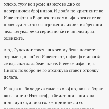
млеко, туку во време на негово дно со
неограничен број нивоа. И доаѓа по критиките во
Извештајот на Европската комисија, кога сите во
правосудството со загрижени ликови и збрчкани
чела ветуваа дека сериозно ќе ги анализираат
оценките.
А од Судскиот совет, на кого му беше посветен
огромен „плац“ во Извештајот, најавија и дека ќе
се изјаснат за забелешките. И еве се изјаснија.
Ништо подобро не го отсликува ставот отколку
делата.
И за да не биде дека само со овој подвиг се борат
во следниот Извештај да бидат опишани како
црна дупка, дадоа голем придонес и со