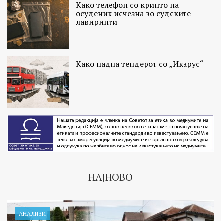
Како телефон со крипто на
осуденик исчезна во судските
лавиринти
Како падна тендерот со „Икарус“
НАЈНОВО
АНАЛИЗИ