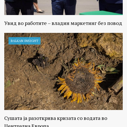
Увид во работите – владин маркетинг без повод
BALKAN INSIGHT
Сушата ја разоткрива кризата со водата во
Централна Европа