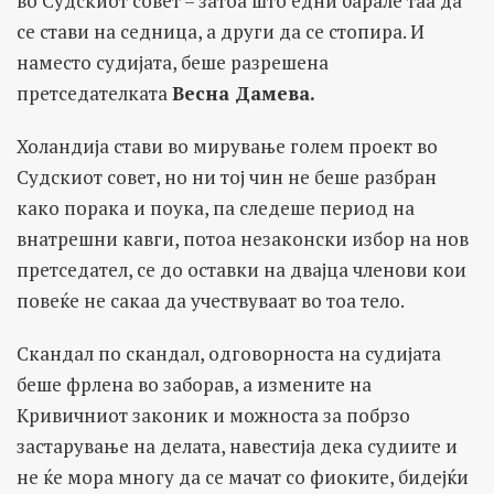
во Судскиот совет – затоа што едни барале таа да
се стави на седница, а други да се стопира. И
наместо судијата, беше разрешена
претседателката
Весна Дамева.
Холандија стави во мирување голем проект во
Судскиот совет, но ни тој чин не беше разбран
како порака и поука, па следеше период на
внатрешни кавги, потоа незаконски избор на нов
претседател, се до оставки на двајца членови кои
повеќе не сакаа да учествуваат во тоа тело.
Скандал по скандал, одговорноста на судијата
беше фрлена во заборав, а измените на
Кривичниот законик и можноста за побрзо
застарување на делата, навестија дека судиите и
не ќе мора многу да се мачат со фиоките, бидејќи