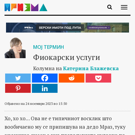
МОЈ ТЕРМИН
Фиокарски услуги
Колумна на
Катерина Блажевска
Објавено на 24 ноември 2023 во 15:50
Хо, хо хо… Ова не е типичниот восклик што
вообичаено му се припишува на дедо Мраз, туку