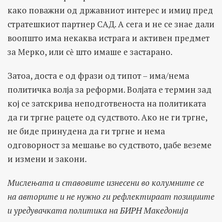
како поважни од државниот интерес и имиџ пред
стратешкиот партнер САД. А сега и не се знае дали
воопшто има некаква истрага и активен предмет
за Мерко, или сѐ што имаше е застарано.
Затоа, доста е од фрази од типот – има/нема
политичка волја за реформи. Волјата е термин зад
кој се затскрива неподготвеноста на политиката
да ги тргне рацете од судството. Ако не ги тргне,
не биде принудена да ги тргне и нема
одговорност за мешање во судството, џабе веземе
и измени и закони.
Мислењата и ставовите изнесени во колумните се
на авторите и не нужно ги рефлектираат позициите
и уредувачката политика на БИРН Македонија