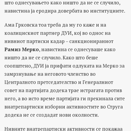
што однесувањето како ништо да не се случило,
навистина ја еродира довербата во институциите.
Ама Грковска тоа треба да му го каже и на
коалицискиот партнер ДУИ, кој во однос на
нивниот партиски кадар – санкционираниот
Рамиз
Мерко
, навистина се однесуваше како
ништо да не се случило. Како што беше
соопштено, ДУИ ја прифати одлуката на Мерко за
замрзнување на неговото членство во
Централното претседателство и Генералниот
совет на партијата додека трае истрагата против
него, а во исто време партијата ги прекинала сите
внатрепартиски изборни активностите во Струга
додека не се создадат нови околности.
Нивните внатрепартиски активности се покажаа