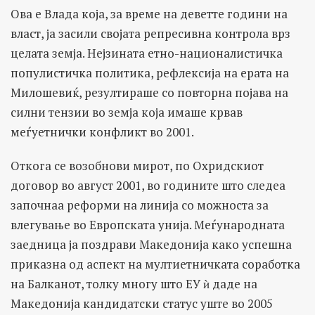
Ова е Влада која, за време на деветте години на
власт, ја засили својата репресивна контрола врз
целата земја. Нејзината етно-националистичка
популистичка политика, рефлексија на ерата на
Милошевиќ, резултираше со повторна појава на
силни тензии во земја која имаше крвав
меѓуетнички конфликт во 2001.
Откога се возобнови мирот, по Охридскиот
договор во август 2001, во годините што следеа
започнаа реформи на линија со можноста за
влегување во Европската унија. Меѓународната
заедница ја поздрави Македонија како успешна
приказна од аспект на мултиетничката соработка
на Балканот, толку многу што ЕУ ѝ даде на
Македонија кандидатски статус уште во 2005