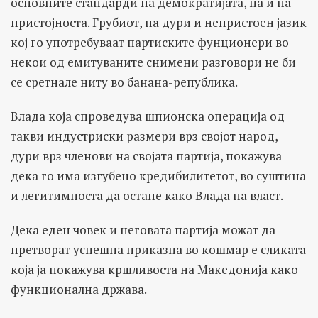
основните стандарди на демократијата, па и на
пристојноста. Грубиот, па дури и непристоен јазик
кој го употребуваат партиските фунционери во
некои од емитуваните снимени разговори не би
се сретнале ниту во банана-република.
Влада која спроведува шпионска операција од
такви индустриски размери врз својот народ,
дури врз членови на својата партија, покажува
дека го има изгубено кредибилитетот, во суштина
и легитимноста да остане како Влада на власт.
Дека еден човек и неговата партија можат да
претворат успешна приказна во кошмар е сликата
која ја покажува кршливоста на Македонија како
функционална држава.