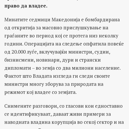
право да владее.
Минатите седмици Македонија е бомбардирана
од откритија за масовно прислушкување на
граѓаните во период кој се протега низ неколку
години. Операцијата на следење опфатила повеќе
од 20.000 луѓе, вклучувајќи министри, судии,
бизнисмени, новинари, дури и странски
дипломати – во земја со два милиони население.
Фактот што Владата изгледа ги следи своите
министри многу зборува за природата на
режимот кој владее со земјата.
Снимените разговори, со гласови кои едноставно
се идентификуваат, даваат живи примери за
наводната владина корупција во секој сектор и на