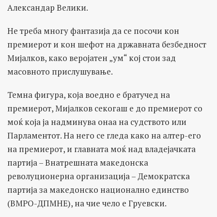
Александар Велики.
Не треба многу фантазија да се посочи кон
премиерот и кон шефот на државната безбедност
Мијалков, како веројатен „ум“ кој стои зад
масовното прислушување.
Темна фигура, која воедно е братучед на
премиерот, Мијалков секогаш е до премиерот со
моќ која ја надминува онаа на судството или
Парламентот. На него се гледа како на алтер-его
на премиерот, и главната моќ над владејачката
партија – Внатрешната македонска
револуционерна организација – Демократска
партија за македонско национално единство
(ВМРО-ДПМНЕ), на чие чело е Груевски.