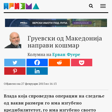
Груевски од Македонија
направи кошмар
Колумна на
Ерван Фуере
Објавено на 27 февруари 2015 во 16:13
Влада која спроведува операции на следење
од вакви размери го има изгубено
кредибилитетот, го има изгубено своето