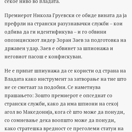
секое ниво во Владата.
Премиерот Никола Груевски се обиде вината да ја
префрли на странски разузнавачки служби – кои
одбива да ги идентификува – и го обвини
опозицискиот лидер Зоран Заев за подготовка на
државен удар. Заев е обвинет за шпионажа и
неговиот пасош е конфискуван.
Не е првпат шпиунажа да се користи од страна на
Владата како инструмент за затворање на тие што
не се сметаат за подобни. Се наметнува
прашањето: Зошто премиерот е опседнат со
странски служби, како да има шпиони на секој
агол во Македонија, кога сè што може да понуди,
со сомневање дека воопшто може да понуди,
како стратешка вредност се преголеми статуи на