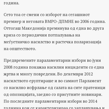
година.
Сето тоа се смени со изборот на сегашниот
премиер и неговата ВМРО-ДПМНЕ во 2006 година.
Оттогаш Македонија преминува од една во друга
криза со периодични потпалувања на
меѓуетничко насилство и растечка поларизација
на општеството.
Предвремените параламентарни избори во јуни
2008 година покажаа насилни инциденти со една
жртва и многу повредени. Во декември 2012
насилството еруптираше и во самиот Парламент
со насилно исфрлање од салата на сите пратеници
од опозицијата, заедно со присутните новинари.
По последните парламентарни избори во 2014
годнина кои се карактеризираа со заплашувања и