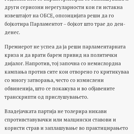
други сериозни нерегуларности кои ги истакна
извештајот на ОБСЕ, опозицијата реши да го
бојкотира Парламентот – бојкот што трае до ден-
денес.
Премиерот не успеа да ја реши парламентарната
криза и да врати барем привид на политички
дијалог. Напротив, тој започна со немислордна
кампања против сите кои отворено го критикуваа
со многу затворања, често со измислени
обвиненија, што се покажува и во објавените
транскрипти од прислушувањето.
Владејачката партија не толерира никави
спротивставувачки или малцински ставови и
користи страв и заплашување во практицирањето