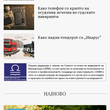
Како телефон со крипто на
осуденик исчезна во судските
лавиринти
Како падна тендерот со „Икарус“
НАЈНОВО