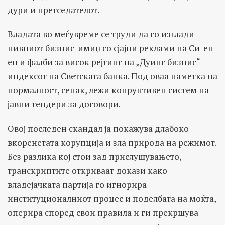
дури и претседателот.
Владата во меѓувреме се труди да го изглади
нивниот бизнис-имиџ со сјајни реклами на Си-ен-
ен и фалби за висок рејтинг на „Дуинг бизнис“
индексот на Светската банка. Под оваа наметка на
нормалност, сепак, лежи копруптивен систем на
јавни тендери за договори.
Овој последен скандал ја покажува длабоко
вкоренетата корупција и зла природа на режимот.
Без разлика кој стои зад прислушувањето,
транскриптите откриваат докази како
владејачката партија го игнорира
институционалниот процес и поделбата на моќта,
оперира според свои правила и ги прекршува