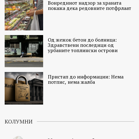
Вонредниот надзор за храната
покажа дека редовните потфрлаат
Од жежок бетон до болница:
Здравствени последици од
урбаните топлински острови
Пристап до информации: Нема
потпис, нема жалба
КОЛУМНИ