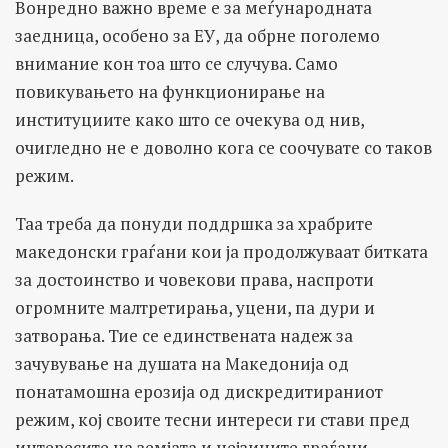
Вонредно важно време е за меѓународната
заедница, особено за ЕУ, да обрне поголемо
внимание кон тоа што се случува. Само
повикувањето на функционирање на
институциите како што се очекува од нив,
очигледно не е доволно кога се соочувате со таков
режим.
Таа треба да понуди поддршка за храбрите
македонски граѓани кои ја продолжуваат битката
за достоинство и човекови права, наспроти
огромните малтретирања, уцени, па дури и
затворања. Тие се единствената надеж за
зачувување на душата на Македонија од
понатамошна ерозија од дискредитираниот
режим, кој своите тесни интереси ги стави пред
интересите на земјата и нејзините граѓани.