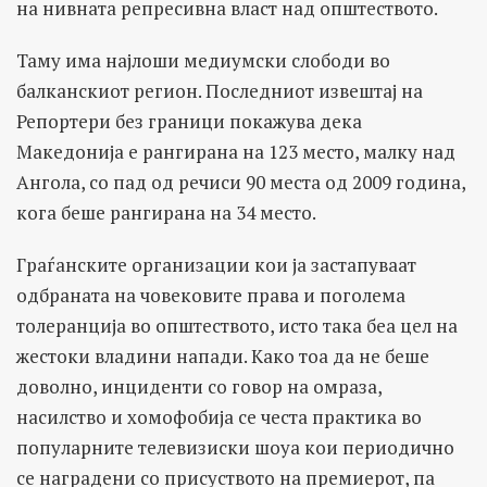
на нивната репресивна власт над општеството.
Таму има најлоши медиумски слободи во
балканскиот регион. Последниот извештај на
Репортери без граници покажува дека
Македонија е рангирана на 123 место, малку над
Ангола, со пад од речиси 90 места од 2009 година,
кога беше рангирана на 34 место.
Граѓанските организации кои ја застапуваат
одбраната на човековите права и поголема
толеранција во општеството, исто така беа цел на
жестоки владини напади. Како тоа да не беше
доволно, инциденти со говор на омраза,
насилство и хомофобија се честа практика во
популарните телевизиски шоуа кои периодично
се наградени со присуството на премиерот, па