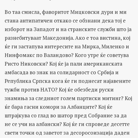
Во таа смисла, фаворитот Мицковски дури и ми
стана антипатичен откако се обзнани дека тој е
изборот на Западот и на странските служби што ја
разнебитуваат Македонија. Ако е тоа вистина, кој
ќе ги застапува интересите на Мирка, Миленко и
Нинфомакс по Валандово? Кого утре ќе советува
Ристо Никовски? Кој ќе ја пали американската
амбасада во знак на солидарност со Србија и
Република Српска кога ќе ги поднесат најавените
тужби против НАТО? Кој ќе обезбеди руски
знамиња за следниот голем партиски митинг? Кој
ќе бара гасни комори за Албанците? Кој ќе
штрајкува со глад во шатор пред Собрание за да
не се учи на албански? Кој ќе ги спроведе десетте
свети точки од заветот за десоросоизација даден