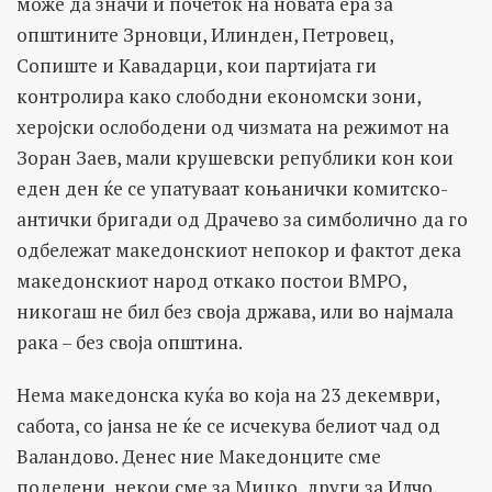
може да значи и почеток на новата ера за
општините Зрновци, Илинден, Петровец,
Сопиште и Кавадарци, кои партијата ги
контролира како слободни економски зони,
херојски ослободени од чизмата на режимот на
Зоран Заев, мали крушевски републики кон кои
еден ден ќе се упатуваат коњанички комитско-
антички бригади од Драчево за симболично да го
одбележат македонскиот непокор и фактот дека
македонскиот народ откако постои ВМРО,
никогаш не бил без своја држава, или во најмала
рака – без своја општина.
Нема македонска куќа во која на 23 декември,
сабота, со јанѕа не ќе се исчекува белиот чад од
Валандово. Денес ние Македонците сме
поделени, некои сме за Мицко, други за Илчо,