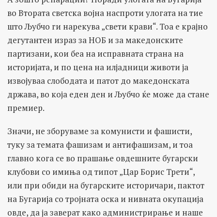
во Втората светска војна наспроти улогата на тие
што Љубчо ги нарекува „свети крави“. Тоа е крајно
дегутантен израз за НОБ и за македонските
партизани, кои беа на исправната страна на
историјата, и по цена на илјадници животи ја
извојуваа слободата и патот до македонската
држава, во која еден ден и Љубчо ќе може да стане
премиер.
Значи, не зборуваме за комунисти и фашисти,
туку за темата фашизам и антифашизам, и тоа
главно кога се во прашање овдешните бугарски
клубови со имиња од типот „Цар Борис Трети“,
или при обиди на бугарските историчари, пактот
на Бугарија со тројната оска и нивната окупација
овде, да ја заверат како администрирање и наше