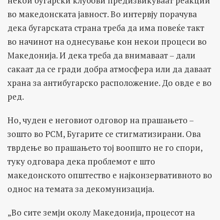
некои бугарски клубови предизвикуваат реакции
во македонската јавност. Во интервју порачува
дека бугарската страна треба да има повеќе такт
во начинот на однесување кон некои процеси во
Македонија. И дека треба да внимаваат – дали
сакаат да се гради добра атмосфера или да даваат
храна за антибугарско расположение. До овде е во
ред.
Но, чуден е неговиот одговор на прашањето –
зошто во РСМ, Бугарите се стигматизирани. Ова
тврдење во прашањето тој воопшто не го спори,
туку одговара дека проблемот е што
македонското општество е најконзервативното во
однос на темата за декомунизација.
„Во сите земји околу Македонија, процесот на