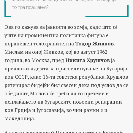
по тоа прашање?
Ова го кажува за јавноста во земја, каде што сѐ
уште најпроминентна политичка фигура е
поранешен телохранител на
Тодор Живков
.
Мислам на оној Живков, кој во август 1962
година, во Москва, пред
Никита Хрушчов
ја
предложи идејата за присоединување на Бугарија
кон СССР, како 16-та советска република. Хрушчов
ретерирал бидејќи бил свесен дека под услов да се
обединат, Москва ќе треба да го преземе и
исплаќањето на бугарските повоени репарации
кон Грција и Југославија, во чии рамки е и
Македонија.
А зошто репарации? Поради улогата на Бугарија