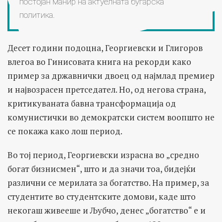
постојан манир на актуелната бугарска
политика.
Десет години подоцна, Георгиевски и Глигоров
влегоа во Гинисовата книга на рекорди како
пример за државнички двоец од најмлад премиер
и највозрасен претседател. Но, од негова страна,
критикуваната бавна трансформација од
комунистички во демократски систем воопшто не
се покажа како лош период.
Во тој период, Георгиевски израсна во „средно
богат бизнисмен“, што и да значи тоа, бидејќи
различни се мерилата за богатство. На пример, за
студентите во студентските домови, каде што
некогаш живееше и Љубчо, денес „богатство“ е и