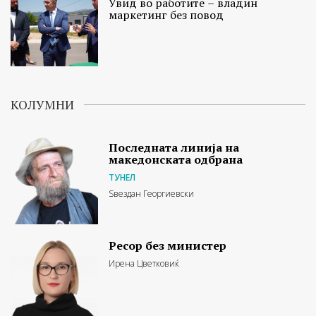
Увид во работите – владин
маркетинг без повод
КОЛУМНИ
Последната линија на
македонската одбрана
ТУНЕЛ
Ѕвездан Георгиевски
Ресор без министер
Ирена Цветковиќ