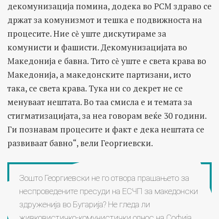
декомунизација пoмина, додека во РСМ здраво се
држат за комунизмот и тешка е подвижноста на
процесите. Ние сѐ уште дискутираме за
комунисти и фашисти. Декомунизацијата во
Македонија е бавна. Тито сѐ уште е света крава во
Македонија, а македонските партизани, исто
така, се света крава. Тука ни со декрет не се
менуваат нештата. Во таа смисла е и темата за
стигматизацијата, за неа говорам веќе 30 години.
Ги познавам процесите и факт е дека нештата се
развиваат бавно“, вели Георгиевски.
Зошто Георгиевски не го отвора прашањето за
неспроведените пресуди на ЕСЧП за македонски
здруженија во Бугарија? Не гледа ли
живковистичко-комунистички однос на Софија