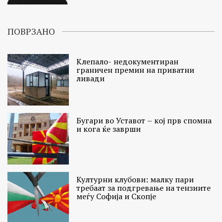
ПОВРЗАНО
Клепало- недокументиран
граничен премин на приватни
ливади
Бугари во Уставот – кој прв спомна
и кога ќе заврши
Културни клубови: малку пари
требаат за подгревање на тензиите
меѓу Софија и Скопје