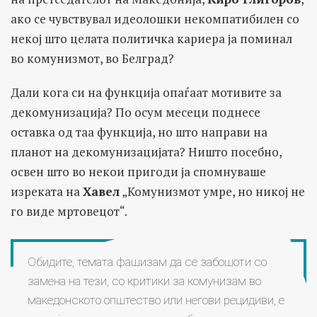
ако се чувствувал идеолошки некомпатибилен со
некој што целата политичка кариера ја поминал
во комунизмот, во Белград?
Дали кога си на функција опаѓаат мотивите за
декомунизација? По осум месеци поднесе
оставка од таа функција, но што направи на
планот на декомунизацијата? Ништо посебно,
освен што во некои пригоди ја спомнуваше
изреката на
Хавел
„Комунизмот умре, но никој не
го виде мртовецот“.
Обидите, темата фашизам да се забошоти со
замена на тези, со критики за комунизам во
македонското општество или негови рецидиви, е