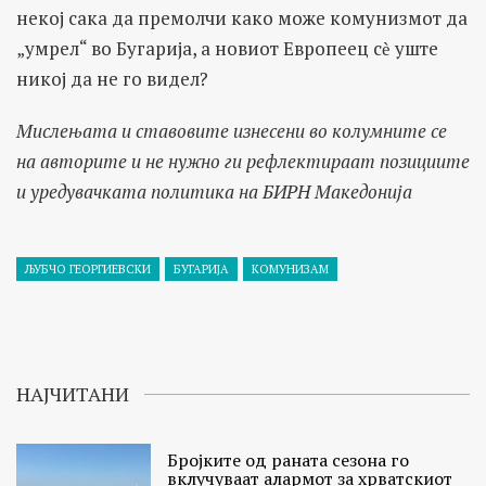
некој сака да премолчи како може комунизмот да
„умрел“ во Бугарија, а новиот Европеец сѐ уште
никој да не го видел?
Мислењата и ставовите изнесени во колумните се
на авторите и не нужно ги рефлектираат позициите
и уредувачката политика на БИРН Македонија
ЉУБЧО ГЕОРГИЕВСКИ
БУГАРИЈА
КОМУНИЗАМ
НАЈЧИТАНИ
Бројките од раната сезона го
вклучуваат алармот за хрватскиот