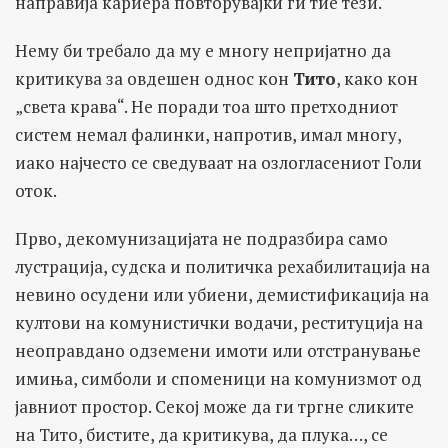
направија кариера повторувајќи ги тие тези.
Нему би требало да му е многу непријатно да
критикува за овдешен однос кон
Тито
, како кон
„света крава“. Не поради тоа што претходниот
систем немал фалинки, напротив, имал многу,
иако најчесто се сведуваат на озлогласениот Голи
оток.
Прво, декомунизацијата не подразбира само
лустрација, судска и политичка рехабилитација на
невино осудени или убиени, демистификација на
култови на комунистички водачи, реституција на
неоправдано одземени имоти или отстранување
имиња, симболи и споменици на комунизмот од
јавниот простор. Секој може да ги тргне сликите
на Тито, бистите, да критикува, да плука…, се