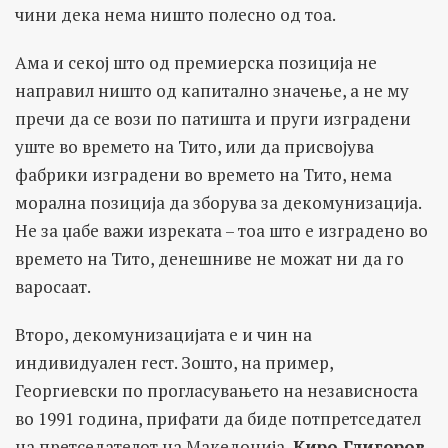
чини дека нема ништо полесно од тоа.
Ама и секој што од премиерска позиција не
направил ништо од капитално значење, а не му
пречи да се вози по патишта и пруги изградени
уште во времето на Тито, или да присвојува
фабрики изградени во времето на Тито, нема
морална позиција да зборува за декомунизација.
Не за џабе важи изреката – тоа што е изградено во
времето на Тито, денешниве не можат ни да го
варосаат.
Второ, декомунизацијата е и чин на
индивидуален гест. Зошто, на пример,
Георгиевски по прогласувањето на независноста
во 1991 година, прифати да биде потпретседател
на претседателот на Македонија,
Киро Глигоров
,