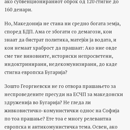
aкo субвенционираниот оброк од 120 стигне до
160 денари.
Но, Македонија не стана ни средно богата земја,
според БДП. Ама се збогати со демагози, кои
знаат да бистрат политика, матејќи ја водата, и
кои немаат храброст да прашаат: Ако ние овде
сме тие виновните, историски непросветени,
индоктринирани, недекомунизирани, до каде
стигна европска Бугарија?
Зошто Георгиевски не го отвора прашањето за
неспроведените пресуди на ЕСЧП за македонски
здруженија во Бугарија? Не гледа ли
живковистичко-комунистички однос на Софија
по тоа прашање? Ете тоа е многу релевантна
европска и антикомунистичка тема. Освен, ако