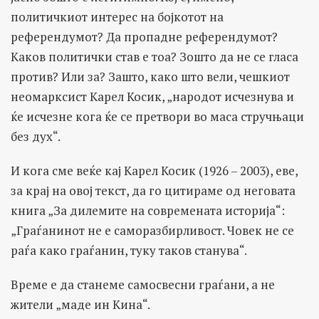
политичкиот интерес на бојкотот на
референдумот? Да пропадне референдумот?
Каков политички став е тоа? Зошто да не се гласа
против? Или за? Зашто, како што вели, чешкиот
неомарксист Карел Косик, „народот исчезнува и
ќе исчезне кога ќе се претвори во маса стручњаци
без дух“.
И кога сме веќе кај Карел Косик (1926 – 2003), еве,
за крај на овој текст, да го цитираме од неговата
книга „За дилемите на современата историја“:
„Граѓанинот не е саморазбирливост. Човек не се
раѓа како граѓанин, туку таков станува“.
Време е да станеме самосвесни граѓани, а не
жители „маде ин Кина“.