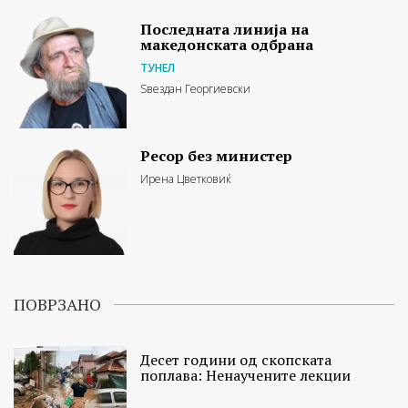
Последната линија на
македонската одбрана
ТУНЕЛ
Ѕвездан Георгиевски
Ресор без министер
Ирена Цветковиќ
ПОВРЗАНО
Десет години од скопската
поплава: Ненаучените лекции