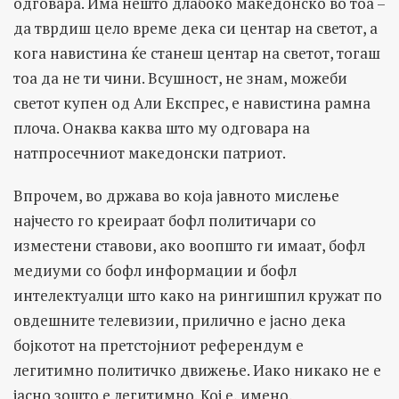
одговара. Има нешто длабоко македонско во тоа –
да тврдиш цело време дека си центар на светот, а
кога навистина ќе станеш центар на светот, тогаш
тоа да не ти чини. Всушност, не знам, можеби
светот купен од Али Експрес, е навистина рамна
плоча. Онаква каква што му одговара на
натпросечниот македонски патриот.
Впрочем, во држава во која јавното мислење
најчесто го креираат бофл политичари со
изместени ставови, ако воопшто ги имаат, бофл
медиуми со бофл информации и бофл
интелектуалци што како на рингишпил кружат по
овдешните телевизии, прилично е јасно дека
бојкотот на претстојниот референдум е
легитимно политичко движење. Иако никако не е
јасно зошто е легитимно. Кој е, имено,