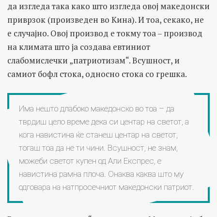
да изгледа така како што изгледа овој македонски
приврзок (произведен во Кина). И тоа, секако, не
е случајно. Овој производ е токму тоа – производ
на климата што ја создава евтиниот
слабомислечки „патриотизам“. Всушност, и
самиот бофл стока, односно стока со грешка.
Има нешто длабоко македонско во тоа – да
тврдиш цело време дека си центар на светот, а
кога навистина ќе станеш центар на светот,
тогаш тоа да не ти чини. Всушност, не знам,
можеби светот купен од Али Експрес, е
навистина рамна плоча. Онаква каква што му
одговара на натпросечниот македонски патриот.