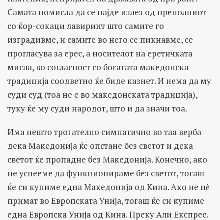
Самата помисла да се најде излез од преполниот
со ќор-сокаци лавиринт што самите го
изградивме, и самите во него се пикнавме, се
прогласува за ерес, а носителот на еретичката
мисла, во согласност со богатата македонска
традиција соодветно ќе биде казнет. И нема да му
суди суд (тоа не е во македонската традиција),
туку ќе му суди народот, што и да значи тоа.
Има нешто трогателно симпатично во таа верба
дека Македонија ќе опстане без светот и дека
светот ќе пропадне без Македонија. Конечно, ако
не успееме да функционираме без светот, тогаш
ќе си купиме една Македонија од Кина. Ако не нѐ
примат во Европската Унија, тогаш ќе си купиме
една Европска Унија од Кина. Преку Али Експрес.