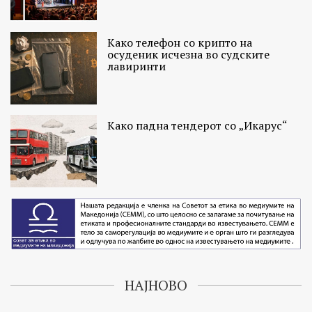
Како телефон со крипто на
осуденик исчезна во судските
лавиринти
Како падна тендерот со „Икарус“
НАЈНОВО