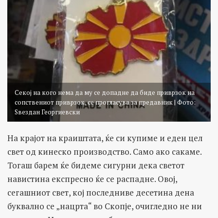
Секој на кого нема да му се допадне да биде приврзок на
сопствениот приврзок, се прогласува за предавник | Фото:
Ѕвездан Георгиевски
На крајот на краиштата, ќе си купиме и еден цел
свет од кинеско производство. Само ако сакаме.
Тогаш барем ќе бидеме сигурни дека светот
навистина експресно ќе се распадне. Овој,
сегашниот свет, кој последниве десетина дена
буквално се „нацрта“ во Скопје, очигледно не ни