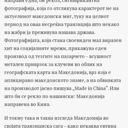
направи една, би рекол, сигнификантна
фотографија, која го отсликува карактерот не на
актуелниот македонски миг, туку на целиот
период на оваа несреќна транзиција што некако
на жабри ја преживува нашава држава.
Фотографијата, која стана своевиден мал вирален
хит на социјалните мрежи, прикажува еден
производ од тезгите на пазарчето – всушност
метален приврзок за клучеви во облик на
географската карта на Македонија, врз која е
аплицирано македонското знаме, а на обвивката
на производот јасно пишува „Made in China“. Или
што би се рекло по нашински: Македонија
направена во Кина.
И токму така и таква изгледа Македонија во
својата транзициска сага – како некаква евтина