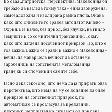
Во оваа „патриотска“ перспектива, Македонија би
требало да изгледа токму така – една заокружена,
самозадоволна и изолирана рамна плоча. Онака
како што Кинезите го градеа автопатот Кичево –
Охрид. Без излез, без приод, без клучки, на гнило
земјиште и со сомнителни трансакции. Токму
како што изгледа посочениот приврзок. Но, што е
тоа важно. Важно се гради и важно е Македонија –
вечна, па макар цела вечност да останеме
заробеници на сопствената мегаломанија
градејќи си споменици самите себе.
Јасно дека секој оној што нема да ја прифати оваа
перспектива, што нема да му се допадне да биде
приврзок на сопствениот приврзок, по
автоматизам се прогласува за предавник,
платеник, непријател на државата од прв ранг.