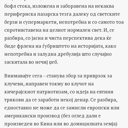
бофл стока, изложена и заборавена на некаква
перифериска пазарска тезга далеку од светските
берзи и супермаркети, непотребна и со самото тоа
спротивставена на целиот нормален свет. И, се
разбира, со јасна и чиста перспектива дека ќе
биде фрлена на ѓубриштето на историјата, како
непотребна и залудна дребулија што случајно
заскитала во нечиј џеб.
Внимавајте сега – станува збор за приврзок за
клучеви, направен токму во клучот на
кичерајскиот патриотизам, со идеја на евтини
трикови да се заработи некој денар. Се разбира,
едноставно не може да се замисли европски или
американски производ (без оглед дали е
произведен во Кина или во домицилната земја)