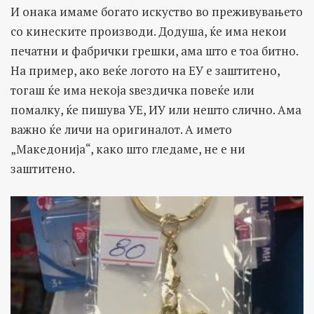
И онака имаме богато искуство во преживувањето
со кинеските производи. Додуша, ќе има некои
печатни и фабрички грешки, ама што е тоа битно.
На пример, ако веќе логото на ЕУ е заштитено,
тогаш ќе има некоја ѕвездичка повеќе или
помалку, ќе пишува УЕ, ИУ или нешто слично. Ама
важно ќе личи на оригиналот. А името
„Македонија“, како што гледаме, не е ни
заштитено.