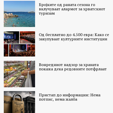
Бројките од раната сезона го
вклучуваат алармот за хрватскиот
туризам
Од бесплатно до 4.500 евра: Како се
закупуваат културните институции
Вонредниот надзор за храната
покажа дека редовните потфрлаат
Пристап до информации: Нема
потпис, нема жалба