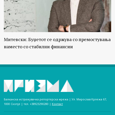
Митевски: Буџетот се одржува со премостувања
наместо со стабилни финансии
Балканска истражувачка репортерска мрежа | Ул. Мирослав Крлежа 67,
1000 Скопје | тел. +38923290280­ |
Контакт