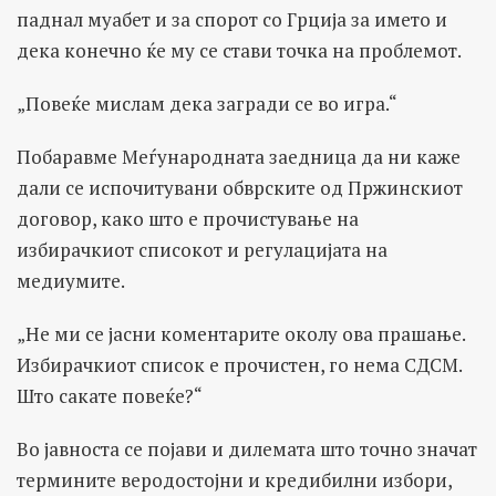
паднал муабет и за спорот со Грција за името и
дека конечно ќе му се стави точка на проблемот.
„Повеќе мислам дека загради се во игра.“
Побаравме Меѓународната заедница да ни каже
дали се испочитувани обврските од Пржинскиот
договор, како што е прочистување на
избирачкиот списокот и регулацијата на
медиумите.
„Не ми се јасни коментарите околу ова прашање.
Избирачкиот список е прочистен, го нема СДСМ.
Што сакате повеќе?“
Во јавноста се појави и дилемата што точно значат
термините веродостојни и кредибилни избори,