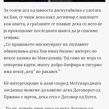
За голем дел од јавноста дискутабилна е улогата
на Хан, се чини дека како десничар е наклонет
кон власта, а граѓаните се плашат дека со него ќе
ја прокоцкаме последната шанса да ја спасиме
земјава.
„Со прашањето инсинуирате на глупавите
обвинувања дека Хан имал бизнис-интерес во
некое казино во Македонија. Тој само не игра со
отворени карти, многу добро блефира и сигурно
има некој „кец“ во ракавот.“
Нè интересираше и дали според Меѓународната
заедница можеме да кажеме дека Договорот од
Пржино е мртов, дека сега е Договор од Бутел.
„Па не, повеќе личи дека се вика Договор од