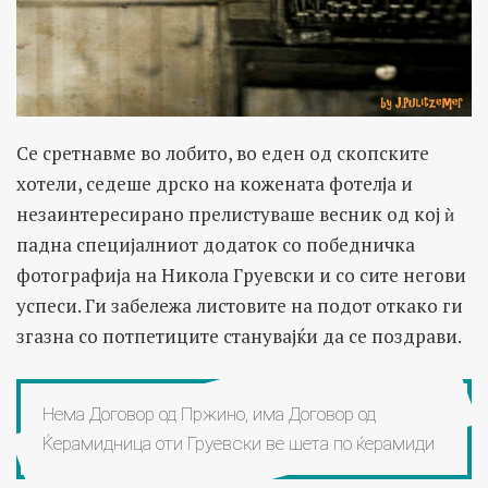
Се сретнавме во лобито, во еден од скопските
хотели, седеше дрско на кожената фотелја и
незаинтересирано прелистуваше весник од кој ѝ
падна специјалниот додаток со победничка
фотографија на Никола Груевски и со сите негови
успеси. Ги забележа листовите на подот откако ги
згазна со потпетиците станувајќи да се поздрави.
Нема Договор од Пржино, има Договор од
Ќерамидница оти Груевски ве шета по ќерамиди