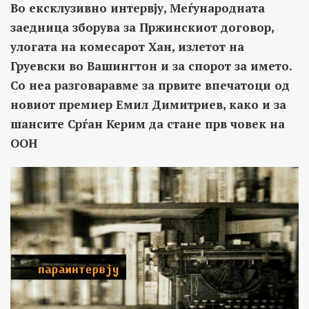
Во ексклузивно интервју, Меѓународната
заедница зборува за Пржинскиот договор,
улогата на комесарот Хан, излетот на
Груевски во Вашингтон и за спорот за името.
Со неа разговаравме за првите впечатоци од
новиот премиер Емил Димитриев, како и за
шансите Срѓан Керим да стане прв човек на
ООН