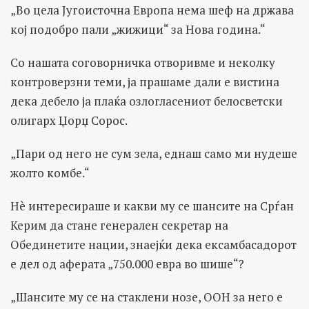
„Во цела Југоисточна Европа нема шеф на држава
кој подобро пали „жижици“ за Нова година.“
Со нашата соговорничка отворивме и неколку
контроверзни теми, ја прашаме дали е вистина
дека дебело ја плаќа озлогласениот белосветски
олигарх Џорџ Сорос.
„Пари од него не сум зела, еднаш само ми нудеше
жолто комбе.“
Нè интересираше и какви му се шансите на Срѓан
Керим да стане генерален секретар на
Обединетите нации, знаејќи дека ексамбасадорот
е дел од аферата „750.000 евра во шише“?
„Шансите му се на стаклени нозе, ООН за него е