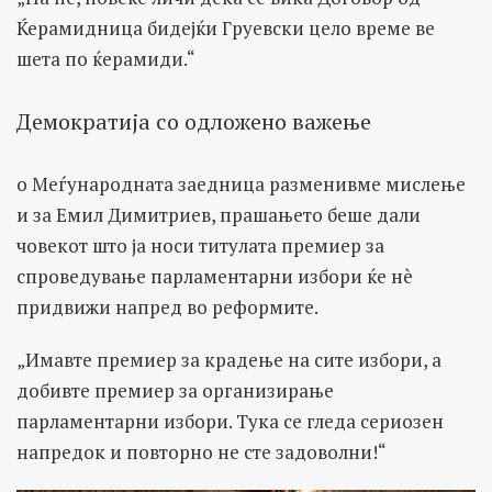
Ќерамидница бидејќи Груевски цело време ве
шета по ќерамиди.“
Демократија со одложено важење
о Меѓународната заедница разменивме мислење
и за Емил Димитриев, прашањето беше дали
човекот што ја носи титулата премиер за
спроведување парламентарни избори ќе нè
придвижи напред во реформите.
„Имавте премиер за крадење на сите избори, а
добивте премиер за организирање
парламентарни избори. Тука се гледа сериозен
напредок и повторно не сте задоволни!“