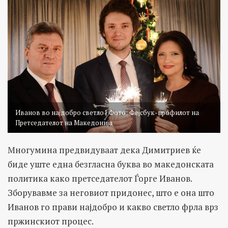
Иванов во најдобро светло | Фото: Фејсбук-профилот на
Претседателот на Македонија
Многумина предвидуваат дека Димитриев ќе
биде уште една безгласна буква во македонската
политика како претседателот Ѓорге Иванов.
Зборувавме за неговиот придонес, што е она што
Иванов го прави најдобро и какво светло фрла врз
пржинскиот процес.