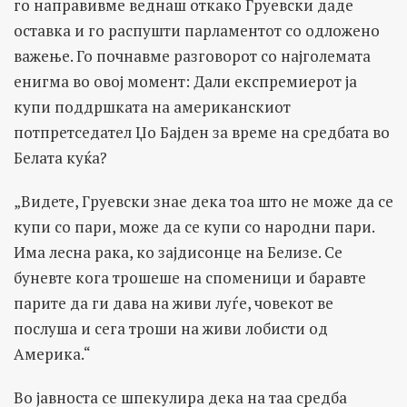
го направивме веднаш откако Груевски даде
оставка и го распушти парламентот со одложено
важење. Го почнавме разговорот со најголемата
енигма во овој момент: Дали експремиерот ја
купи поддршката на американскиот
потпретседател Џо Бајден за време на средбата во
Белата куќа?
„Видете, Груевски знае дека тоа што не може да се
купи со пари, може да се купи со народни пари.
Има лесна рака, ко зајдисонце на Белизе. Се
буневте кога трошеше на споменици и баравте
парите да ги дава на живи луѓе, човекот ве
послуша и сега троши на живи лобисти од
Америка.“
Во јавноста се шпекулира дека на таа средба