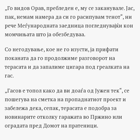
„Го видов Орав, пребледен e, му се заканувале. Јас,
пак, немам намера да си го расипувам тенот“, ни
рече Меѓународната заедница погледнувајќи кон
момчињата што ја обезбедуваа.
Со негодување, кое не го изусти, ја прифати
поканата да го продолжиме разговорот на
терасата и да запалиме цигара под греалката на
гас.
„Гасов е топол како да ви доаѓа од Јужен тек“, се
пошегува на сметка на пропаднатиот проект и
забележа дека, сепак, терасата е подобра за
новинарите отколку гаражата во Пржино или
оградата пред Домот на пратеници.