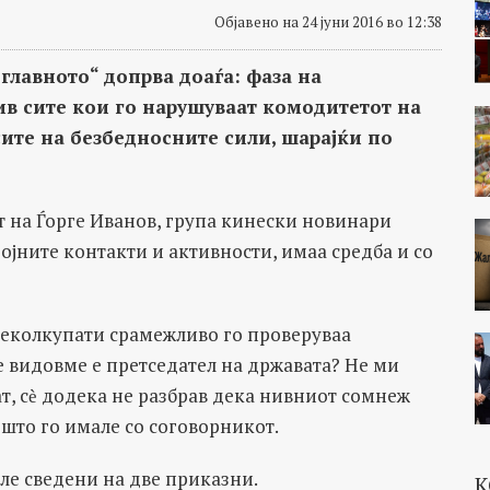
Објавено на 24 јуни 2016 во 12:38
главното“ допрва доаѓа: фаза на
в сите кои го нарушуваат комодитетот на
сите на безбедносните сили, шарајќи по
т на Ѓорге Иванов, група кинески новинари
ројните контакти и активности, имаа средба и со
 неколкупати срамежливо го проверуваа
се видовме е претседател на државата? Не ми
т, сѐ додека не разбрав дека нивниот сомнеж
 што го имале со соговорникот.
ле сведени на две приказни.
К