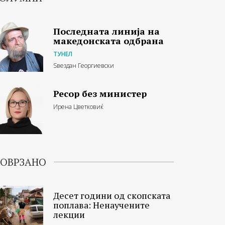
Последната линија на
македонската одбрана
ТУНЕЛ
Ѕвездан Георгиевски
Ресор без министер
Ирена Цветковиќ
ОВРЗАНО
Десет години од скопската
поплава: Ненаучените
лекции