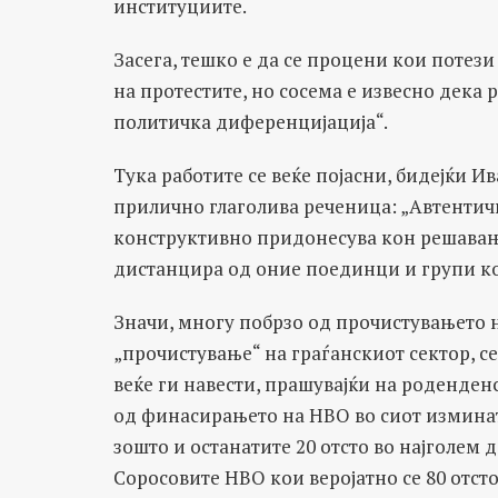
институциите.
Засега, тешко е да се процени кои потез
на протестите, но сосема е извесно дека 
политичка диференцијација“.
Тука работите се веќе појасни, бидејќи И
прилично глаголива реченица: „Автентич
конструктивно придонесува кон решавање
дистанцира од оние поединци и групи ко
Значи, многу побрзо од прочистувањето 
„прочистување“ на граѓанскиот сектор, с
веќе ги навести, прашувајќи на роденде
од финасирањето на НВО во сиот изминат 
зошто и останатите 20 отсто во најголем
Соросовите НВО кои веројатно се 80 отст