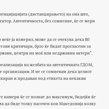
еренцијацијата (дистанцирањето) на она што,
ектор. Автентичноста, без сомнение, ќе се мери
веќе ја измерил, може да се очекува дека 80
егови критичари, брзо ќе бидат прогласени за
ржави, центри на моќ или недржавни актери“.
реализација на желбата на автентичната ГДОМ,
те организации. И не се сомневам дека целиот
скиран и продаван под етикета на некакви
те намери ќе се полнат до максимум, бидејќи ќе
ема да биде толку насочен кон Македонија колку