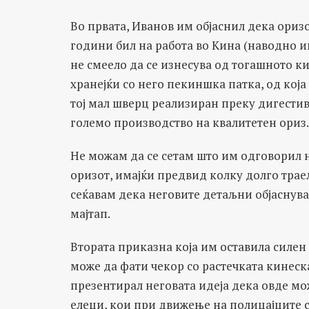
Во првата, Иванов им објаснил дека ориз
години бил на работа во Кина (наводно им
не смеело да се изнесува од тогашното 
хранејќи со него пекиншка патка, од која
тој мал шверц реализиран преку дигестив
големо производство на квалитетен ориз.
Не можам да се сетам што им одговорил 
оризот, имајќи предвид колку долго трае
сеќавам дека неговите детаљни објаснув
мајтап.
Втората приказна која им оставила силен
може да фати чекор со растечката кинеска
презентирал неговата идеја дека овде м
елеци, кои при движење на полицајците са