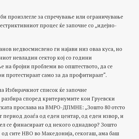
и би произлегле за спречување или ограничување
рестриктивниот процес ќе започне со „идејно-
ванов недвосмислено ги најави низ оваа куса, но
ниот невладин сектор кој со години
 на бројни проблеми во општеството, да се
и протестираат само за да профитираат“.
на Избирачкиот список ќе започне
е разбира според критериумите кои Груевски
нската прослава на ВМРО-ДПМНЕ: „Зошто 80 отсто
период доаѓа од еден центар, од еден извор, и
 дел се финасираат од некого однадвор? Зошто
о од сите НВО во Македонија, секогаш, ама баш