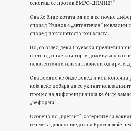
секогаш се против ВМРО-ДПМНЕ?“
Ова ќе биде котата од која ќе почне диф
според Иванов е „автентичен“ невладин с
според наклонетоста кон власта.
Но, со оглед дека Груевски прелиминарно 
отсто од оние кои тој ги доживува како н
неавтентични или за „зависни од други д
Ова воедно ќе биде вовед и кон конечна 
која веќе побара да се укинат невладини
процес на диференцијација ќе биде зама
„реформи“.
Особено по „брегзит“, батериите за вакви
се смета дека погледот на Брисел веќе н