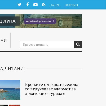
Twitter
Facebook
YouTube
RSS
ЗА НАС
КОНТАКТ
ЕМИ
АЈЧИТАНИ
Бројките од раната сезона
го вклучуваат алармот за
хрватскиот туризам