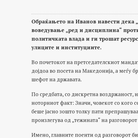
Обраќањето на Иванов навести дека „
воведување „ред и дисциплина“ проти
политичката влада и ги трошат ресур
улиците и институциите.
Во почетокот на претседателскиот манда
дојдоа во посета на Македонија, а меѓу б
шефот на државата.
По средбата, со дискретна воздржаност,
ноторниот факт: Значи, човекот со кого 
беше јасно зошто толку пати препрашуваа
произлегува од „тежината“ на разговорот
Имено, главните поенти од разговорот би