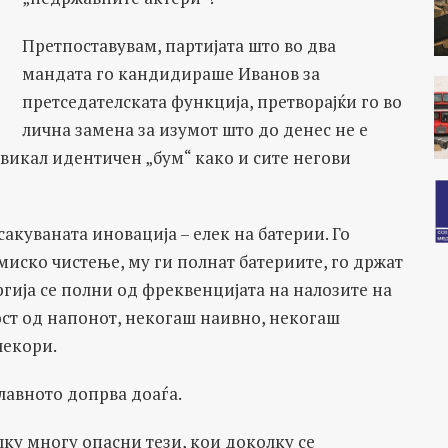
Претпоставувам, партијата што во два
мандата го кандидираше Иванов за
претседателската функција, претворајќи го во
лична замена за изумот што до денес не е
викал идентичен „бум“ како и сите негови
акуваната иновација – елек на батерии. Го
емиско чистење, му ги полнат батериите, го држат
ргија се полни од фреквенцијата на налозите на
ост од напонот, некогаш наивно, некогаш
чекори.
главното допрва доаѓа.
ку многу опасни тези, кои доколку се