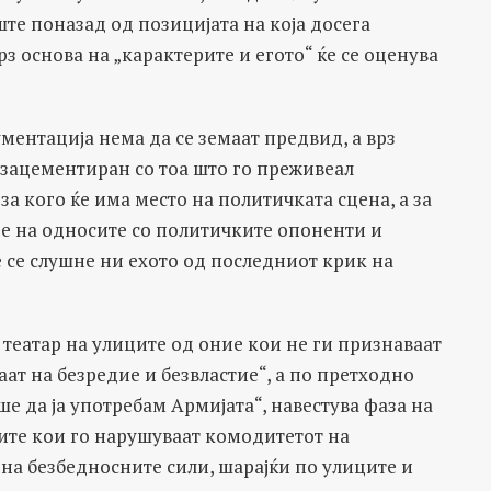
уште поназад од позицијата на која досега
рз основа на „карактерите и егото“ ќе се оценува
ментација нема да се земаат предвид, а врз
 зацементиран со тоа што го преживеал
за кого ќе има место на политичката сцена, а за
ње на односите со политичките опоненти и
се се слушне ни ехото од последниот крик на
 театар на улиците од оние кои не ги признаваат
ат на безредие и безвластие“, а по претходно
 да ја употребам Армијата“, навестува фаза на
ите кои го нарушуваат комодитетот на
 на безбедносните сили, шарајќи по улиците и