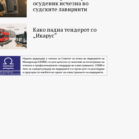
осуденик исчезна во
судските лавиринти
Како падна тендерот со
„Икарус“