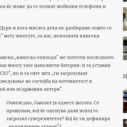
тоа ќе може да се полнат мобилни телефони и
Дури и кога мислеа дека не разбираме зошто се
“ меѓу многуте, за нас, непознати кинески
равена „кинеска епизода“ ме потсети последното
ваа многу тазе наполнети батерии: и за уставни
ЈО“, но и за сите што „ги загрозуваат
оведување во состојба на потчинетост и
моќ или недржавни актери“.
Очигледно, ѓаволот ја однесе шегата. Се
прашувам, кој ќе оценува дали некој го
загрозил суверенитетот? Кој ќе ги дефинира
„недржавните актери“?