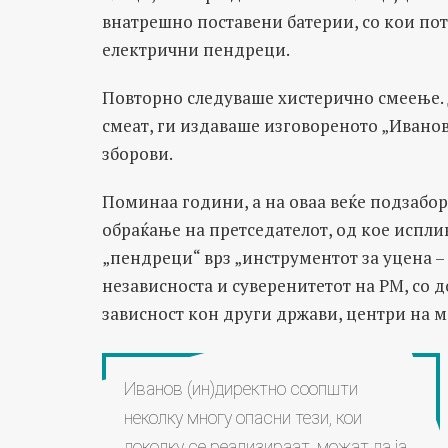
внатрешно поставени батерии, со кои по
електрични пендреци.
Повторно следуваше хистерично смеење. 
смеат, ги издаваше изговореното „Иванов
зборови.
Поминаа години, а на оваа веќе подзабо
обраќање на претседателот, од кое испли
„пендреци“ врз „инструментот за уцена – С
независноста и суверенитетот на РМ, со д
зависност кон други држави, центри на 
Иванов (ин)директно соопшти
неколку многу опасни тези, кои
доколку се реализираат, можат да ја