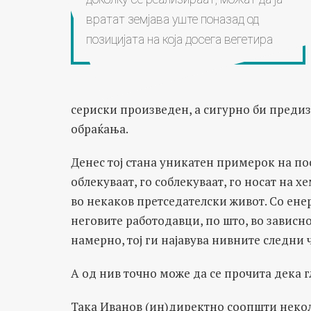
вратат земјава уште поназад од
позицијата на која досега вегетира
сериски произведен, а сигурно би предиз
обраќања.
Денес тој стана уникатен примерок на пос
облекуваат, го соблекуваат, го носат на х
во некаков претседателски живот. Со ене
неговите работодавци, по што, во зависн
намерно, тој ги најавува нивните следни 
А од нив точно може да се прочита дека 
Така Иванов (ин)директно соопшти некол