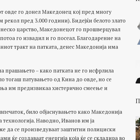
от овде го донел Македонец кој пред многу
 рекол пред 3.000 години). Бидејќи белото злато
кинеско царство, Македонецот го прошверцувал
 потоа го извадил и го посеал. Благодарение на
ниот тракт на патката, денес Македонија има
на прашањето – како патката не го исфрлила
ло тогаш патувањето од Кина до овде, но се
ања им предизвикаа хистерично смеење и
П
 впечаток, било објаснувањето како Македонија
 технологија. Наводно, Иванов им ја
оже да се произведуваат заштитни полициски
ми ќе создаваат енергија која ќе се складира во