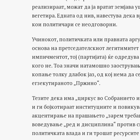
реализираат, можат да ја вратат земјава 
вегетира. Едната од нив, навестува дека в
кои политичари се неодговорни.
Учинокот, политичката или правната аргу
основа на претседателскиот легитимитет
импичментот, тој (партијата) ќе одредува 
кого не. Тоа значи натамошно заострува
копање толку длабок јаз, од кој нема да 
егзекутираното „Пржино“.
Тезите дека има „циркус во Собранието и
и ги бојкотираат институциите и повикува
акцентирање на прашањето „зарем требаше
воведување „ред и дисциплина“ против с
политичката влада и ги трошат ресурсите