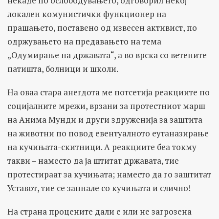
некаде по ослободувањето, одговорил некој
локален комунистички функционер на
прашањето, поставено од извесен активист, по
одржувањето на предавањето на тема
„Одумирање на државата“, а во врска со ветените
патишта, болници и школи.
На оваа стара анегдота ме потсетија реакциите по
социјалните мрежи, врзани за протестниот марш
на Анима Мунди и други здруженија за заштита
на животни по повод евентуалното еутаназирање
на кучињата-скитници. А реакциите беа токму
такви – наместо да ја штитат државата, тие
протестираат за кучињата; наместо да го заштитат
Уставот, тие се запнале со кучињата и слично!
На страна процените дали е или не загрозена