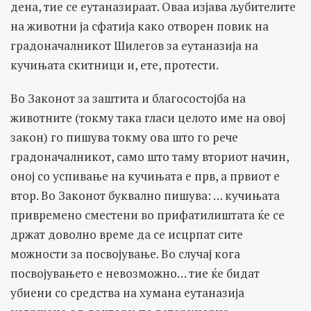
дена, тие се еутаназираат. Оваа изјава љубителите
на животни ја сфатија како отворен повик на
градоначалникот Шилегов за еутаназија на
кучињата скитници и, ете, протести.
Во Законот за заштита и благосостојба на
животните (токму така гласи целото име на овој
закон) го пишува токму ова што го рече
градоначалникот, само што таму вториот начин,
оној со успивање на кучињата е прв, а првиот е
втор. Во Законот буквално пишува: … кучињата
привремено сместени во прифатилиштата ќе се
држат доволно време да се исцрпат сите
можности за посвојување. Во случај кога
посвојувањето е невозможно… тие ќе бидат
убиени со средства на хумана еутаназија