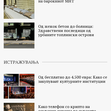
на барокниот МНТ
Од жежок бетон до болница:
Здравствени последици од
урбаните топлински острови
ИСТРАЖУВАЊА
Од бесплатно до 4.500 евра: Како се
закупуваат културните институции
Како телефон со крипто на
осуденик исчезна во судските