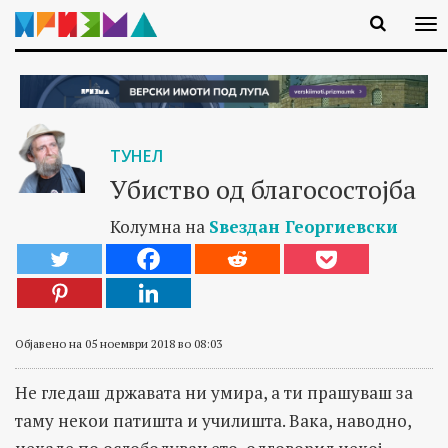
ТУНЕЛ
Убиство од благосостојба
Колумна на
Ѕвездан Георгиевски
Објавено на 05 ноември 2018 во 08:03
Не гледаш државата ни умира, а ти прашуваш за
таму некои патишта и училишта. Вака, наводно,