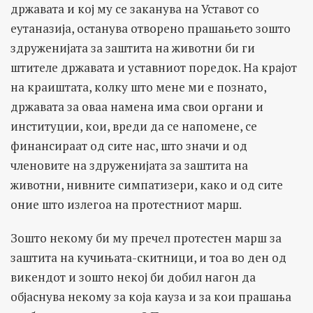
државата и кој му се заканува на Уставот со
еутаназија, останува отворено прашањето зошто
здруженијата за заштита на животни би ги
штителе државата и уставниот поредок. На крајот
на краиштата, колку што мене ми е познато,
државата за оваа намена има свои органи и
институции, кои, вреди да се напомене, се
финансираат од сите нас, што значи и од
членовите на здруженијата за заштита на
животни, нивните симпатизери, како и од сите
оние што излегоа на протестниот марш.
Зошто некому би му пречел протестен марш за
заштита на кучињата-скитници, и тоа во ден од
викендот и зошто некој би добил нагон да
објаснува некому за која кауза и за кои прашања