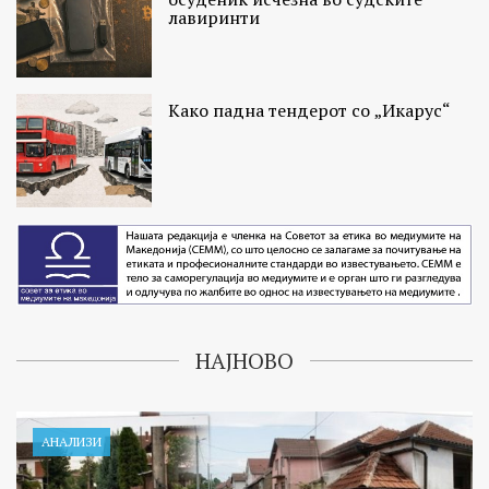
лавиринти
Како падна тендерот со „Икарус“
НАЈНОВО
АНАЛИЗИ