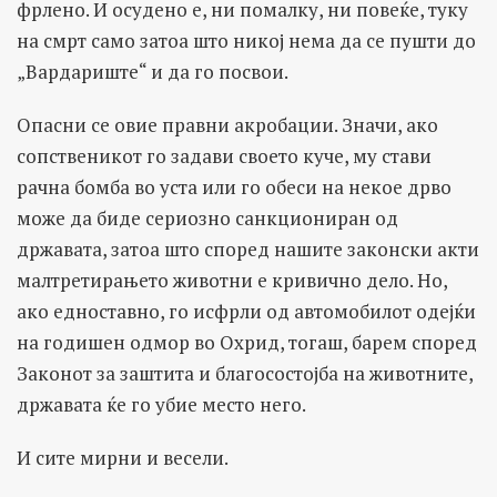
фрлено. И осудено е, ни помалку, ни повеќе, туку
на смрт само затоа што никој нема да се пушти до
„Вардариште“ и да го посвои.
Опасни се овие правни акробации. Значи, ако
сопственикот го задави своето куче, му стави
рачна бомба во уста или го обеси на некое дрво
може да биде сериозно санкциониран од
државата, затоа што според нашите законски акти
малтретирањето животни е кривично дело. Но,
ако едноставно, го исфрли од автомобилот одејќи
на годишен одмор во Охрид, тогаш, барем според
Законот за заштита и благосостојба на животните,
државата ќе го убие место него.
И сите мирни и весели.