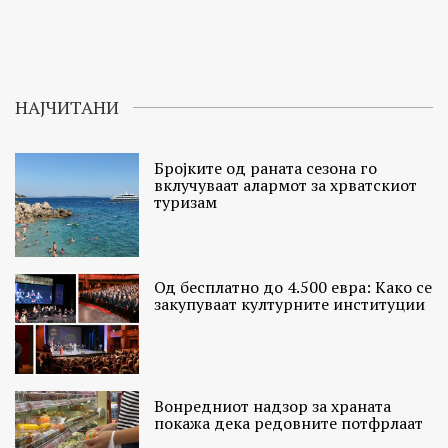
НАЈЧИТАНИ
Бројките од раната сезона го
вклучуваат алармот за хрватскиот
туризам
Од бесплатно до 4.500 евра: Како се
закупуваат културните институции
Вонредниот надзор за храната
покажа дека редовните потфрлаат