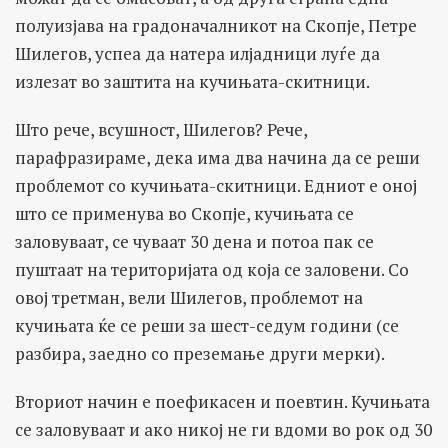
полуизјава на градоначалникот на Скопје, Петре
Шилегов, успеа да натера илјадници луѓе да
излезат во заштита на кучињата-скитници.
Што рече, всушност, Шилегов? Рече,
парафразираме, дека има два начина да се реши
проблемот со кучињата-скитници. Едниот е оној
што се применува во Скопје, кучињата се
заловуваат, се чуваат 30 дена и потоа пак се
пуштаат на територијата од која се заловени. Со
овој третман, вели Шилегов, проблемот на
кучињата ќе се реши за шест-седум години (се
разбира, заедно со преземање други мерки).
Вториот начин е поефикасен и поевтин. Кучињата
се заловуваат и ако никој не ги вдоми во рок од 30