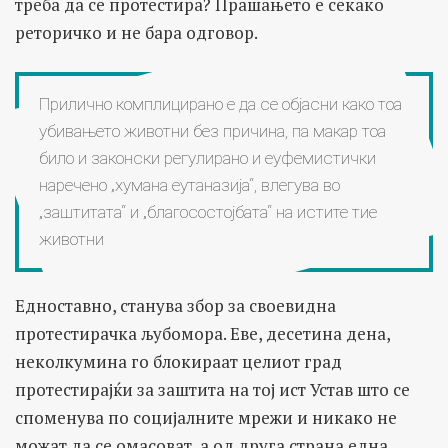
треба да се протестира? Прашањето е секако
реторичко и не бара одговор.
Прилично комплицирано е да се објасни како тоа
убивањето животни без причина, па макар тоа
било и законски регулирано и еуфемистички
наречено „хумана еутаназија“, влегува во
„заштитата“ и „благосостојбата“ на истите тие
животни
Едноставно, станува збор за своевидна
протестирачка љубомора. Еве, десетина дена,
неколкумина го блокираат целиот град
протестирајќи за заштита на тој ист Устав што се
споменува по социјалните мрежи и никако не
можат да се омасоват, а од друга страна една