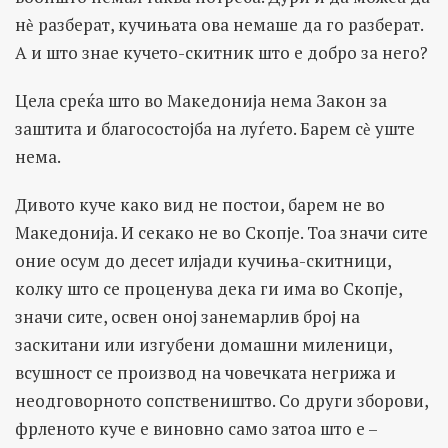
нѐ разберат, кучињата ова немаше да го разберат.
А и што знае кучето-скитник што е добро за него?
Цела среќа што во Македонија нема Закон за
заштита и благосостојба на луѓето. Барем сѐ уште
нема.
Дивото куче како вид не постои, барем не во
Македонија. И секако не во Скопје. Тоа значи сите
оние осум до десет илјади кучиња-скитници,
колку што се проценува дека ги има во Скопје,
значи сите, освен оној занемарлив број на
заскитани или изгубени домашни миленици,
всушност се производ на човечката негрижа и
неодговорното сопствеништво. Со други зборови,
фрленото куче е виновно само затоа што е –