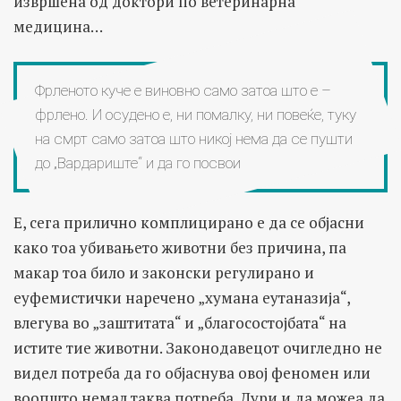
извршена од доктори по ветеринарна
медицина…
Фрленото куче е виновно само затоа што е –
фрлено. И осудено е, ни помалку, ни повеќе, туку
на смрт само затоа што никој нема да се пушти
до „Вардариште“ и да го посвои
Е, сега прилично комплицирано е да се објасни
како тоа убивањето животни без причина, па
макар тоа било и законски регулирано и
еуфемистички наречено „хумана еутаназија“,
влегува во „заштитата“ и „благосостојбата“ на
истите тие животни. Законодавецот очигледно не
видел потреба да го објаснува овој феномен или
воопшто немал таква потреба. Дури и да можеа да