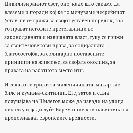
Цивилизираниот свет, оној каде што сакаме да
влеземе и поради кој ќе го менуваме несреќниот
Устав, не се грижи за својот уставен поредок, тоа
го прават неговите претставници во
законодавната и извршната власт, туку се грижи
за своите човекови права, за социјалната
благосостојба, за солидарно поставените
принципи на живеење, за својата околина, за
правата на работното место итн.
И секако се грижи за миленичињата, макар тие
биле и кучиња-скитници. Ете, затоа и една
полуизјава на Шилегов може да извади на улица
неколку илјади луѓе. Барем оние кои навистина ги
препознаваат европските вредности.