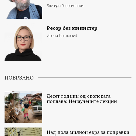
Ѕвездан Георгиевски
Ресор без министер
Ирена Цветковиќ
ПОВРЗАНО
Десет години од скопската
поплава: Ненаучените лекции
Над пола милион евра за поправки