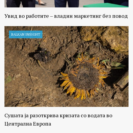
Увид во работите – владин маркетинг без повод
BALKAN INSIGHT
Сушата ја разоткрива кризата со водата во
Централна Европа