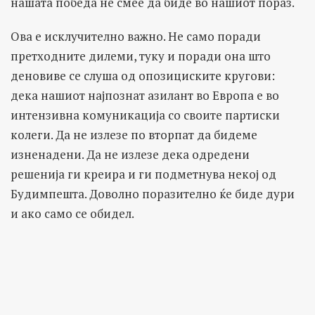
нашата победа не смее да биде во нашиот пораз.
Ова е исклучително важно. Не само поради
претходните дилеми, туку и поради она што
деновиве се слуша од опозициските кругови:
дека нашиот најпознат азилант во Европа е во
интензивна комуникација со своите партиски
колеги. Да не излезе по вторпат да бидеме
изненадени. Да не излезе дека одредени
решенија ги креира и ги подметнува некој од
Будимпешта. Доволно поразително ќе биде дури
и ако само се обидел.