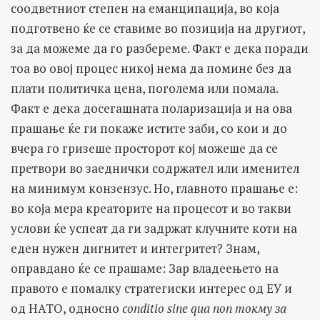
соодветниот степен на еманципација, во која
подготвено ќе се ставиме во позиција на другиот,
за да можеме да го разбереме. Факт е дека поради
тоа во овој процес никој нема да помине без да
плати политичка цена, поголема или помала.
Факт е дека досегашната поларизација и на ова
прашање ќе ги покаже истите заби, со кои и до
вчера го гризеше просторот кој можеше да се
претвори во заеднички содржател или именител
на минимум конзензус. Но, главното прашање е:
во која мера креаторите на процесот и во такви
услови ќе успеат да ги задржат клучните коти на
еден нужен дигнитет и интегритет? Знам,
оправдано ќе се прашаме: Зар владеењето на
правото е помалку стратегиски интерес од ЕУ и
од НАТО, односно
conditio sine qua non токму за