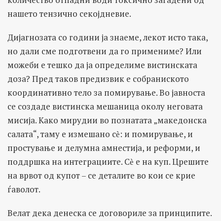
нашето тензично секојдневие.
Дијагнозата со години ја знаеме, лекот исто така,
но дали сме подготвени да го примениме? Или
можеби е тешко да ја определиме вистинската
доза? Пред таков предизвик е собраниското
координативно тело за помирување. Во јавноста
се создаде вистинска мешаница околу неговата
мисија. Како мирудии во познатата „македонска
салата“, таму е измешано сѐ: и помирување, и
простување и делумна амнестија, и реформи, и
поддршка на интеграциите. Сѐ е на куп. Црешите
на врвот од купот – се деталите во кои се крие
ѓаволот.
Велат дека денеска се договориле за принципите.