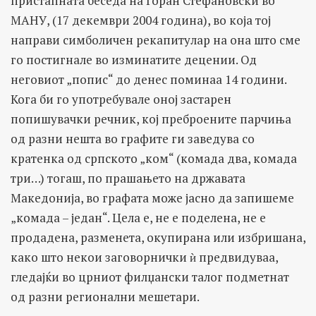
пристапната беседа на Горан Стефановски во
МАНУ, (17 декември 2004 година), во која тој
направи симболичен рекапитулар на она што сме
го постигнале во изминатите децении. Од
неговиот „попис“ до денес поминаа 14 години.
Кога би го употребувале оној застарен
попишувачки речник, кој преброените парчиња
од разни нешта во графите ги заведува со
кратенка од српското „ком“ (комада два, комада
три…) тогаш, по прашањето на државата
Македонија, во графата може јасно да запишеме
„комада – један“. Цела е, не е поделена, не е
продадена, разменета, окупирана или избришана,
како што некои заговорнички ѝ предвидуваа,
гледајќи во црниот филџански талог подметнат
од разни регионални мешетари.