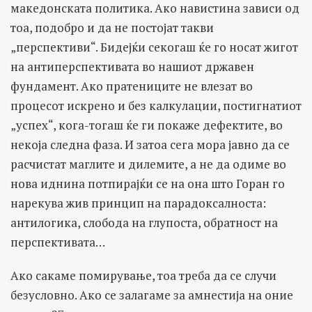
македонската политика. Ако навистина зависи од
тоа, подобро и да не постојат такви
„перспективи“. Бидејќи секогаш ќе го носат жигот
на антиперспективата во нашиот државен
фундамент. Ако пратениците не влезат во
процесот искрено и без калкулации, постигнатиот
„успех“, кога-тогаш ќе ги покаже дефектите, во
некоја следна фаза. И затоа сега мора јавно да се
расчистат маглите и дилемите, а не да одиме во
нова иднина потпирајќи се на она што Горан го
нарекувa жив принцип на парадоксалноста:
антилогика, слобода на глупоста, oбратност на
перспективата…
Ако сакаме помирување, тоа треба да се случи
безусловно. Ако се залагаме за амнестија на оние