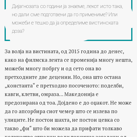
Дијагнозата со години ја знаеме, лекот исто така,
но дали сме подготвени да го примениме? Или
можеби е тешко да ја определиме вистинската
доза?
За волја на вистината, од 2015 година до денес,
како на филмска лента се променија многу нешта,
можеби многу побргу и од сето она во
претходните две децении. Но, она што остана
„константа“ е претходно посоченото: поделби,
кавги, клетви, омраза… Македонија е
предозирана од тоа. Дојдено е до оџакот. Не може
да го апсорбира сиот чемер што се излева по
улиците. Не постои шахта, не постои цевка со
такво „фи“ што би можела да прифати толкаво
количество отпадни води токсично загадени од