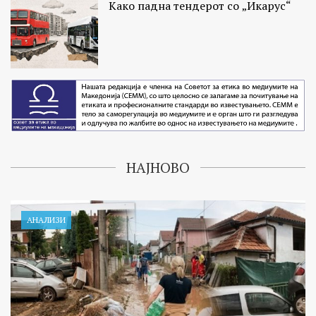
Како падна тендерот со „Икарус“
НАЈНОВО
АНАЛИЗИ