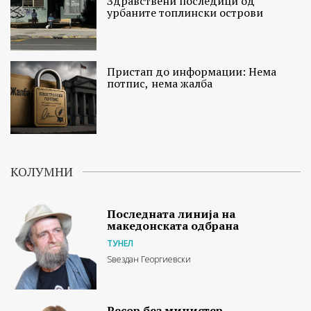
Здравствени последици од
урбаните топлински острови
Пристап до информации: Нема
потпис, нема жалба
КОЛУМНИ
Последната линија на
македонската одбрана
ТУНЕЛ
Ѕвездан Георгиевски
Ресор без министер