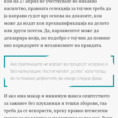
кои на 27 април не учествувале во никакво
насилство, правната селекција за тој чин треба да
ја направи судот врз основа на доказите, кои
може да водат кон преквалификација на делото
или други потези. Да, парламентот може да
декларира волја, но подобро е тој чин да помине
низ коридорите и механизмите на правдата.
Ако пратениците не влезат во процесот искрено и
без калкулации, постигнатиот „успех“ кога-тогаш
ќе ги покаже дефектите, во некоја следна фаза.
И ако има макар и минимум шанса општеството
за заживее без плуканици и тешки зборови, таа
треба да се искористи, преку правно втемелени
мерки за поддршка и подготовка за таа цел. Дури