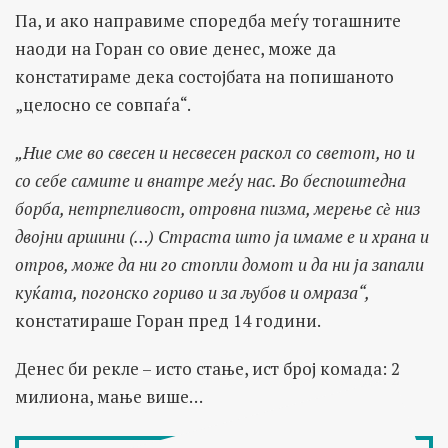
Па, и ако направиме споредба меѓу тогашните
наоди на Горан со овие денес, може да
констатираме дека состојбата на попишаното
„целосно се совпаѓа“.
„
Ние сме во свесен и несвесен раскол со светот, но и
со себе самите и внатре меѓу нас. Во беспоштедна
борба, нетрпеливост, отровна пизма, мерење с
ѐ
низ
двојни аршини (…) Страста
што
ја имаме е и храна и
отров, може да ни го стопли домот и да ни ја запали
куќата, погонско гориво и за љубов и омраза“,
констатираше Горан пред 14 години.
Денес би рекле – исто стање, ист број комада: 2
милиона, мање више…