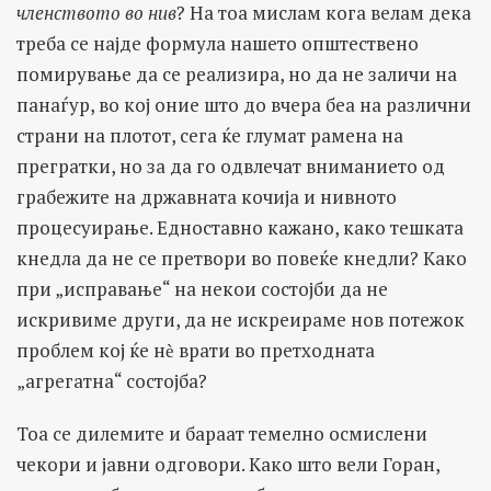
членството во нив
? На тоа мислам кога велам дека
треба се најде формула нашето општествено
помирување да се реализира, но да не заличи на
панаѓур, во кој оние што до вчера беа на различни
страни на плотот, сега ќе глумат рамена на
прегратки, но за да го одвлечат вниманието од
грабежите на државната кочија и нивното
процесуирање. Едноставно кажано, како тешката
кнедла да не се претвори во повеќе кнедли? Како
при „исправање“ на некои состојби да не
искривиме други, да не искреираме нов потежок
проблем кој ќе нѐ врати во претходната
„агрегатна“ состојба?
Тоа се дилемите и бараат темелно осмислени
чекори и јавни одговори. Како што вели Горан,