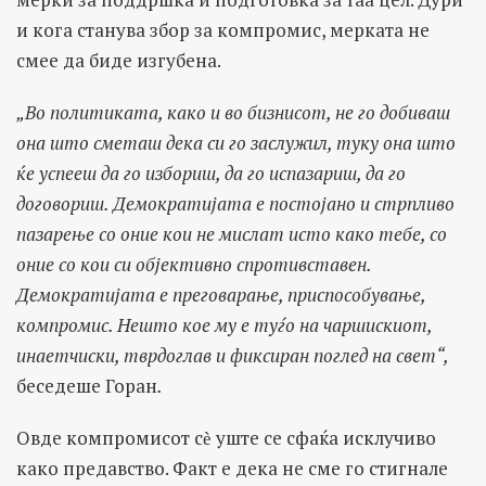
и кога станува збор за компромис, мерката не
смее да биде изгубена.
„
Во политиката, како и во бизнисот, не го добиваш
она што сметаш дека си го заслужил
,
туку она што
ќе успееш да го избориш, да го испазариш, да го
договориш. Демократијата е постојано и стрпливо
пазарење со оние кои не мислат исто како тебе, со
оние со кои си објективно спротивставен.
Демократијата е преговарање, приспособување,
компромис. Нешто кое му е туѓо на чаршискиот,
инаетчиски, тврдоглав и фиксиран поглед на свет“,
беседеше Горан
.
Овде компромисот сѐ уште се сфаќа исклучиво
како предавство. Факт е дека не сме го стигнале