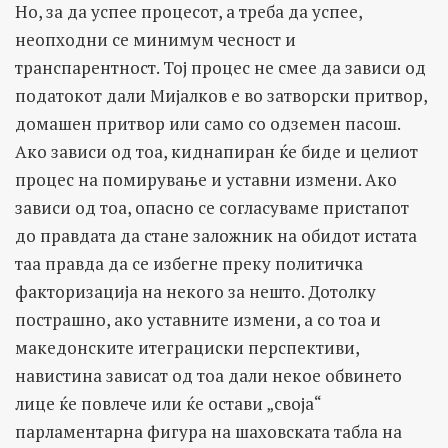
Но, за да успее процесот, а треба да успее,
неопходни се минимум чесност и
транспарентност. Тој процес не смее да зависи од
податокот дали Мијалков е во затворски притвор,
домашен притвор или само со одземен пасош.
Ако зависи од тоа, киднапиран ќе биде и целиот
процес на помирување и уставни измени. Ако
зависи од тоа, опасно се согласуваме пристапот
до правдата да стане заложник на обидот истата
таа правда да се избегне преку политичка
факторизација на некого за нешто. Дотолку
пострашно, ако уставните измени, а со тоа и
македонските итеграциски перспективи,
навистина зависат од тоа дали некое обвинето
лице ќе повлече или ќе остави „своја“
парламентарна фигура на шаховската табла на