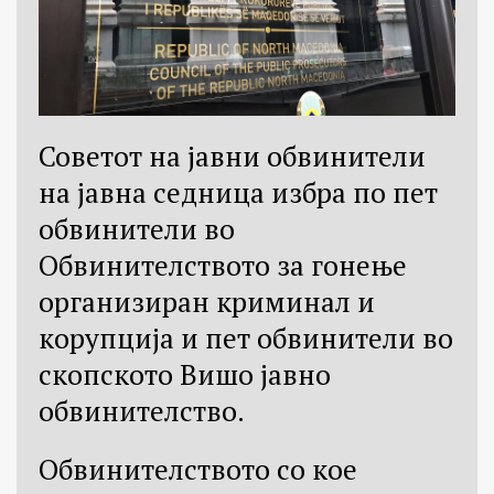
Советот на јавни обвинители
на јавна седница избра по пет
обвинители во
Обвинителството за гонење
организиран криминал и
корупција и пет обвинители во
скопското Вишо јавно
обвинителство.
Обвинителството со кое