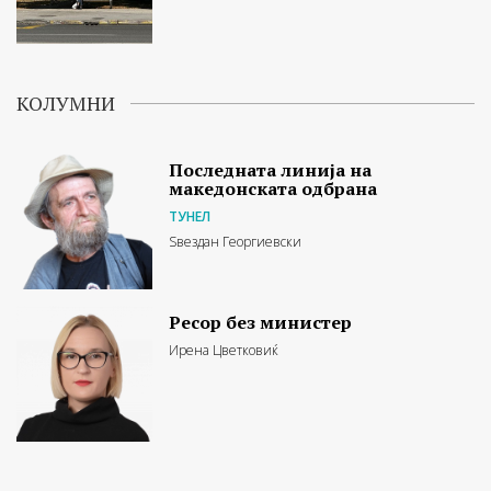
КОЛУМНИ
Последната линија на
македонската одбрана
ТУНЕЛ
Ѕвездан Георгиевски
Ресор без министер
Ирена Цветковиќ