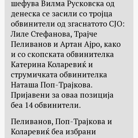
шефува Вилма Русковска од
денеска се засили со тројца
обвинители од згаснатото СЈО:
Лиле Стефанова, Трајче
Пеливанов и Артан Ајро, како
и со скопската обвинителка
Катерина Коларевиќ и
струмичката обвинителка
Наташа Поп-Трајкова.
Пријавени за оваа позиција
беа 14 обвинители.
Пеливанов, Поп-Трајкова и
Коларевиќ беа избрани