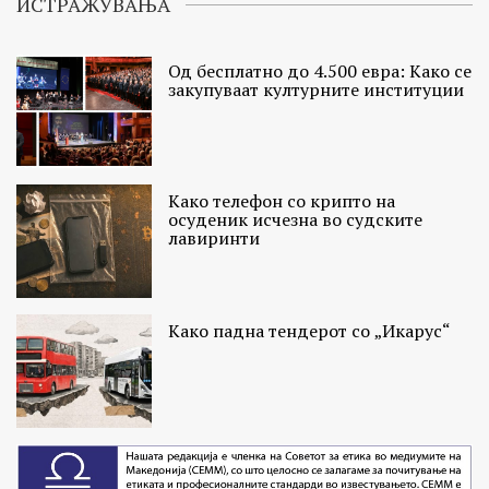
ИСТРАЖУВАЊА
Од бесплатно до 4.500 евра: Како се
закупуваат културните институции
Како телефон со крипто на
осуденик исчезна во судските
лавиринти
Како падна тендерот со „Икарус“