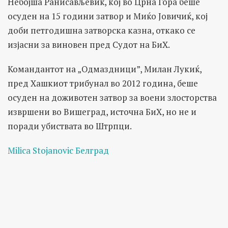
Небојша Ранисављевиќ, кој во Црна Гора беше
осуден на 15 години затвор и Миќо Јовичиќ, кој
доби петгодишна затворска казна, откако се
изјасни за виновен пред Судот на БиХ.
Командантот на „Одмаздници”, Милан Лукиќ,
пред Хашкиот трибунал во 2012 година, беше
осуден на доживотен затвор за воени злосторства
извршени во Вишеград, источна БиХ, но не и
поради убиствата во Штрпци.
Milica Stojanovic
Белград