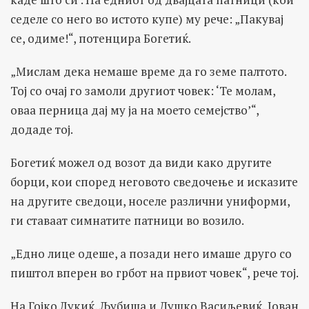
седеле со него во истото купе) му рече: „Пакувај
се, одиме!“, потенцира Богетиќ.
„Мислам дека немаше време да го земе палтото.
Тој со очај го замоли другиот човек: ‘Те молам,
оваа перница дај му ја на моето семејство’“,
додаде тој.
Богетиќ можел од возот да види како другите
борци, кои според неговото сведочење и исказите
на другите сведоци, носеле различни униформи,
ги ставаат симнатите патници во возило.
„Едно лице одеше, а позади него имаше друго со
пиштол вперен во грбот на првиот човек“, рече тој.
На Гојко Лукиќ, Љубиша и Душко Васиљевиќ, Јован