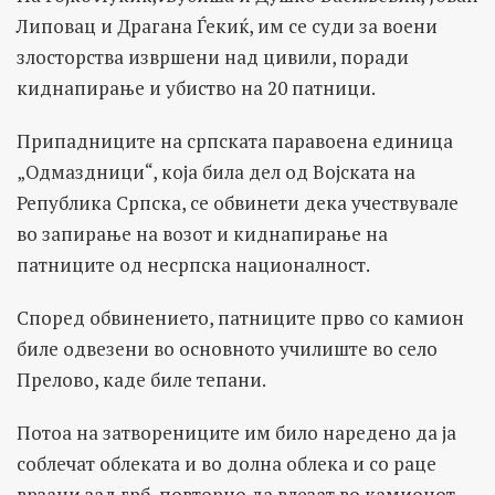
Липовац и Драгана Ѓекиќ, им се суди за воени
злосторства извршени над цивили, поради
киднапирање и убиство на 20 патници.
Припадниците на српската паравоена единица
„Одмаздници“, која била дел од Војската на
Република Српска, се обвинети дека учествувале
во запирање на возот и киднапирање на
патниците од несрпска националност.
Според обвинението, патниците прво со камион
биле одвезени во основното училиште во село
Прелово, каде биле тепани.
Потоа на затворениците им било наредено да ја
соблечат облеката и во долна облека и со раце
врзани зад грб, повторно да влезат во камионот,