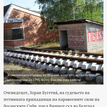
Железничката станица во Штрпци, каде што жртвите биле
киднапирани во 1993. Фото: Викимедија комонс
Очевидецот, Зоран Бугетиќ, на судењето на
петмината припадници на паравоените сили на
босанските Срби, пред Вишиот суд во Белград