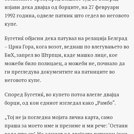
изјави дека двајца од борците, на 27 февруари
1992 година, одвеле патник што седел во неговото
купе.
Бугетиќ објасни дека патувал на релација Белград
– Црна Гора, кога возот, веднаш по влегувањето во
БиХ, запрел во Штрпци, каде машко лице, кое
можеби било полицаец, а можеби не, почнало да
ги прегледува документите на патниците во
неговото купе.
Според Бугетиќ, во купето потоа влегле двајца
борци, од кои едниот изгледал како „Рамбо“.
„Тој не ја погледна мојата лична карта, само
праша за моето име и презиме и ми рече: ‘Остани
каде што си’. На едниот од двајцата патници (кои