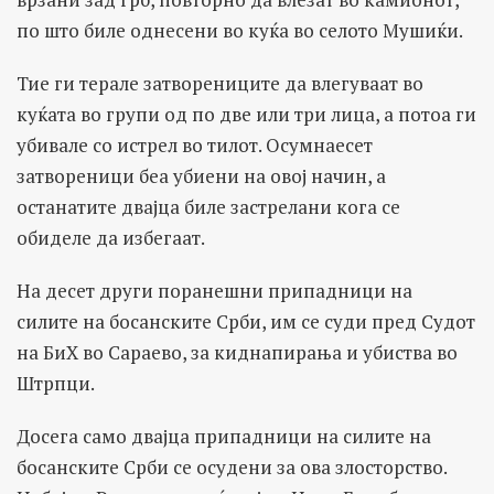
по што биле однесени во куќа во селото Мушиќи.
Тие ги терале затворениците да влегуваат во
куќата во групи од по две или три лица, а потоа ги
убивале со истрел во тилот. Осумнаесет
затвореници беа убиени на овој начин, а
останатите двајца биле застрелани кога се
обиделе да избегаат.
На десет други поранешни припадници на
силите на босанските Срби, им се суди пред Судот
на БиХ во Сараево, за киднапирања и убиства во
Штрпци.
Досега само двајца припадници на силите на
босанските Срби се осудени за ова злосторство.