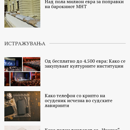
Над пола милион евра за поправки
на барокниот МНТ
ИСТРАЖУВАЊА
Од бесплатно до 4.500 евра: Како се
закупуваат културните институции
Како телефон со крипто на
осуденик исчезна во судските
лавиринти
Како падна тендерот со „Икарус“