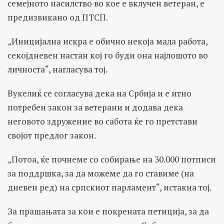
семејното насилство во кое е вклучен ветеран, е
предизвикано од ПТСП.
„Иницијална искра е обично некоја мала работа,
секојдневен настан кој го буди она најлошото во
личноста“, нагласува тој.
Вукелиќ се согласува дека на Србија и е итно
потребен закон за ветерани и додава дека
неговото здружение во сабота ќе го претстави
својот предлог закон.
„Потоа, ќе почнеме со собирање на 30.000 потписи
за поддршка, за да можеме да го ставиме (на
дневен ред) на српскиот парламент“, истакна тој.
За прашањата за кои е покрената петиција, за да