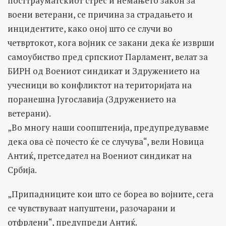
посттрауматскиот стрес и немањето закон за
воени ветерани, се причина за страдањето и
инцидентите, како оној што се случи во
четвртокот, кога војник се закани дека ќе изврши
самоубиство пред српскиот Парламент, велат за
БИРН од Воениот синдикат и Здружението на
учесници во конфликтот на територијата на
поранешна Југославија (Здружението на
ветерани).
„Во многу наши соопштенија, предупредувавме
дека ова сѐ почесто ќе се случува“, вели Новица
Антиќ, претседател на Воениот синдикат на
Србија.
„Припадниците кои што се бореа во војните, сега
се чувствуваат напуштени, разочарани и
отфрлени“, предупреди Антиќ.