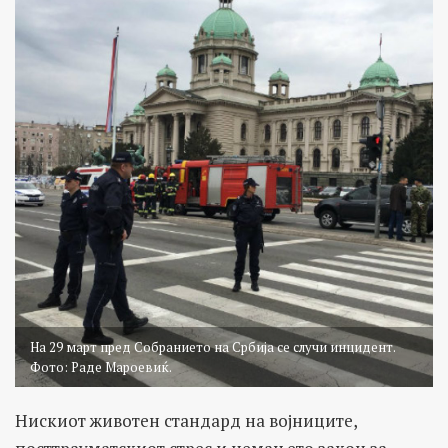
На 29 март пред Собранието на Србија се случи инцидент.
Фото: Раде Мароевиќ.
Нискиот животен стандард на војниците,