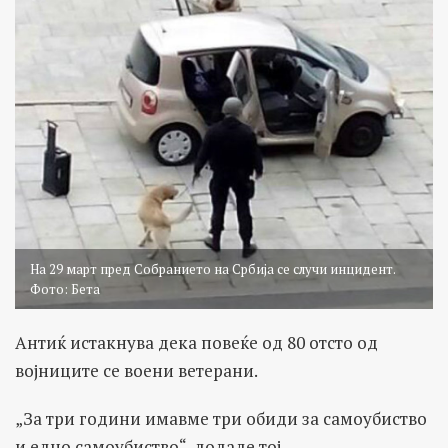
На 29 март пред Собранието на Србија се случи инцидент.
Фото: Бета
Антиќ истакнува дека повеќе од 80 отсто од
војниците се воени ветерани.
„За три години имавме три обиди за самоубиство
и едно самоубиство“, додаде тој.