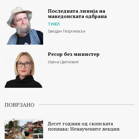
Последната линија на
македонската одбрана
ТУНЕЛ
Ѕвездан Георгиевски
Ресор без министер
Ирена Цветковиќ
ПОВРЗАНО
Десет години од скопската
поплава: Ненаучените лекции