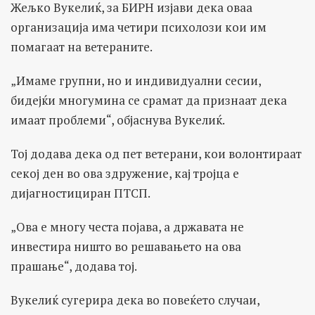
Жељко Вукелиќ, за БИРН изјави дека оваа
организација има четири психолози кои им
помагаат на ветераните.
„Имаме групни, но и индивидуални сесии,
бидејќи многумина се срамат да признаат дека
имаат проблеми“, објаснува Вукелиќ.
Тој додава дека од пет ветерани, кои волонтираат
секој ден во ова здружение, кај тројца е
дијагностициран ПТСП.
„Ова е многу честа појава, а државата не
инвестира ништо во решавањето на ова
прашање“, додава тој.
Вукелиќ сугерира дека во повеќето случаи,