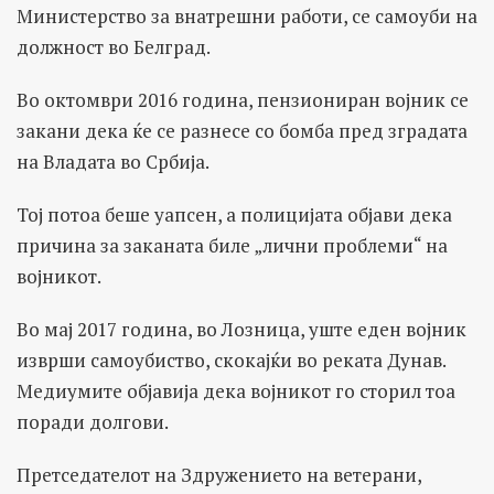
Министерство за внатрешни работи, се самоуби на
должност во Белград.
Во октомври 2016 година, пензиониран војник се
закани дека ќе се разнесе со бомба пред зградата
на Владата во Србија.
Тој потоа беше уапсен, а полицијата објави дека
причина за заканата биле „лични проблеми“ на
војникот.
Во мај 2017 година, во Лозница, уште еден војник
изврши самоубиство, скокајќи во реката Дунав.
Медиумите објавија дека војникот го сторил тоа
поради долгови.
Претседателот на Здружението на ветерани,