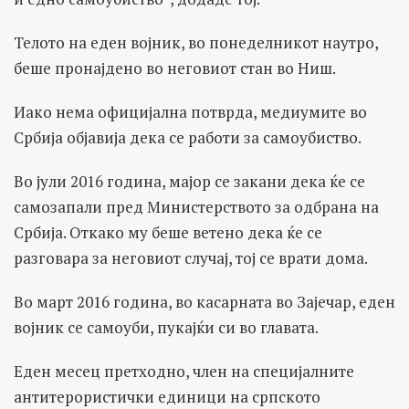
Телото на еден војник, во понеделникот наутро,
беше пронајдено во неговиот стан во Ниш.
Иако нема официјална потврда, медиумите во
Србија објавија дека се работи за самоубиство.
Во јули 2016 година, мајор се закани дека ќе се
самозапали пред Министерството за одбрана на
Србија. Откако му беше ветено дека ќе се
разговара за неговиот случај, тој се врати дома.
Во март 2016 година, во касарната во Зајечар, еден
војник се самоуби, пукајќи си во главата.
Еден месец претходно, член на специјалните
антитерористички единици на српското