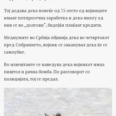
Тој додава дека повеќе од 75 отсто од војниците
имаат потпросечна заработка и дека многу од
нив се во „долгови“, бидејќи плаќаат кредити.
Медиумите во Србија објавија дека во четвртокот
пред Собранието, војник се заканувал дека ќе се
самоубие.
Во извештаите се наведува дека војникот имал
пиштол и рачна бомба. По разговорот со
полицијата, тој се предал.