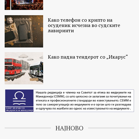
Како телефон со крипто на
осуденик исчезна во судските
лавиринти
Како падна тендерот со „Икарус“
НАЈНОВО