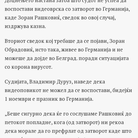
Доцнењето настана затоа што судот не успеа да
воспостави видеоврска со затворот во Германија,
каде Зоран Рашковиќ, сведок во овој случај,
издржува казна.
Вториот сведок кој требаше да се појави, Зоран
Обрадовиќ, исто така, живее во Германија и не
можеше да дојде во Белград. поради ситуацијата
со корона вирусот.
Судијата, Владимир Дуруз, наведе дека
видеоповикот не можел да се воспостави, бидејќи
1 ноември е празник во Германија.
„Беше сигурно дека ќе го сослушаме Рашковиќ до
петокот попладне, кога (од затворот) ни рекоа
дека морале да го префрлат од затворот каде што