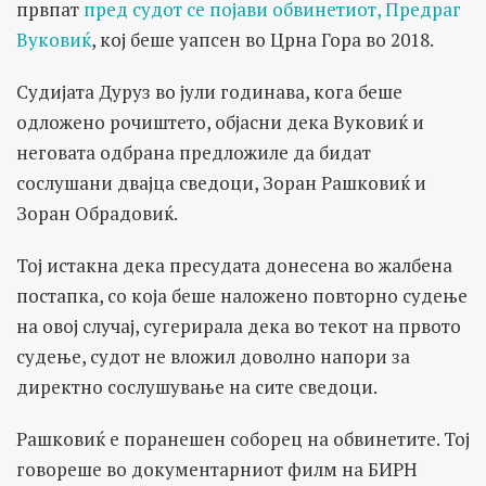
првпат
пред судот се појави обвинетиот, Предраг
Вуковиќ
, кој беше уапсен во Црна Гора во 2018.
Судијата Дуруз во јули годинава, кога беше
одложено рочиштето, објасни дека Вуковиќ и
неговата одбрана предложиле да бидат
сослушани двајца сведоци, Зоран Рашковиќ и
Зоран Обрадовиќ.
Тој истакна дека пресудата донесена во жалбена
постапка, со која беше наложено повторно судење
на овој случај, сугерирала дека во текот на првото
судење, судот не вложил доволно напори за
директно сослушување на сите сведоци.
Рашковиќ е поранешен соборец на обвинетите. Тој
говореше во документарниот филм на БИРН