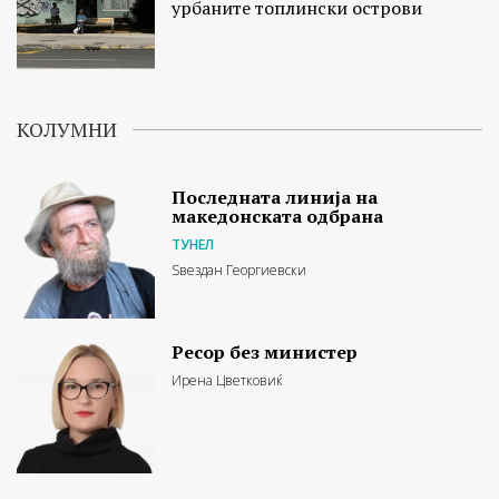
урбаните топлински острови
КОЛУМНИ
Последната линија на
македонската одбрана
ТУНЕЛ
Ѕвездан Георгиевски
Ресор без министер
Ирена Цветковиќ