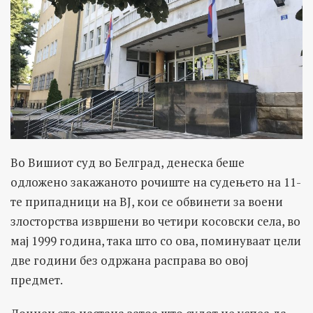
Во Вишиот суд во Белград, денеска беше
одложено закажаното рочиште на судењето на 11-
те припадници на ВЈ, кои се обвинети за воени
злосторства извршени во четири косовски села, во
мај 1999 година, така што со ова, поминуваат цели
две години без одржана расправа во овој
предмет.