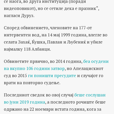
се наоѓа, во друга институција (поради
видеоповикот), но се сетиле дека е празник“,
нагласи Дуруз.
Според обвинението, членовите на 177-от
интервентен вод, на 14 мај 1999 година, влегле во
селата Захаќ, Ќушка, Павлан и Љубениќ и убиле
најмалку 118 Албанци.
Обвинетите првично, во 2014 година,
беа осудени
на вкупно 106 години затвор
, но Апелацискиот
суд во 2015
ги поништи пресудите
и случајот го
врати на повторно судење.
Последниот сведок во овој случај
беше сослушан
во јуни 2019 година
, а последното рочиште беше
одржано на 22 ноември истата година, кога за