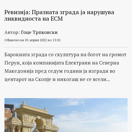
Ревизија: Празната зграда ја нарушува
ликвидноста на ЕСМ
Автор:
Гоце Трпковски
Објавено на 01 април 2022 во 15:01
Барокната зграда со скулптура на богот на громот
Перун, која компанијата Електрани на Северна
Македонија пред седум години ја изгради во
центарот на Скопје и никогаш не се всели...