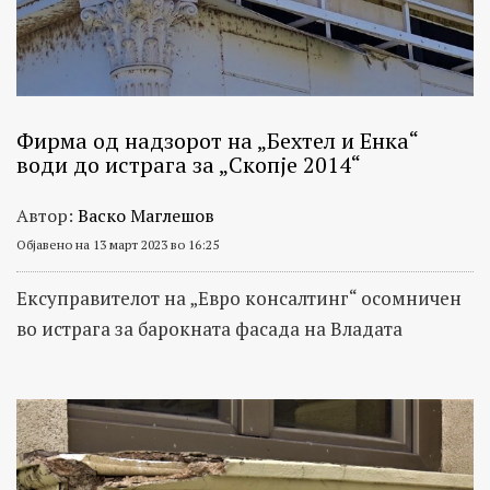
Фирма од надзорот на „Бехтел и Енка“
води до истрага за „Скопје 2014“
Автор:
Васко Маглешов
Објавено на 13 март 2023 во 16:25
Ексуправителот на „Евро консалтинг“ осомничен
во истрага за барокната фасада на Владата