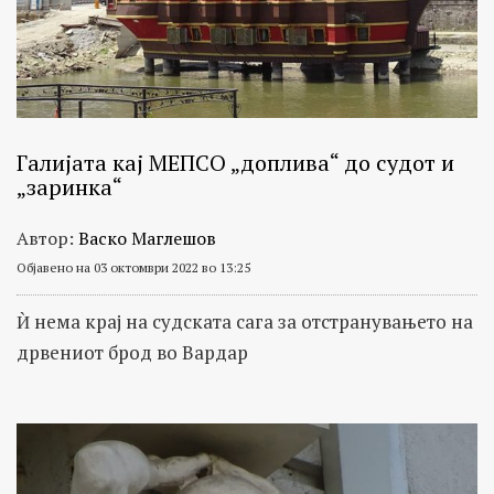
Галијата кај МЕПСО „доплива“ до судот и
„заринка“
Автор:
Васко Маглешов
Објавено на 03 октомври 2022 во 13:25
Ѝ нема крај на судската сага за отстранувањето на
дрвениот брод во Вардар