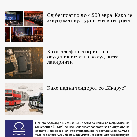
Од бесплатно до 4.500 евра: Како се
закупуваат културните институции
Како телефон со крипто на
осуденик исчезна во судските
лавиринти
Како падна тендерот со „Икарус“