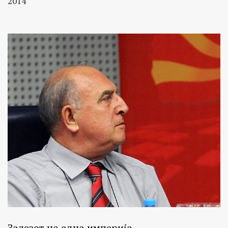
2014“
Залезот на една империја