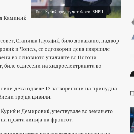
Енес Ќуриќ пред судот. Фото: БИРН
ед Каминиќ
 совет, Станиша Глухајиќ, било докажано, надвор
ровиќ и Чопељ, се одговорни дека извршиле
орени во основното училиште во Потоци
т, биле однесени на хидроелектраната во
новни дека одвеле 12 затвореници на принудна
П
биени тројца цивили.
 Ќуриќ и Демировиќ, учествувале во земањето
на првата линија на фронтот.
е виновен затоа што учествувал во апсење на