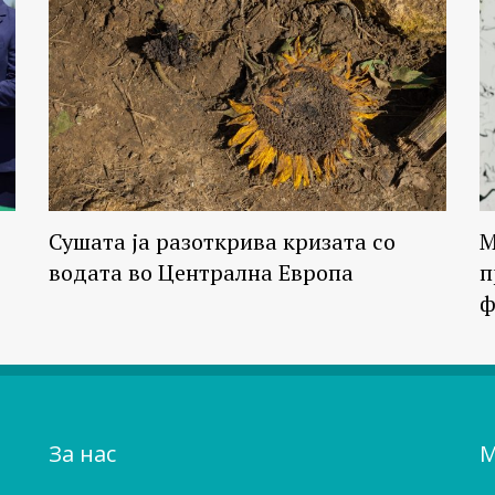
Сушата ја разоткрива кризата со
М
водата во Централна Европа
п
ф
За нас
М