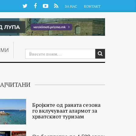
Twitter
Facebook
YouTube
RSS
ЗА НАС
КОНТАКТ
ЕМИ
АЈЧИТАНИ
Бројките од раната сезона
го вклучуваат алармот за
хрватскиот туризам