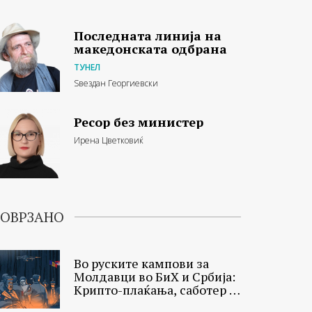
Последната линија на
македонската одбрана
ТУНЕЛ
Ѕвездан Георгиевски
Ресор без министер
Ирена Цветковиќ
ОВРЗАНО
Во руските кампови за
Молдавци во БиХ и Србија:
Крипто-плаќања, саботер и
осуден убиец