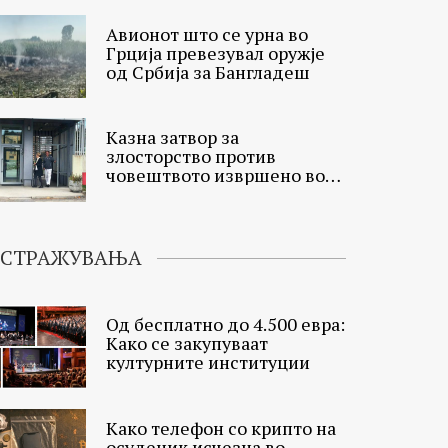
Авионот што се урна во
Грција превезувал оружје
од Србија за Бангладеш
Казна затвор за
злосторство против
човештвото извршено во
Мостар
ИСТРАЖУВАЊА
Од бесплатно до 4.500 евра:
Како се закупуваат
културните институции
Како телефон со крипто на
осуденик исчезна во