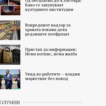
Од бесплатно до 4.500 евра:
Како се закупуваат
културните институции
Вонредниот надзор за
храната покажа дека
редовните потфрлаат
Пристап до информации:
Нема потпис, нема жалба
Увид во работите – владин
маркетинг без повод
ОЛУМНИ