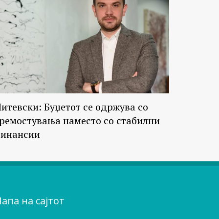
итевски: Буџетот се одржува со
ремостувања наместо со стабилни
инансии
апа на сајтот