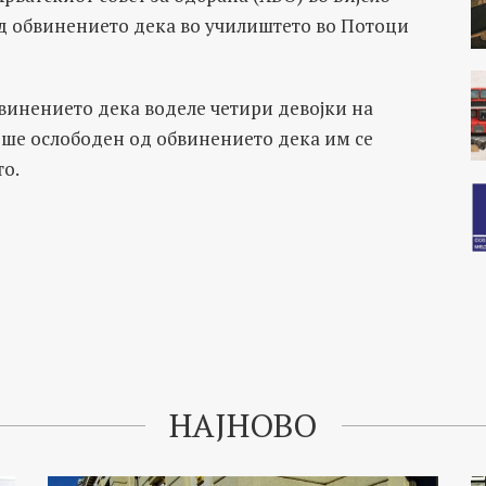
д обвинението дека во училиштето во Потоци
винението дека воделе четири девојки на
беше ослободен од обвинението дека им се
то.
НАЈНОВО