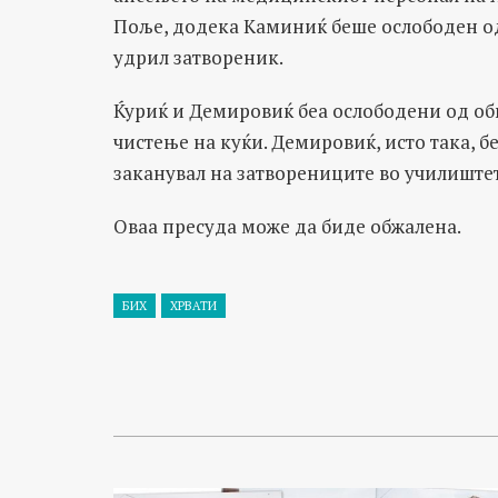
Поље, додека Каминиќ беше ослободен о
удрил затвореник.
Ќуриќ и Демировиќ беа ослободени од об
чистење на куќи. Демировиќ, исто така, 
заканувал на затворениците во училиште
Оваа пресуда може да биде обжалена.
БИХ
ХРВАТИ