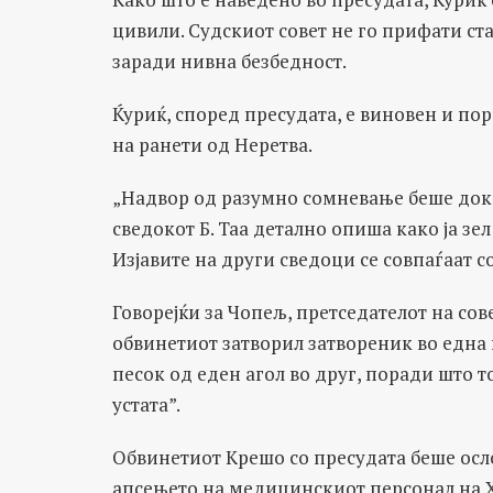
цивили. Судскиот совет не го прифати ст
заради нивна безбедност.
Ќуриќ, според пресудата, е виновен и по
на ранети од Неретва.
„Надвор од разумно сомневање беше док
сведокот Б. Таа детално опиша како ја з
Изјавите на други сведоци се совпаѓаат со 
Говорејќи за Чопељ, претседателот на со
обвинетиот затворил затвореник во една 
песок од еден агол во друг, поради што т
устата”.
Обвинетиот Крешо со пресудата беше осл
апсењето на медицинскиот персонал на Хр