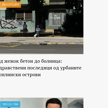
РЕПОРТАЖИ
д жежок бетон до болница:
дравствени последици од урбаните
оплински острови
ТРИ СО ТРИ