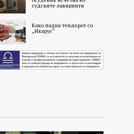
судските лавиринти
Како падна тендерот со
„Икарус“