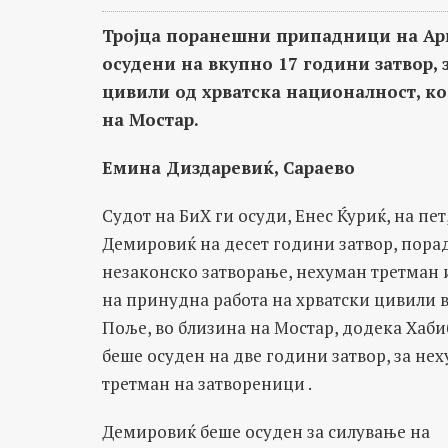
Тројца поранешни припадници на Арми
осудени на вкупно 17 години затвор, 
цивили од хрватска националност, к
на Мостар.
Емина Диздаревиќ, Сараево
Судот на БиХ ги осуди, Енес Ќуриќ, на пе
Демировиќ на десет години затвор, пора
незаконско затворање, нехуман третман 
на принудна работа на хрватски цивили в
Поље, во близина на Мостар, додека Хаб
беше осуден на две години затвор, за не
третман на затвореници .
Демировиќ беше осуден за силување на