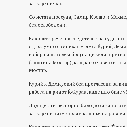
затвореничка.
Со истата пресуда, Самир Крешо и Мехм
беа ослободени.
Како што рече претседателот на судскиот
од разумно сомневање, дека Ќуриќ, Деми
избор на поголем број на цивили, притв
(општина Мостар), кои, како човечки шти
Мостар.
Ќуриќ и Демировиќ беа прогласени за ви
работа на ридот Ќуќурак, каде што биле у
Додаде оти неспорно било докажано, оти
затворениците заради копање на ровови, 
Како што е наведено во пресудата, Ќуриќ 