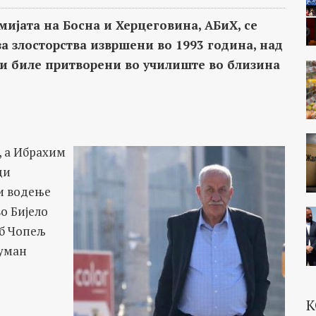
јата на Босна и Херцеговина, АБиХ, се
за злосторства извршени во 1993 година, над
ои биле притворени во училиште во близина
т, а Ибрахим
ди
и водење
о Бијело
иб Чопељ
хуман
К