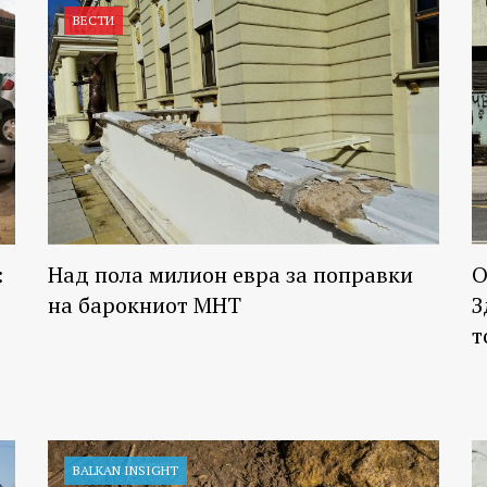
ВЕСТИ
:
Над пола милион евра за поправки
О
на барокниот МНТ
З
т
BALKAN INSIGHT