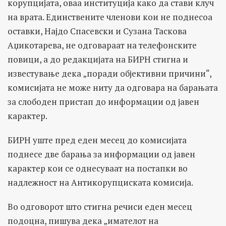
корупцијата, оваа институција како да стави клуч
на врата. Единствените членови кои не поднесоа
оставки, Најдо Спасевски и Сузана Таскова
Аџикотарева, не одговараат на телефонските
повици, а до редакцијата на БИРН стигна и
известување дека „поради објективни причини“,
комисијата не може ниту да одговара на барањата
за слободен пристап до информации од јавен
карактер.
БИРН уште пред еден месец до комисијата
поднесе две барања за информации од јавен
карактер кои се однесуваат на постапки во
надлежност на Антикорупциската комисија.
Во одговорот што стигна речиси еден месец
подоцна, пишува дека „имателот на