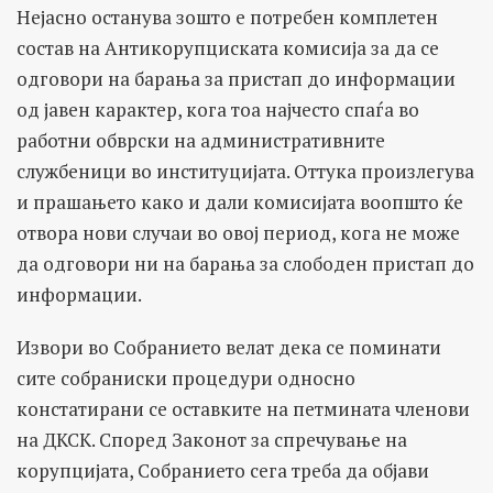
Нејасно останува зошто е потребен комплетен
состав на Антикорупциската комисија за да се
одговори на барања за пристап до информации
од јавен карактер, кога тоа најчесто спаѓа во
работни обврски на административните
службеници во институцијата. Оттука произлегува
и прашањето како и дали комисијата воопшто ќе
отвора нови случаи во овој период, кога не може
да одговори ни на барања за слободен пристап до
информации.
Извори во Собранието велат дека се поминати
сите собраниски процедури односно
констатирани се оставките на петмината членови
на ДКСК. Според Законот за спречување на
корупцијата, Собранието сега треба да објави