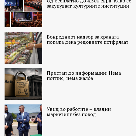
Од бесплатно до 4.500 евра: Како се
закупуваат културните институции
Вонредниот надзор за храната
покажа дека редовните потфрлаат
Пристап до информации: Нема
потпис, нема жалба
Увид во работите – владин
маркетинг без повод