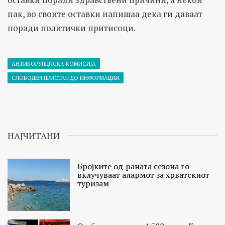
пак, во своите оставки напишаа дека ги даваат
поради политички притисоци.
АНТИКОРУПЦИСКА КОМИСИЈА
СЛОБОДЕН ПРИСТАП ДО ИНФОРМАЦИИ
НАЈЧИТАНИ
Бројките од раната сезона го
вклучуваат алармот за хрватскиот
туризам