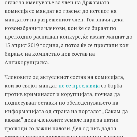
оглас за именување за член на Државната
комисија со мандат во траење до истекот на
мандатот на разрешениот член. Тоа значи дека
новоизбраните членови, кои ќе се бираат по
претходно распишан конкурс, ќе имаат мандат до
15 април 2019 година, а потоа ќе се пристапи кон
бирање на комплетно нов состав на
Антикорупциска.
Членовите од актуелниот состав на комисијата,
кои во својот мандат
не се прославија
со борба
против криминалот и корупцијата, почнаа да
поднесуваат оставки по обелоденувањето на
информацијата од страна на порталот „Сакам да
кажам“ дека членовите земале пари за патни
трошоци со лажни налози. Дел од нив дадоа
оставки поради здравствени причини, а некои