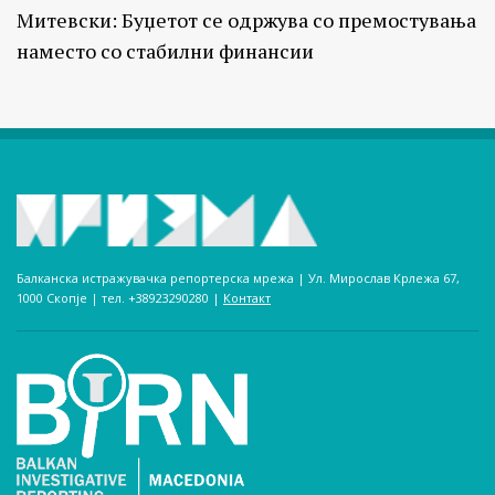
Митевски: Буџетот се одржува со премостувања
наместо со стабилни финансии
Балканска истражувачка репортерска мрежа | Ул. Мирослав Крлежа 67,
1000 Скопје | тел. +38923290280­ |
Контакт