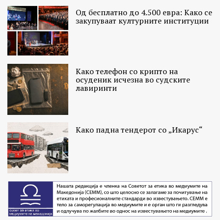
Од бесплатно до 4.500 евра: Како се
закупуваат културните институции
Како телефон со крипто на
осуденик исчезна во судските
лавиринти
Како падна тендерот со „Икарус“