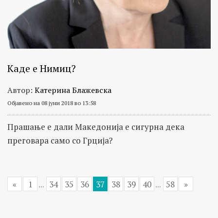
Каде е Нимиц?
Автор:
Катерина Блажевска
Објавено на 08 јуни 2018 во 13:58
Прашање е дали Македонија е сигурна дека
преговара само со Грција?
«
1
...
34
35
36
37
38
39
40
...
58
»