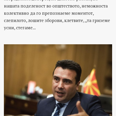
нашата поделеност во општеството, неможноста
колективно да го препознаеме моментот,
слепилото, лошите зборови, клетвите, „та гриземе
усни, стегаме...