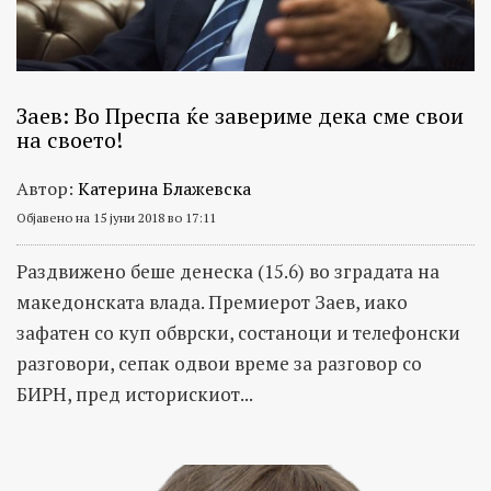
Заев: Во Преспа ќе завериме дека сме свои
на своето!
Автор:
Катерина Блажевска
Објавено на 15 јуни 2018 во 17:11
Раздвижено беше денеска (15.6) во зградата на
македонската влада. Премиерот Заев, иако
зафатен со куп обврски, состаноци и телефонски
разговори, сепак одвои време за разговор со
БИРН, пред историскиот...