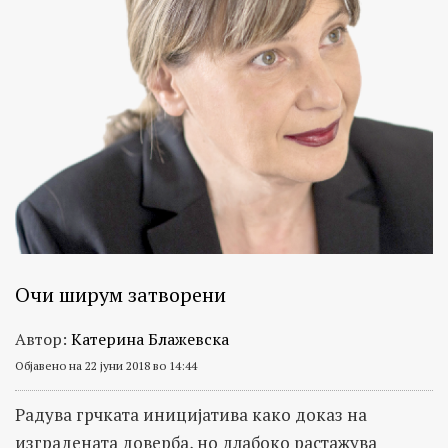
Очи ширум затворени
Автор:
Катерина Блажевска
Објавено на 22 јуни 2018 во 14:44
Радува грчката иницијатива како доказ на
изградената доверба, но длабоко растажува