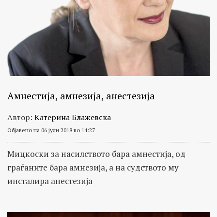
Амнестија, амнезија, анестезија
Автор:
Катерина Блажевска
Објавено на 06 јули 2018 во 14:27
Мицкоски за насилството бара амнестија, од
граѓаните бара амнезија, а на судството му
инсталира анестезија