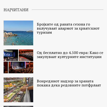
НАЈЧИТАНИ
Бројките од раната сезона го
вклучуваат алармот за хрватскиот
туризам
Од бесплатно до 4.500 евра: Како се
закупуваат културните институции
Вонредниот надзор за храната
покажа дека редовните потфрлаат