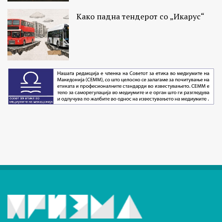
Како падна тендерот со „Икарус“