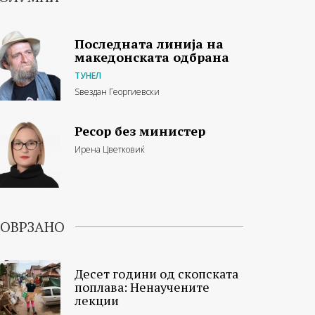
Последната линија на
македонската одбрана
ТУНЕЛ
Ѕвездан Георгиевски
Ресор без министер
Ирена Цветковиќ
ОВРЗАНО
Десет години од скопската
поплава: Ненаучените
лекции