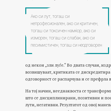
Ако си лут, тогаш си
непрофесионален, ако си критичен,
тогаш си токсичен намќор, ако си
изморен, тогаш си слабак, ако си
песимистичен, тогаш си неодговорен
од некои „зли луѓе.“ Во двата случаи, из
возвишуваат, критиката се дискредитира
одговорност се распарчува и се префрла 
На тој начин, нееднаквоста се трансформ
што се дисциплинирани, позитивни и пос
лути, негативни. Резултатот од овој мане