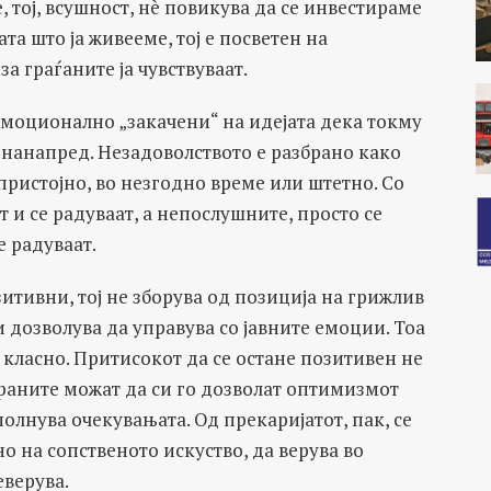
 тој, всушност, нè повикува да се инвестираме
ата што ја живееме, тој е посветен на
а граѓаните ја чувствуваат.
 емоционално „закачени“ на идејата дека токму
ат нанапред. Незадоволството е разбрано како
пристојно, во незгодно време или штетно. Со
 и се радуваат, а непослушните, просто се
е радуваат.
итивни, тој не зборува од позиција на грижлив
и дозволува да управува со јавните емоции. Тоа
 класно. Притисокот да се остане позитивен не
аните можат да си го дозволат оптимизмот
полнува очекувањата. Од прекаријатот, пак, се
 на сопственото искуство, да верува во
еверува.