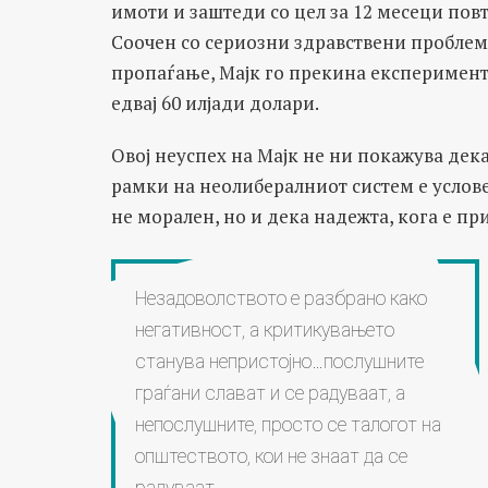
имоти и заштеди со цел за 12 месеци пов
Соочен со сериозни здравствени проблем
пропаѓање, Мајк го прекина експерименто
едвај 60 илјади долари.
Овој неуспех на Мајк не ни покажува дека
рамки на неолибералниот систем е условен
не морален, но и дека надежта, кога е пр
Незадоволството е разбрано како
негативност, а критикувањето
станува непристојно…послушните
граѓани слават и се радуваат, а
непослушните, просто се талогот на
општеството, кои не знаат да се
радуваат