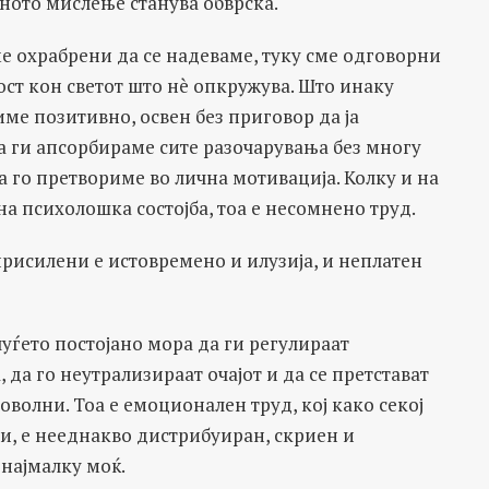
ното мислење станува обврска.
ме охрабрени да се надеваме, туку сме одговорни
ст кон светот што нè опкружува. Што инаку
име позитивно, освен без приговор да ја
а ги апсорбираме сите разочарувања без многу
 го претвориме во лична мотивација. Колку и на
на психолошка состојба, тоа е несомнено труд.
исилени е истовремено и илузија, и неплатен
уѓето постојано мора да ги регулираат
 да го неутрализираат очајот и да се претстават
оволни. Тоа е емоционален труд, кој како секој
и, е нееднакво дистрибуиран, скриен и
 најмалку моќ.