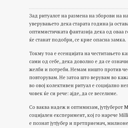
Зад ритуалот на размена на зборови на н
уверувањето дека старата година ја остав
оптимистичката фантазија дека од оваа г
ќе станат подобри, се крие опасна замка.
Токму тоа е есенцијата на честитањето ка
сами од себе, дека доволно е да се означи
желби и потреби. Немам ништо против чес
повторувам. Не затоа што верувам во кажа
во овој колективен ритуал е социјално не
човек ќе си рече: ајде, да се веселиме.
Со ваква надеж и оптимизам, јутјуберот
М
социјален експеримент, кој го нарече Mill
е познат јутјубер и претприемач, милионе