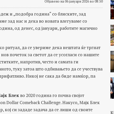
Објавено на 06 јануари 2026 во 08:50
адеж и „подобра година“ со блиските, зад
аме зад нас и дека во новата влегуваме со
одина, од денес, од јануари, работите магично
ко ритуал, да се увериме дека нештата ќе тргнат
 нов почеток за светот да се усогласи со нашите
титките, напротив, често и самата ги
ното, туку затоа што одбивањето да се учествува
прифатливо. Никој не сака да биде намќор, па
ајк Блек
во 2020 година го почна својот
ion Dollar Comeback Challenge. Накусо, Мајк Блек
р, кој си зададе задача да се лиши од своите
К