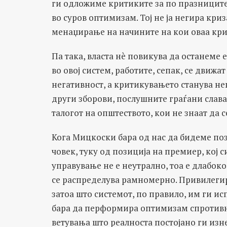
ги одложиме критиките за по празниците,
во суров оптимизам. Тој не ја негира криз
менаџирање на начините на кои оваа криз
Па така, власта нè повикува да останеме
во овој систем, работите, сепак, се движ
негативност, а критикувањето станува не
други зборови, послушните граѓани слават
талогот на општеството, кои не знаат да с
Кога Мицкоски бара од нас да бидеме поз
човек, туку од позиција на премиер, кој с
управување не е неутрално, тоа е длабоко
се распределува рамномерно. Привилегир
затоа што системот, по правило, им ги ис
бара да перформира оптимизам спротивно
ветувања што реалноста постојано ги изн