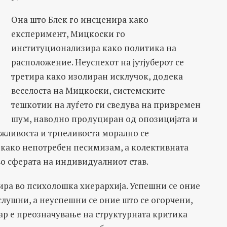
Она што Блек го инсценира како
експеримент, Мицкоски го
институционализира како политика на
расположение. Неуспехот на јутјуберот се
третира како изолиран исклучок, додека
веселоста на Мицкоски, системските
тешкотии на луѓето ги сведува на привремен
шум, наводно продуциран од опозицијата и
држливоста и трпеливоста морално се
 како непотребен песимизам, а колективната
во сферата на индивидуалниот став.
ира во психолошка хиерархија. Успешни се оние
лушни, а неуспешни се оние што се огорчени,
вар е преозначување на структурната критика