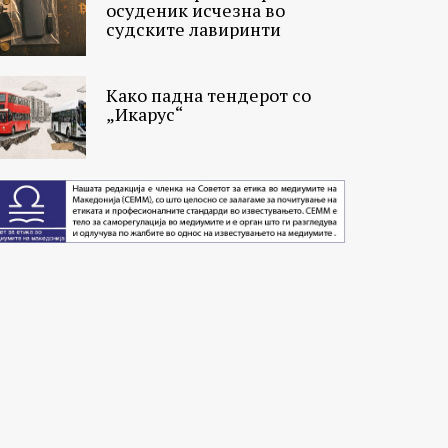
осуденик исчезна во
судските лавиринти
Како падна тендерот со
„Икарус“