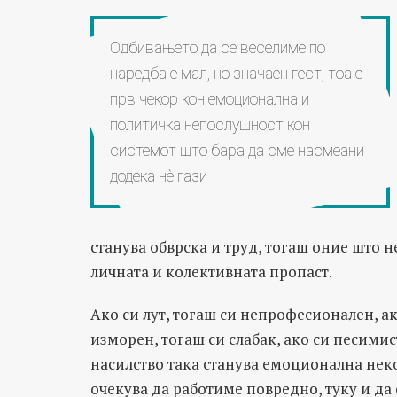
Oдбивањето да се веселиме по
наредба е мал, но значаен гест, тоа е
прв чекор кон емоционална и
политичка непослушност кон
системот што бара да сме насмеани
додека нè гази
станува обврска и труд, тогаш оние што н
личната и колективната пропаст.
Ако си лут, тогаш си непрофесионален, ак
изморен, тогаш си слабак, ако си песими
насилство така станува емоционална неко
очекува да работиме повредно, туку и да 