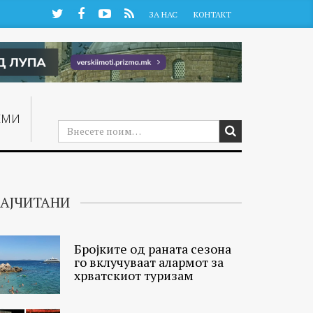
Twitter
Facebook
YouTube
RSS
ЗА НАС
КОНТАКТ
ЕМИ
АЈЧИТАНИ
Бројките од раната сезона
го вклучуваат алармот за
хрватскиот туризам