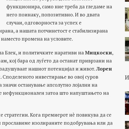
функционира, само ние треба да гледаме на
него поинаку, попозитивно. И во двата
случаи, одговорноста за успех е
рана, а нашата потчинетост е стабилизирана
наместо промена на условите.
на Блек, и политичките наративи на
Мицкоски
,
м, кој бара од луѓето да останат приврзани на
о задушуваат нашиот потенцијал и живот.
Лорен
м. Споделеното инвестирање во овој суров
а значи останување апсолутно лојални на
ј е нефункционален затоа што напуштањето на
 стратегии. Кога премиерот нè повикува да се
и прославиме изолираните подобрувања или да