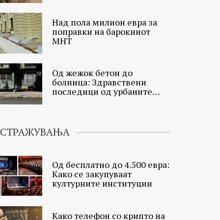
Над пола милион евра за
поправки на барокниот
МНТ
Од жежок бетон до
болница: Здравствени
последици од урбаните
топлински острови
ИСТРАЖУВАЊА
Од бесплатно до 4.500 евра:
Како се закупуваат
културните институции
Како телефон со крипто на