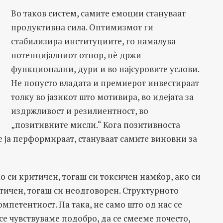
Во таков систем, самите емоции стануваат
продуктивна сила. Оптимизмот ги
стабилизира институциите, го намалува
потенцијалниот отпор, нè држи
функционални, дури и во најсуровите услови.
Не попусто владата и премиерот инвестираат
толку во јазикот што мотивира, во идејата за
издржливост и резилиентност, во
„позитивните мисли.“ Кога позитивноста
е ја перформираат, стануваат самите виновни за
о си критичен, тогаш си токсичен намќор, ако си
стичен, тогаш си неодговорен. Структурното
мпетентност. Па така, не само што од нас се
се чувствуваме подобро, да се смееме почесто,