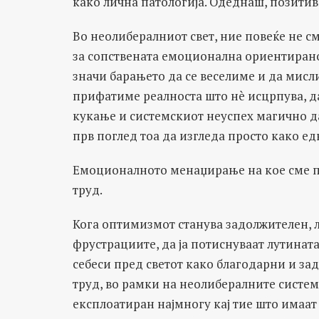
како лична патологија. Одеднаш, позитив
Во неолибералниот свет, ние повеќе не с
за сопствената емоционална ориентирано
значи барањето да се веселиме и да мисл
прифатиме реалноста што нè исцрпува, д
кукање и системскиот неуспех магично да
прв поглед тоа да изгледа просто како ед
Емоционалното менаџирање на кое сме пр
труд.
Кога оптимизмот станува задолжителен, л
фрустрациите, да ја потиснуваат лутината,
себеси пред светот како благодарни и зад
труд, во рамки на неолибералните систем
експлоатиран најмногу кај тие што имаат