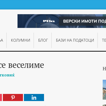
ЊA
КОЛУМНИ
БЛОГ
БАЗИ НА ПОДАТОЦИ
Т
 се веселиме
Н
тковиќ