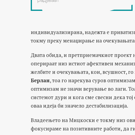
индивидуализирана, надежта е приватизи
токму преку менаџирање на очекувањата 
Двата обида, и претприемачкиот проект 
оперираат низ истиот афективен механиза
желбите и очекувањата, кои, всушност, г
Берлан
, тоа го нарекува суров оптимиза
оптимизам не значи верување во лаги. То
системот дури и кога сме свесни дека то
оваа идеја би значело дестабилизација.
Владеењето на Мицкоски е токму низ овие
фокусираме на позитивните работи, да г