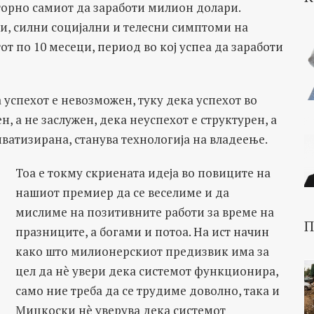
торно самиот да заработи милион долари.
и, силни социјални и телесни симптоми на
т по 10 месеци, период во кој успеа да заработи
 успехот е невозможен, туку дека успехот во
, а не заслужен, дека неуспехот е структурен, а
иватизирана, станува технологија на владеење.
Тоа е токму скриената идеја во повиците на
нашиот премиер да се веселиме и да
мислиме на позитивните работи за време на
П
празниците, а богами и потоа. На ист начин
како што милионерскиот предизвик има за
цел да нè увери дека системот функционира,
само ние треба да се трудиме доволно, така и
Мицкоски нè уверува дека системот