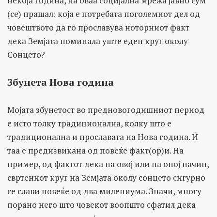
некоја година, на оваа социјална мрежа јавно сум
(се) прашал: која е потребата поголемиот дел од
човештвото да го прославува ноторниот факт
дека Земјата поминала уште еден круг околу
Сонцето?
Збунета Нова година
Мојата збунетост во предновогодишниот период
е исто толку традиционална, колку што е
традиционална и прославата на Нова година. И
таа е предизвикана од повеќе факт(ор)и. На
пример, од фактот дека на овој или на оној начин,
свртениот круг на Земјата околу сонцето сигурно
се слави повеќе од два милениума. Значи, многу
порано него што човекот воопшто сфатил дека