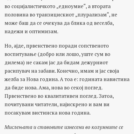
во социјалистичкото „едноумие“, а втората
половина во транзицискиот „плурализам“, не
може баш да се очекува да блика од веселба,
надежи и оптимизам.
Но, ајде, првенствено поради сопственото
воспитување (добро или лошо, уште сум во
дилема) не сакам јас да бидам дежурниот
расипувач на забави. Конечно, имам и јас своја
желба за Нова година. А тоа е: годината навистина
да биде нова. Ама, нова во секој поглед.
Првенствено во квалитативен поглед. Затоа,
почитувани читатели, најискрено и вам ви
посакувам вистинска нова година.
Мислењата и ставовите изнесени во колумните се