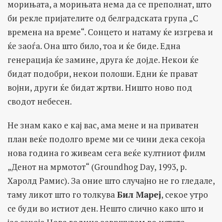
морињата, а морињата нема да се преполнат, што
би рекле пријателите од белградската група „С
времена на време“. Сонцето и натаму ќе изгрева и
ќе заоѓа. Она што било, тоа и ќе биде. Една
генерација ќе замине, друга ќе дојде. Некои ќе
бидат подобри, некои полоши. Едни ќе прават
војни, други ќе бидат жртви. Ништо ново под
сводот небесен.
Не знам како е кај вас, ама мене и на приватен
план веќе подолго време ми се чини дека секоја
нова година го живеам сега веќе култниот филм
„Денот на мрмотот“ (Groundhog Day, 1993, р.
Харолд Рамис). За оние што случајно не го гледале,
таму ликот што го толкува
Бил Мареј
, секое утро
се буди во истиот ден. Нешто слично како што и