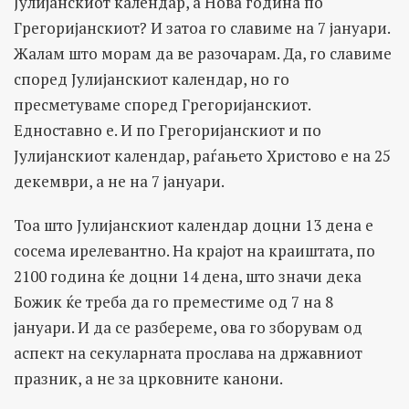
Јулијанскиот календар, а Нова година по
Грегоријанскиот? И затоа го славиме на 7 јануари.
Жалам што морам да ве разочарам. Да, го славиме
според Јулијанскиот календар, но го
пресметуваме според Грегоријанскиот.
Едноставно е. И по Грегоријанскиот и по
Јулијанскиот календар, раѓањето Христово е на 25
декември, а не на 7 јануари.
Тоа што Јулијанскиот календар доцни 13 дена е
сосема ирелевантно. На крајот на краиштата, по
2100 година ќе доцни 14 дена, што значи дека
Божик ќе треба да го преместиме од 7 на 8
јануари. И да се разбереме, ова го зборувам од
аспект на секуларната прослава на државниот
празник, а не за црковните канони.