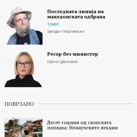
Последната линија на
македонската одбрана
ТУНЕЛ
Ѕвездан Георгиевски
Ресор без министер
Ирена Цветковиќ
ПОВРЗАНО
Десет години од скопската
поплава: Ненаучените лекции