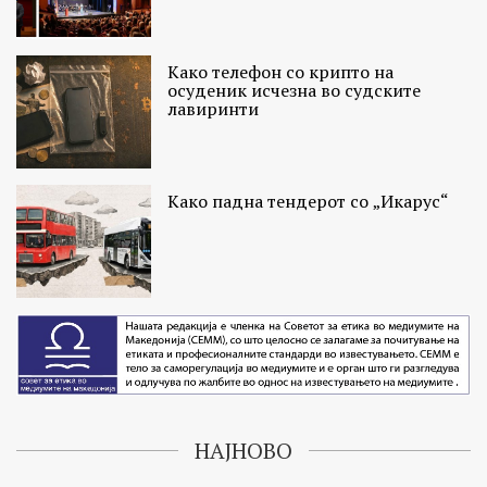
Како телефон со крипто на
осуденик исчезна во судските
лавиринти
Како падна тендерот со „Икарус“
НАЈНОВО