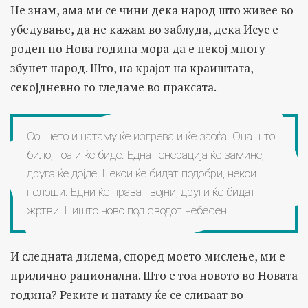
Не знам, ама ми се чини дека народ што живее во
убедување, да не кажам во заблуда, дека Исус е
роден по Нова година мора да е некој многу
збунет народ. Што, на крајот на краиштата,
секојдневно го гледаме во праксата.
Сонцето и натаму ќе изгрева и ќе заоѓа. Она што
било, тоа и ќе биде. Една генерација ќе замине,
друга ќе дојде. Некои ќе бидат подобри, некои
полоши. Едни ќе прават војни, други ќе бидат
жртви. Ништо ново под сводот небесен
И следната дилема, според моето мислење, ми е
прилично рационална. Што е тоа новото во Новата
година? Реките и натаму ќе се сливаат во