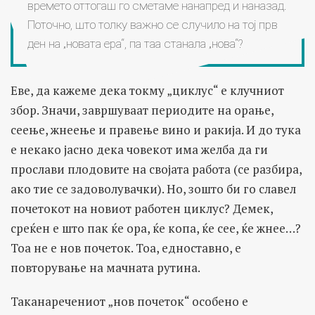
времето оттогаш го сметаме нанапред и наназад.
Поточно, што толку важно се случило на тој прв
ден на „новата ера“, па таа станала „нова“?
Еве, да кажеме дека токму „циклус“ е клучниот
збор. Значи, завршуваат периодите на орање,
сеење, жнеење и правење вино и ракија. И до тука
е некако јасно дека човекот има желба да ги
прослави плодовите на својата работа (се разбира,
ако тие се задоволувачки). Но, зошто би го славел
почетокот на новиот работен циклус? Демек,
среќен е што пак ќе ора, ќе копа, ќе сее, ќе жнее…?
Тоа не е нов почеток. Тоа, едноставно, е
повторување на мачната рутина.
Таканаречениот „нов почеток“ особено е