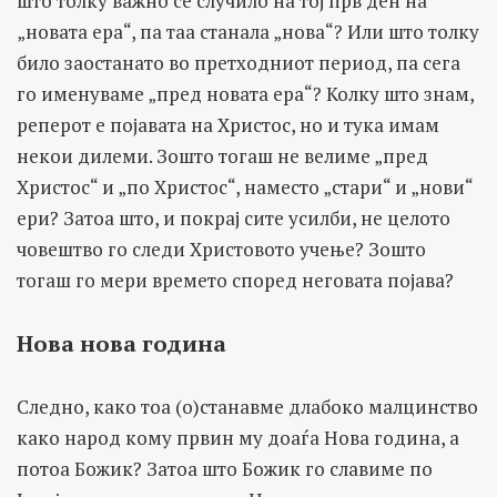
што толку важно се случило на тој прв ден на
„новата ера“, па таа станала „нова“? Или што толку
било заостанато во претходниот период, па сега
го именуваме „пред новата ера“? Колку што знам,
реперот е појавата на Христос, но и тука имам
некои дилеми. Зошто тогаш не велиме „пред
Христос“ и „по Христос“, наместо „стари“ и „нови“
ери? Затоа што, и покрај сите усилби, не целото
човештво го следи Христовото учење? Зошто
тогаш го мери времето според неговата појава?
Нова нова година
Следно, како тоа (о)станавме длабоко малцинство
како народ кому првин му доаѓа Нова година, а
потоа Божик? Затоа што Божик го славиме по