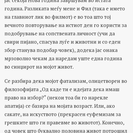
јас секоја Нова година завршувам во истата
година. Разликата меѓу мене и Фил (така е името
на главниот лик во филмот) е во тоа што тој
вечното повторување на истиот ден го користи за
подобрување на сопствената личност (учи да
свири пијано, спасува луѓе и животни и со еден
збор станува подобар човек), додека јас онака
мрзоволно чекам да наредам уште една година
во синџирот на мојот живот.
Се разбира дека мојот фатализам, олицетворен во
филозофијата „Од каде ти е идејата дека имаш
право на избор?“ (некои тоа би го нарекле
апатија) се базира на мојата возраст. Или, ако
сакате, на искуството (прекрасен еуфемизам за
грешките што ги правевме во животот). Конечно,
од човек што буквално половина живот потрошил