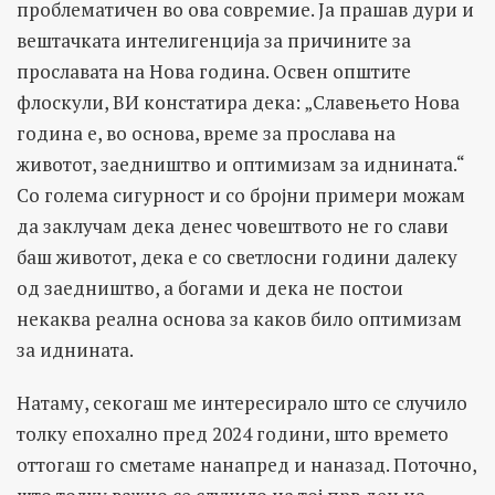
проблематичен во ова совремие. Ја прашав дури и
вештачката интелигенција за причините за
прославата на Нова година. Освен општите
флоскули, ВИ констатира дека: „Славењето Нова
година е, во основа, време за прослава на
животот, заедништво и оптимизам за иднината.“
Со голема сигурност и со бројни примери можам
да заклучам дека денес човештвото не го слави
баш животот, дека е со светлосни години далеку
од заедништво, а богами и дека не постои
некаква реална основа за каков било оптимизам
за иднината.
Натаму, секогаш ме интересирало што се случило
толку епохално пред 2024 години, што времето
оттогаш го сметаме нанапред и наназад. Поточно,