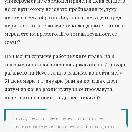
универзумот не е земјоцентричен и дека сонцето
не се врти околу неговото пребивалиште, туку
дека е сосема обратно. Всушност, некаде и пред
периодот кога се воведени календарите, односно
мерењето на времето. Што тогаш, всушност, се
слави?
На 1 мај ги славиме работничките права, на 8
септември независноста на државата, на 7 јануари
раѓањето на Исус…, а што славиме во ноќта меѓу
31 декември и 1 јануари (или на кој и да е друг
датум на кој во разни култури се прославува
почетокот на новиот годишен циклус)?
Натаму, секогаш ме интересирало што се
случило толку епохално пред 2024 години, што