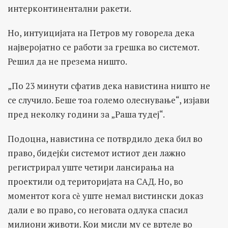
интерконтинентални ракети.
Но, интуицијата на Петров му говорела дека
најверојатно се работи за грешка во системот.
Решил да не презема ништо.
„По 23 минути сфатив дека навистина ништо не
се случило. Беше тоа големо олеснување“, изјави
пред неколку години за „Раша тудеј“.
Подоцна, навистина се потврдило дека бил во
право, бидејќи системот истиот ден лажно
регистрирал уште четири лансирања на
проектили од територијата на САД. Но, во
моментот кога сѐ уште немал вистински доказ
дали е во право, со неговата одлука спасил
милиони животи. Кои мисли му се вртеле во