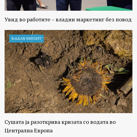
Увид во работите – владин маркетинг без повод
BALKAN INSIGHT
Сушата ја разоткрива кризата со водата во
Централна Европа