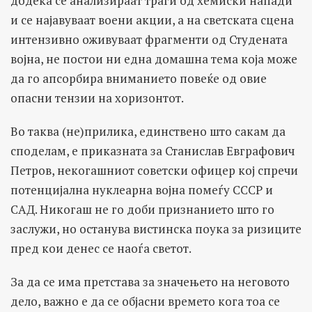
додека се анализираат траги од хемиски напади
и се најавуваат воени акции, а на светската сцена
интензивно оживуваат фрагменти од Студената
војна, не постои ни една домашна тема која може
да го апсорбира вниманието повеќе од овие
опасни тензии на хоризонтот.
Во таква (не)прилика, единствено што сакам да
споделам, е приказната за Станислав Евграфович
Петров, некогашниот советски офицер кој спречи
потенцијална нуклеарна војна помеѓу СССР и
САД. Никогаш не го доби признанието што го
заслужи, но останува вистинска поука за ризиците
пред кои денес се наоѓа светот.
За да се има претстава за значењето на неговото
дело, важно е да се објасни времето кога тоа се