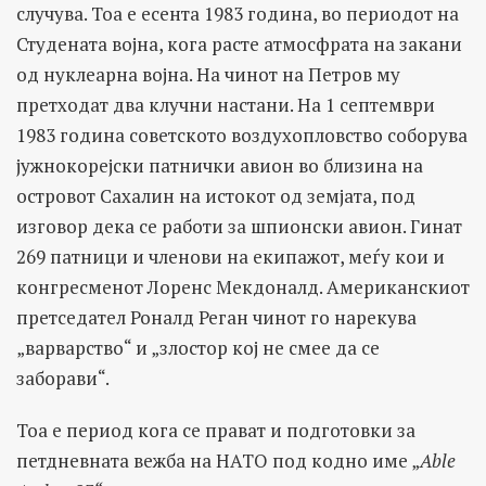
случува. Тоа е есента 1983 година, во периодот на
Студената војна, кога расте атмосфрата на закани
од нуклеарна војна. На чинот на Петров му
претходат два клучни настани. На 1 септември
1983 година советското воздухопловство соборува
јужнокорејски патнички авион во близина на
островот Сахалин на истокот од земјата, под
изговор дека се работи за шпионски авион. Гинат
269 патници и членови на екипажот, меѓу кои и
конгресменот Лоренс Мекдоналд. Американскиот
претседател Роналд Реган чинот го нарекува
„варварство“ и „злостор кој не смее да се
заборави“.
Тоа е период кога се прават и подготовки за
петдневната вежба на НАТО под кодно име „
Able