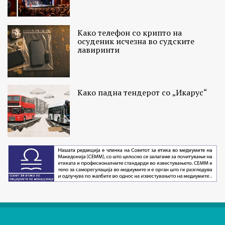
Како телефон со крипто на
осуденик исчезна во судските
лавиринти
Како падна тендерот со „Икарус“