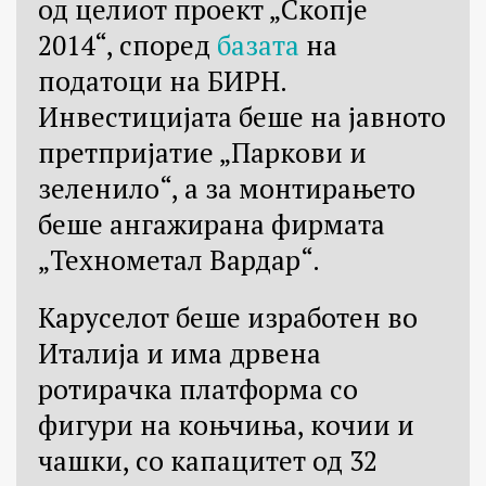
од целиот проект „Скопје
2014“, според
базата
на
податоци на БИРН.
Инвестицијата беше на јавното
претпријатие „Паркови и
зеленило“, а за монтирањето
беше ангажирана фирмата
„Технометал Вардар“.
Каруселот беше изработен во
Италија и има дрвена
ротирачка платформа со
фигури на коњчиња, кочии и
чашки, со капацитет од 32