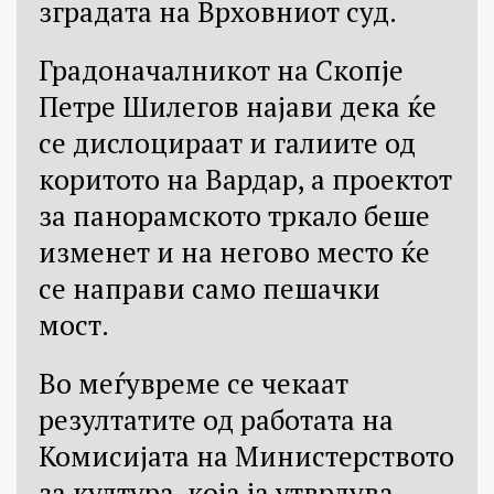
зградата на Врховниот суд.
Градоначалникот на Скопје
Петре Шилегов најави дека ќе
се дислоцираат и галиите од
коритото на Вардар, а проектот
за панорамското тркало беше
изменет и на негово место ќе
се направи само пешачки
мост.
Во меѓувреме се чекаат
резултатите од работата на
Комисијата на Министерството
за култура, која ја утврдува