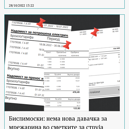
28/10/2022 13:22
Бислимоски: нема нова давачка за
мрежарина во сметките за струја