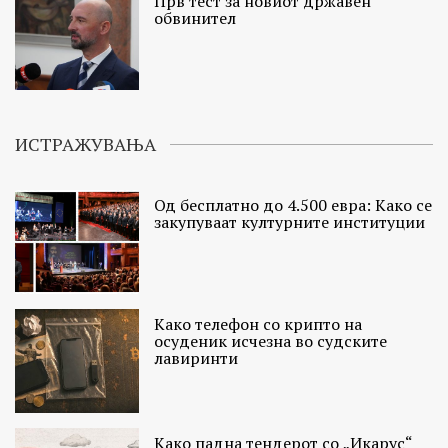
Прв тест за новиот државен
обвинител
ИСТРАЖУВАЊА
Од бесплатно до 4.500 евра: Како се
закупуваат културните институции
Како телефон со крипто на
осуденик исчезна во судските
лавиринти
Како падна тендерот со „Икарус“