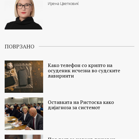
Ирена Цветковиќ
ПОВРЗАНО
Како телефон со крипто на
осуденик исчезна во судските
лавиринти
Остaвката на Ристоска како
дијагноза за системот