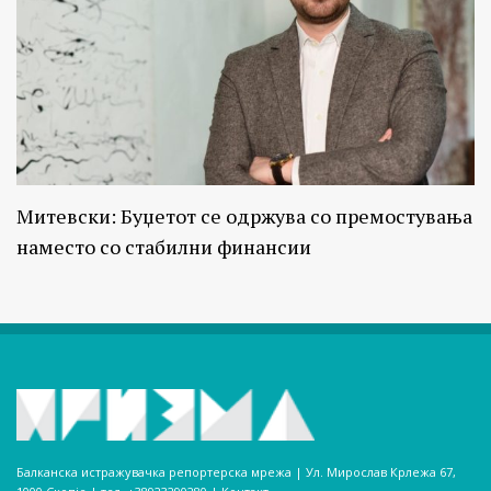
Митевски: Буџетот се одржува со премостувања
наместо со стабилни финансии
Балканска истражувачка репортерска мрежа | Ул. Мирослав Крлежа 67,