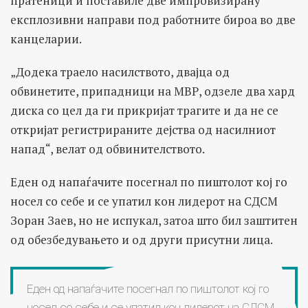
пратеници и поставиле две импровизирану
експлозивни направи под работните бироа во две
канцеларии.
„Додека траело насилството, двајца од
обвинетите, припадници на МВР, одзеле два хард
диска со цел да ги прикријат трагите и да не се
откријат регистрираните дејства од насилниот
напад“, велат од обвинителството.
Еден од напаѓачите посегнал по пиштолот кој го
носел со себе и се упатил кон лидерот на СДСМ
Зоран Заев, но не испукал, затоа што бил заштитен
од обезбедувањето и од други присутни лица.
Еден од напаѓачите посегнал по пиштолот кој го
носел со себе и се упатил кон лидерот на СДСМ