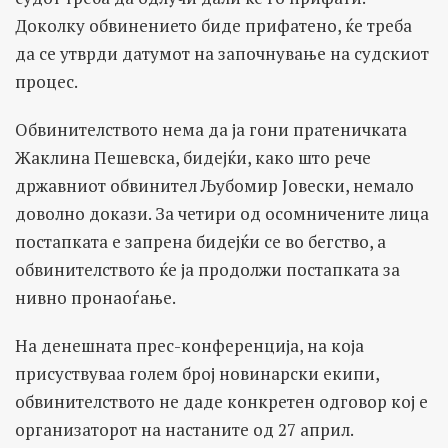
Доколку обвинението биде прифатено, ќе треба
да се утврди датумот на започнување на судскиот
процес.
Обвинителството нема да ја гони пратеничката
Жаклина Пешевска, бидејќи, како што рече
државниот обвинител Љубомир Јовески, немало
доволно докази. За четири од осомничените лица
постапката е запрена бидејќи се во бегство, а
обвинителството ќе ја продолжи постапката за
нивно пронаоѓање.
На денешната прес-конференција, на која
присуствуваа голем број новинарски екипи,
обвинителството не даде конкретен одговор кој е
организаторот на настаните од 27 април.