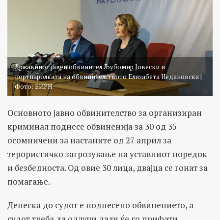
Државниот јавен обвинител Љубомир Јовески и
портпаролката на обвинителството Елизабета Недановска |
Фото: БИРН
Основното јавно обвинителство за организиран
криминал поднесе обвиненија за 30 од 35
осомничени за настаните од 27 април за
терористичко загрозување на уставниот поредок
и безбедноста. Од овие 30 лица, двајца се гонат за
помагање.
Денеска до судот е поднесено обвинението, а
судот треба да одлучи дали ќе го прифати.