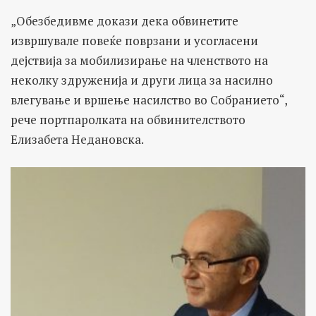
„Обезбедивме докази дека обвинетите
извршувале повеќе поврзани и усогласени
дејствија за мобилизирање на членството на
неколку здруженија и други лица за насилно
влегување и вршење насилство во Собранието“,
рече портпаролката на обвинителството
Елизабета Недановска.