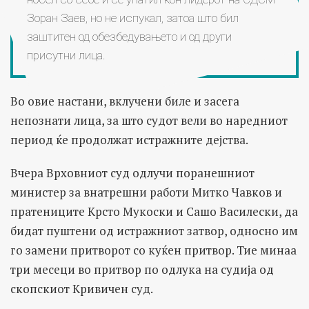
Зоран Заев, но не испукал, затоа што бил
заштитен од обезбедувањето и од други
присутни лица.
Во овие настани, вклучени биле и засега
непознати лица, за што судот вели во наредниот
период ќе продолжат истражните дејства.
Вчера Врховниот суд одлучи поранешниот
министер за внатрешни работи Митко Чавков и
пратениците Крсто Мукоски и Сашо Василески, да
бидат пуштени од истражниот затвор, односно им
го замени притворот со куќен притвор. Тие минаа
три месеци во притвор по одлука на судија од
скопскиот Кривичен суд.