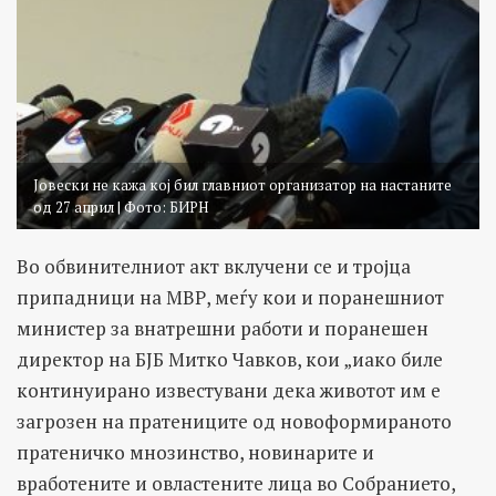
Јовески не кажа кој бил главниот организатор на настаните
од 27 април | Фото: БИРН
Во обвинителниот акт вклучени се и тројца
припадници на МВР, меѓу кои и поранешниот
министер за внатрешни работи и поранешен
директор на БЈБ Митко Чавков, кои „иако биле
континуирано известувани дека животот им е
загрозен на пратениците од новоформираното
пратеничко мнозинство, новинарите и
вработените и овластените лица во Собранието,