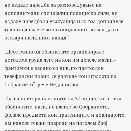
не издале наредби за распоредување на
дополнителни специјални полициски сили, не
издале наредба за евакуација и со тоа допринеле
толпата да влезе во законодавниот дом и да го
оствари насилниот напад“.
„Десетмина од обвинетите организирале
поголема група луѓе на кои им делеле маски –
фантомки и заедно со нив, по претходен
телефонски повик, се упатиле кон зградата на
Собранието“, рече Недановска.
Таа ги повтори настаните од 27 април, кога, сега
обвинетите, насилно влегле во Собранието,
фрлале предмети кон пратениците и новинарите,
им нанеле тешки повреди на поголем број