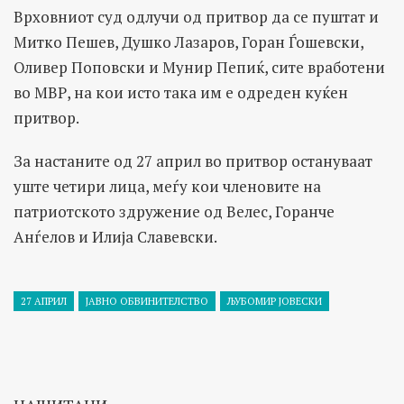
Врховниот суд одлучи од притвор да се пуштат и
Митко Пешев, Душко Лазаров, Горан Ѓошевски,
Оливер Поповски и Мунир Пепиќ, сите вработени
во МВР, на кои исто така им е одреден куќен
притвор.
За настаните од 27 април во притвор остануваат
уште четири лица, меѓу кои членовите на
патриотското здружение од Велес, Горанче
Анѓелов и Илија Славевски.
27 АПРИЛ
ЈАВНО ОБВИНИТЕЛСТВО
ЉУБОМИР ЈОВЕСКИ