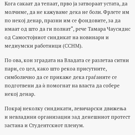
Кога сакаат да тепаат, прво ја затвораат устата, да
молчиме, да не кажуваме дека не боли. Фрлете им
по некој денар, празни им се фондовите, за да
имаат од што да ги полнат“, рече Тамара Чаусидис
од Самостојниот синдикат на новинари и
медиумски работници (ССНМ).
По ова, кон зградата на Владата се разлетаа ситни
пари, со цел, како што рекоа присутните,
симболично да се прикаже дека граѓаните се
подготвени да ѝ помогнат на власта да собере
некој денар.
Покрај неколку синдикати, левичарски движења
и невладини организации зад денешниот протест
застана и Студентскиот пленум.