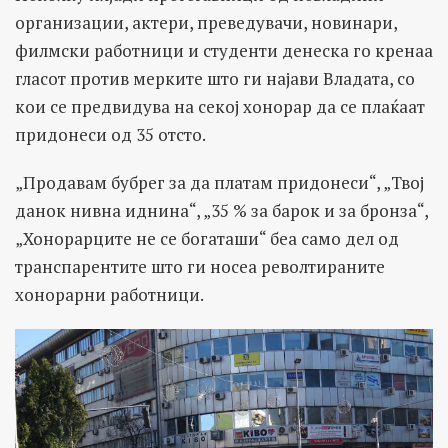
организации, актери, преведувачи, новинари,
филмски работници и студенти денеска го кренаа
гласот против мерките што ги најави Владата, со
кои се предвидува на секој хонорар да се плаќаат
придонеси од 35 отсто.
„Продавам бубрег за да платам придонеси“, „Твој
данок нивна иднина“, „35 % за барок и за бронза“,
„Хонорарците не се богаташи“ беа само дел од
транспарентите што ги носеа револтираните
хонорарни работници.