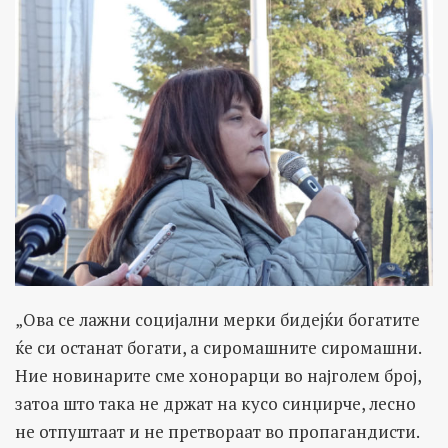
„Ова се лажни социјални мерки бидејќи богатите
ќе си останат богати, а сиромашните сиромашни.
Ние новинарите сме хонорарци во најголем број,
затоа што така не држат на кусо синџирче, лесно
не отпуштаат и не претвораат во пропагандисти.