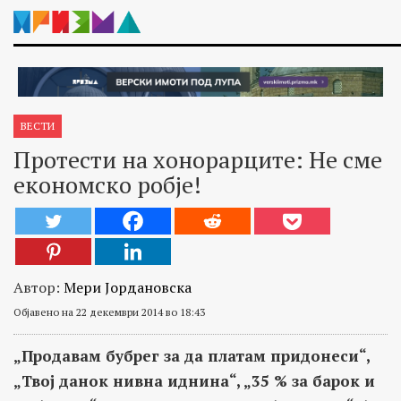
ВЕСТИ
Протести на хонорарците: Не сме
економско робје!
Автор:
Мери Јордановска
Објавено на 22 декември 2014 во 18:43
„Продавам бубрег за да платам придонеси“,
„Твој данок нивна иднина“, „35 % за барок и