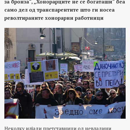
за бронза“, „Хонорарците не се богаташи“ беа
само дел од транспарентите што ги носеа
револтираните хонорарни работници
Неколку илјади претставници од невладини