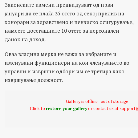
Законските измени предвидуваат од први
јануари да се плаќа 35 отсто од секој прилив на
хонорари за здравствено и пензиско осигурување,
наместо досегашните 10 отсто за персонален
данок на доход.
Оваа владина мерка не важи за избраните и
именувани функционери на кои членувањето во
управни и извршни одбори им се третира како
извршување должност.
Gallery is offline - out of storage
Click to
restore your gallery
or contact us at suppor