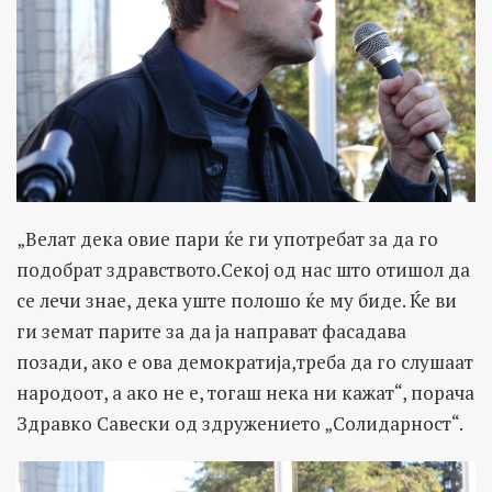
„Велат дека овие пари ќе ги употребат за да го
подобрат здравството.Секој од нас што отишол да
се лечи знае, дека уште полошо ќе му биде. Ќе ви
ги земат парите за да ја направат фасадава
позади, ако е ова демократија,треба да го слушаат
народоот, а ако не е, тогаш нека ни кажат“, порача
Здравко Савески од здружението „Солидарност“.