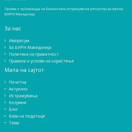
Призма е публикација на Балканската истражувачка репортерска мрежа
(БИРН) Македонија
За нас
Импресум
Зa БИРН Македонија
Политика на приватност
Правила и услови на користење
Мапа на сајтот
Почетна
Актуелно
Истражувањa
Колумни
Блог
Бази на податоци
Теми