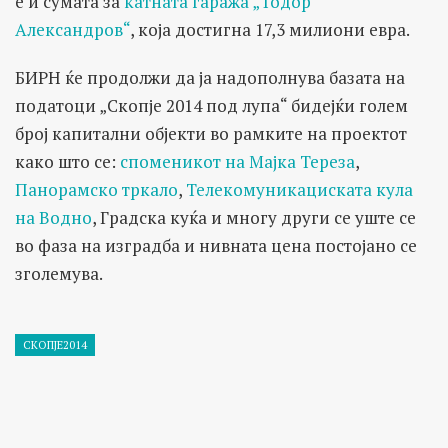
е и сумата за
катната гаража „Тодор
Александров“
, која достигна 17,3 милиони евра.
БИРН ќе продолжи да ја надополнува базата на
податоци „Скопје 2014 под лупа“ бидејќи голем
број капитални објекти во рамките на проектот
како што се:
споменикот на Мајка Тереза
,
Панорамско тркало
,
Телекомуникациската кула
на Водно
, Градска куќа и многу други се уште се
во фаза на изградба и нивната цена постојано се
зголемува.
СКОПЈЕ2014