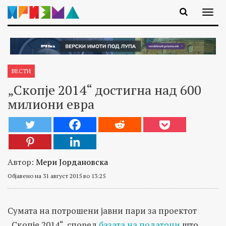
ВЕСТИ
„Скопје 2014“ достигна над 600
милиони евра
Автор:
Мери Јордановска
Објавено на 31 август 2015 во 13:25
Сумата на потрошени јавни пари за проектот
„Скопје 2014“, според
базата на податоци
што