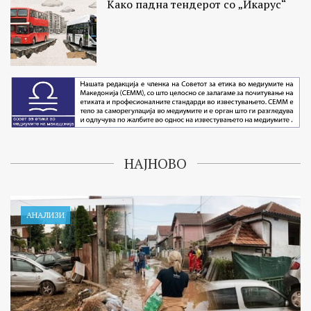
Како падна тендерот со „Икарус“
НАЈНОВО
АНАЛИЗИ