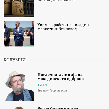
Увид во работите – владин
маркетинг без повод
КОЛУМНИ
Последната линија на
македонската одбрана
ТУНЕЛ
Ѕвездан Георгиевски
Ресор без министер