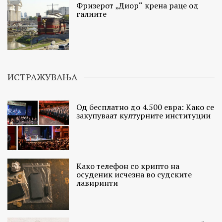
Фризерот „Диор“ крена раце од
галиите
ИСТРАЖУВАЊА
Од бесплатно до 4.500 евра: Како се
закупуваат културните институции
Како телефон со крипто на
осуденик исчезна во судските
лавиринти