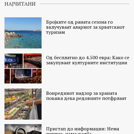
НАЈЧИТАНИ
Бројките од раната сезона го
вклучуваат алармот за хрватскиот
туризам
Од бесплатно до 4.500 евра: Како се
закупуваат културните институции
Вонредниот надзор за храната
покажа дека редовните потфрлаат
Пристап до информации: Нема
потпис, нема жалба