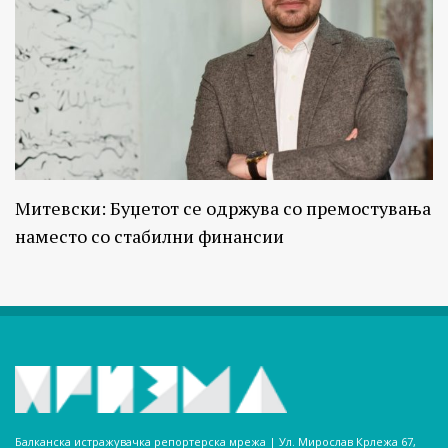
Митевски: Буџетот се одржува со премостувања
наместо со стабилни финансии
Балканска истражувачка репортерска мрежа | Ул. Мирослав Крлежа 67,