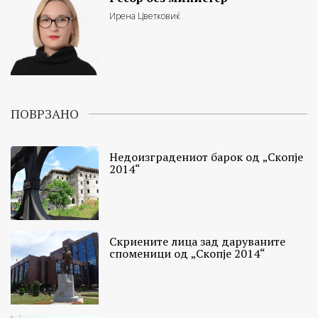
Ирена Цветковиќ
ПОВРЗАНО
Недоизградениот барок од „Скопје
2014“
Скриените лица зад даруваните
споменици од „Скопје 2014“