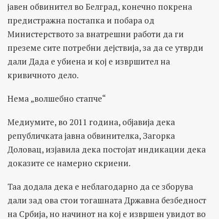
јавен обвинител во Белград, конечно покрена
предистражна постапка и побара од
Министерството за внатрешни работи да ги
преземе сите потребни дејствија, за да се утврди
дали Дада е убиена и кој е извршител на
кривичното дело.
Нема „волшебно стапче“
Медиумите, во 2011 година, објавија дека
републичката јавна обвинителка, Загорка
Доловац, изјавила дека постојат индикации дека
доказите се намерно скриени.
Таа додала дека е неблагодарно да се зборува
дали зад ова стои тогашната Државна безбедност
на Србија, но начинот на кој е извршен увидот во