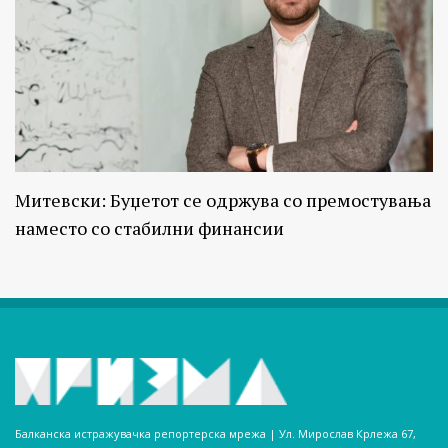
Митевски: Буџетот се одржува со премостувања
наместо со стабилни финансии
Балканска истражувачка репортерска мрежа | Ул. Мирослав Крлежа 67,