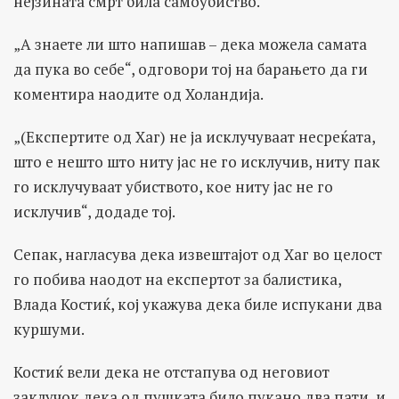
нејзината смрт била самоубиство.
„А знаете ли што напишав – дека можела самата
да пука во себе“, одговори тој на барањето да ги
коментира наодите од Холандија.
„(Експертите од Хаг) не ја исклучуваат несреќата,
што е нешто што ниту јас не го исклучив, ниту пак
го исклучуваат убиството, кое ниту јас не го
исклучив“, додаде тој.
Сепак, нагласува дека извештајот од Хаг во целост
го побива наодот на експертот за балистика,
Влада Костиќ, кој укажува дека биле испукани два
куршуми.
Костиќ вели дека не отстапува од неговиот
заклучок дека од пушката било пукано два пати, и