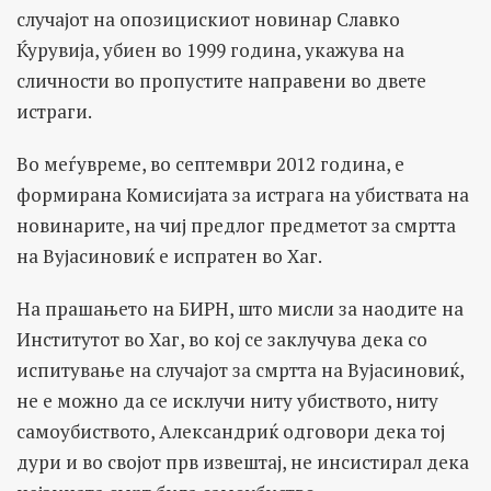
случајот на опозицискиот новинар Славко
Ќурувија, убиен во 1999 година, укажува на
сличности во пропустите направени во двете
истраги.
Во меѓувреме, во септември 2012 година, е
формирана Комисијата за истрага на убиствата на
новинарите, на чиј предлог предметот за смртта
на Вујасиновиќ е испратен во Хаг.
На прашањето на БИРН, што мисли за наодите на
Институтот во Хаг, во кој се заклучува дека со
испитување на случајот за смртта на Вујасиновиќ,
не е можно да се исклучи ниту убиството, ниту
самоубиството, Александриќ одговори дека тој
дури и во својот прв извештај, не инсистирал дека