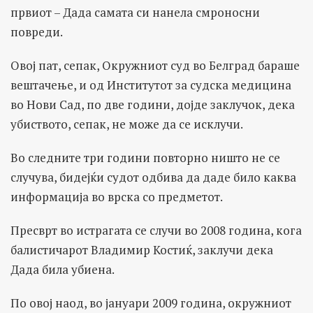
првиот – Дада самата си нанела смроносни
повреди.
Овој пат, сепак, Окружниот суд во Белград бараше
вештачење, и од Институтот за судска медицина
во Нови Сад, по две години, дојде заклучок, дека
убиството, сепак, не може да се исклучи.
Во следните три години повторно ништо не се
случува, бидејќи судот одбива да даде било каква
информација во врска со предметот.
Пресврт во истрагата се случи во 2008 година, кога
балистичарот Владимир Костиќ, заклучи дека
Дада била убиена.
По овој наод, во јануари 2009 година, окружниот