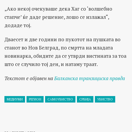
„Ако некој очекуваше дека Хаг со ‘волшебно
стапче’ ќе даде решение, лошо се излажал“,
додаде тој.
Дваесет и две години по пукотот на пушката во
станот во Нов Белград, по смртта на младата
новинарка, обидите да се утврди вистината за тоа
што се случило тој ден, и натаму траат.
Текстот е објавен на
Балканска транзициска правда
МЕДИУМИ
РЕГИОН
САМОУБИСТВО
СРБИЈА
УБИСТВО