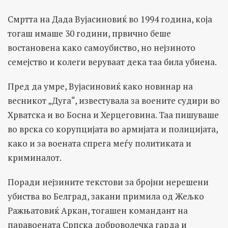
Смртта на Дада Вујасиновиќ во 1994 година, која
тогаш имаше 30 години, првично беше
востановена како самоубиство, но нејзиното
семејство и колеги веруваат дека таа била убиена.
Пред да умре, Вујасиновиќ како новинар на
весникот „Дуга“, известувала за воените судири во
Хрватска и во Босна и Херцеговина. Таа пишуваше
во врска со корупцијата во армијата и полицијата,
како и за воената спрега меѓу политиката и
криминалот.
Поради нејзините текстови за бројни нерешени
убиства во Белград, закани примила од Жељко
Ражњатовиќ Аркан, тогашен командант на
паравоената Српска доброволечка гарда и