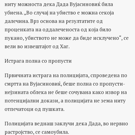
ниту можноста дека Дада Вујасиновиќ била
убиена. „Во случај на убиство е можна секоја
далечина. Врз основа на резултатите од
проценката на оддалеченоста од која било
пукано, убиството не може да биде исклучено“, се
вели во извештајот од Хаг.
Истрага полна со пропусти
Првичната истрага на полицијата, спроведена по
смртта на Вујасиновиќ, беше полна со пропусти-
нејзината облека не беше сочувана како извор на
потенцијални докази, а полицијата не зема ниту
отпечатоци од пушката.
Полицијата веднаш заклучи дека Дада, во нервно
растројство, се самоубила.