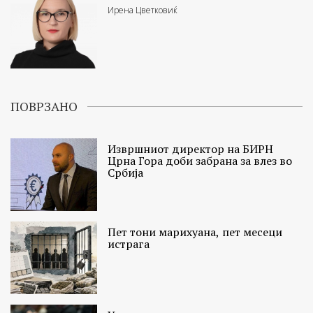
Ирена Цветковиќ
ПОВРЗАНО
Извршниот директор на БИРН
Црна Гора доби забрана за влез во
Србија
Пет тони марихуана, пет месеци
истрага