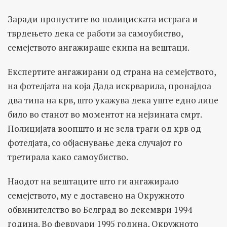
Заради пропустите во полициската истрага и
тврдењето дека се работи за самоубиство,
семејството ангажираше екипа на вештаци.
Експертите ангажирани од страна на семејството,
на фотелјата на која Дада искрварила, пронајдоа
два типа на крв, што укажува дека уште едно лице
било во станот во моментот на нејзината смрт.
Полицијата воопшто и не зела траги од крв од
фотелјата, со објаснување дека случајот го
третирала како самоубиство.
Наодот на вештаците што ги ангажирало
семејството, му е доставено на Окружното
обвинителство во Белград во декември 1994
година. Во февруари 1995 година, Окружното