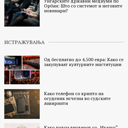
Унгарските државни медиуми по
Орбан: Што со системот и неговите
новинари?
ИСТРАЖУВАЊА
Од бесплатно до 4.500 евра: Како се
закупуваат културните институции
Како телефон со крипто на
осуденик исчезна во судските
лавиринти
Како падна тендерот со „Икарус“