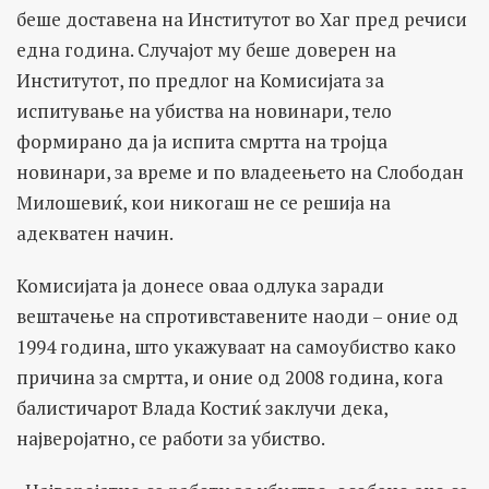
беше доставена на Институтот во Хаг пред речиси
една година. Случајот му беше доверен на
Институтот, по предлог на Комисијата за
испитување на убиства на новинари, тело
формирано да ја испита смртта на тројца
новинари, за време и по владеењето на Слободан
Милошевиќ, кои никогаш не се решија на
адекватен начин.
Комисијата ја донесе оваа одлука заради
вештачење на спротивставените наоди – оние од
1994 година, што укажуваат на самоубиство како
причина за смртта, и оние од 2008 година, кога
балистичарот Влада Костиќ заклучи дека,
најверојатно, се работи за убиство.