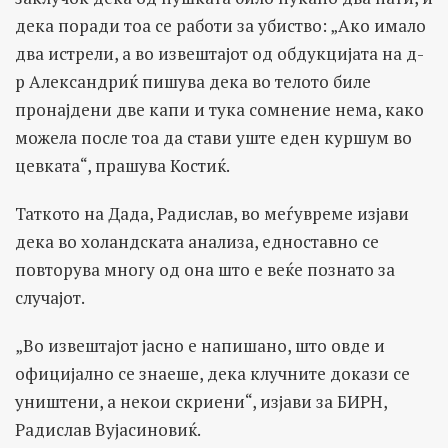
дека поради тоа се работи за убиство: „Ако имало
два истрели, а во извештајот од обдукцијата на д-
р Александриќ пишува дека во телото биле
пронајдени две капи и тука сомнение нема, како
можела после тоа да стави уште еден куршум во
цевката“, прашува Костиќ.
Таткото на Дада, Радислав, во меѓувреме изјави
дека во холандската анализа, едноставно се
повторува многу од она што е веќе познато за
случајот.
„Во извештајот јасно е напишано, што овде и
официјално се знаеше, дека клучните докази се
уништени, а некои скриени“, изјави за БИРН,
Радислав Вујасиновиќ.