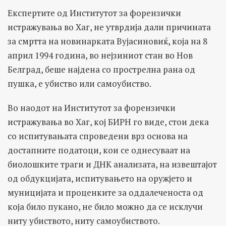
Експертите од Институтот за форензички
истражувања во Хаг, не утврдија дали причината
за смртта на новинарката Вујасиновиќ, која на 8
април 1994 година, во нејзиниот стан во Нов
Белград, беше најдена со прострелна рана од
пушка, е убиство или самоубиство.
Во наодот на Институтот за форензички
истражувања во Хаг, кој БИРН го виде, стои дека
со испитувањата спроведени врз основа на
достапните податоци, кои се однесуваат на
биолошките траги и ДНК анализата, на извештајот
од обдукцијата, испитувањето на оружјето и
муницијата и проценките за оддалеченоста од
која било пукано, не било можно да се исклучи
ниту убиството, ниту самоубиството.