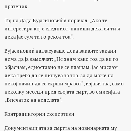
пратеник.
Тој на Дада Вујасиновиќ ѝ порачал: „Ако те
интересира кој е следниот, напиши дека си ти и
дека јас сум ти го рекол тоа“.
Вујасиновиќ нагласуваше дека ваквите закани
нема да ја замолчат: „Не знам како тоа да ви го
објаснам, едноставно не се плашам. Јас мислам
дека треба да се пишува за тоа, за да може на
некој начин да се скрши мразот“, изјави таа, само
неколку месеци пред својата смрт, во емисијата
„Впечаток на неделата“.
Контрадикторни експертизи
Документацијата за смртта на новинарката му