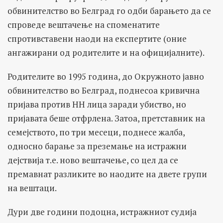
обвинителство во Белград го одби барањето да се
спроведе вештачење на споменатите
спротивставени наоди на експертите (оние
ангажирани од родителите и на официјалните).
Родителите во 1995 година, до Окружното јавно
обвинителство во Белград, поднесоа кривична
пријава против НН лица заради убиство, но
пријавата беше отфрлена. Затоа, претставник на
семејството, по три месеци, поднесе жалба,
односно барање за преземање на истражни
дејствија т.е. ново вештачење, со цел да се
премавнат разликите во наодите на двете групи
на вештаци.
Дури две години подоцна, истражниот судија