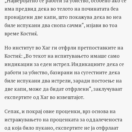
„Најверојатно се работи за убиство, особено ако се
има предвид дека во телото на починатата беа
пронајдени две капи, што покажува дека во неа
биле испукани два снопа сачми“, изјави во тоа
време Костиќ.
Но институт во Хаг ги отфрли претпоставките на
Костиќ: „Во текот на испитувањето имаше само
индикации за еден истрел. Индикациите дека се
работи за убиство, базирани на сугестиите дека
биле испукани два истрели, заради постоење на
две капи, може да бидат отфрлени“, заклучуваат
експертите од Хаг во извештајот.
Сепак, и покрај овие проценки, врз основа на
истражувањето на проценката за оддалеченоста
од која било пукано, експертите не ја отфрлаат