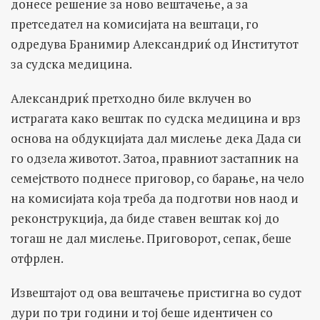
донесе решение за ново вештачење, а за
претседател на комисијата на вештаци, го
одредува Бранимир Александриќ од Институтот
за судска медицина.
Александриќ претходно биле вклучен во
истрагата како вештак по судска медицина и врз
основа на обдукцијата дал мислење дека Дада си
го одзела животот. Затоа, правниот застапник на
семејството поднесе приговор, со барање, на чело
на комисијата која треба да подготви нов наод и
реконструкција, да биде ставен вештак кој до
тогаш не дал мислење. Приговорот, сепак, беше
отфрлен.
Извештајот од ова вештачење пристигна во судот
дури по три години и тој беше идентичен со