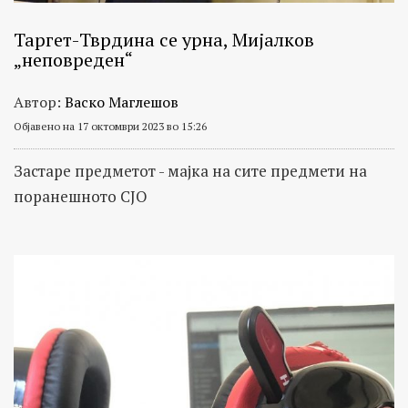
Таргет-Тврдина се урна, Мијалков
„неповреден“
Автор:
Васко Маглешов
Објавено на 17 октомври 2023 во 15:26
Застаре предметот - мајка на сите предмети на
поранешното СЈО