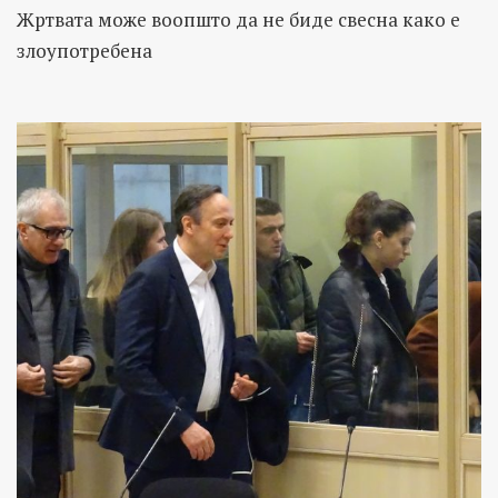
Жртвата може воопшто да не биде свесна како е
злоупотребена