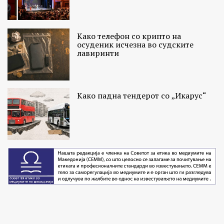
Како телефон со крипто на
осуденик исчезна во судските
лавиринти
Како падна тендерот со „Икарус“