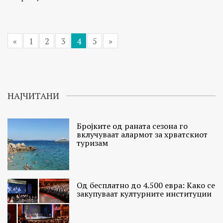
«
1
2
3
4
5
»
НАЈЧИТАНИ
Бројките од раната сезона го
вклучуваат алармот за хрватскиот
туризам
Од бесплатно до 4.500 евра: Како се
закупуваат културните институции