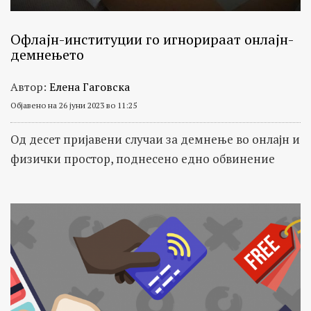
Офлајн-институции го игнорираат онлајн-
демнењето
Автор:
Елена Гаговска
Објавено на 26 јуни 2023 во 11:25
Од десет пријавени случаи за демнење во онлајн и
физички простор, поднесено едно обвинение