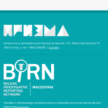
Балканска истражувачка репортерска мрежа | Ул. Мирослав Крлежа 67,
1000 Скопје | тел. +38923290280­ |
Контакт
Призма е публикација на Балканската истражувачка репортерска мрежа
(БИРН) Македонија