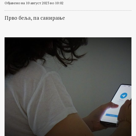
Објавено на 10 август 2023 во 10:02
Прво беља, па санирање