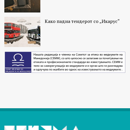
Како падна тендерот со „Икарус“