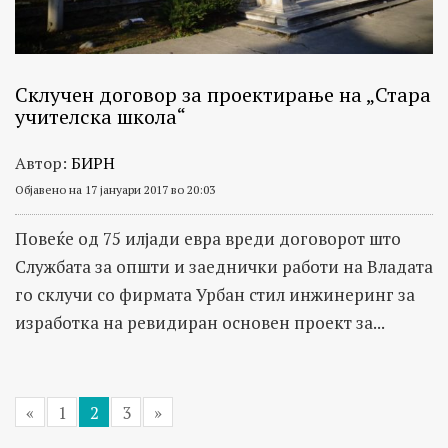
Склучен договор за проектирање на „Стара
учителска школа“
Автор:
БИРН
Објавено на 17 јануари 2017 во 20:03
Повеќе од 75 илјади евра вреди договорот што
Службата за општи и заеднички работи на Владата
го склучи со фирмата Урбан стил инжинеринг за
изработка на ревидиран основен проект за...
«
1
2
3
»