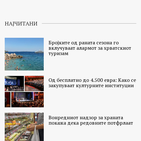
НАЈЧИТАНИ
Бројките од раната сезона го
вклучуваат алармот за хрватскиот
туризам
Од бесплатно до 4.500 евра: Како се
закупуваат културните институции
Вонредниот надзор за храната
покажа дека редовните потфрлаат