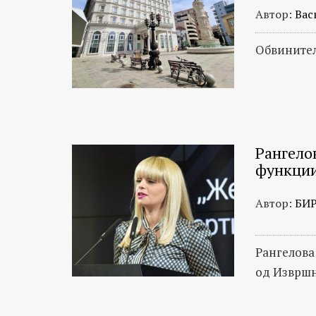
Автор:
Вас
Обвинител
Рангело
функци
Автор:
БИ
Рангелова 
од Извршн