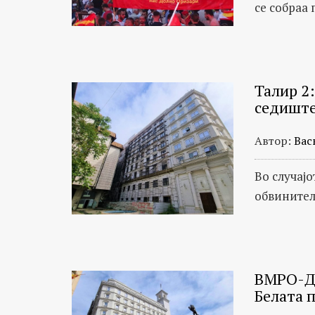
се собраа
Талир 2
седишт
Автор:
Вас
Во случај
обвинител
ВМРО-ДП
Белата 