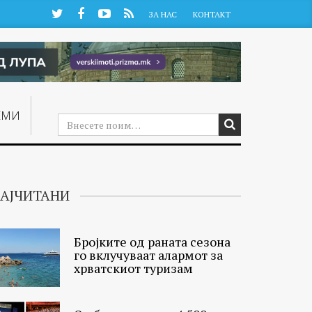
Twitter
Facebook
YouTube
RSS
ЗА НАС
КОНТАКТ
ЕМИ
АЈЧИТАНИ
Бројките од раната сезона
го вклучуваат алармот за
хрватскиот туризам