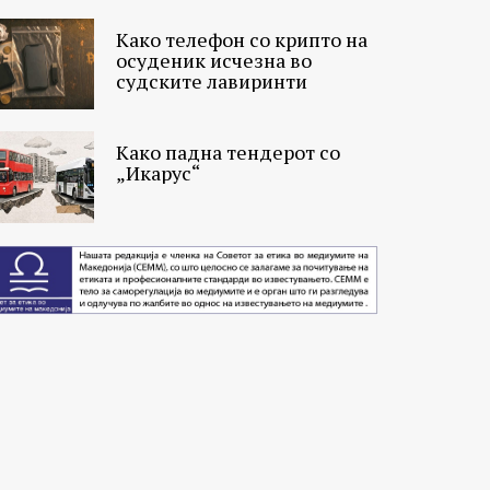
Како телефон со крипто на
осуденик исчезна во
судските лавиринти
Како падна тендерот со
„Икарус“