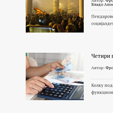
Автор:
Фро
Владо Апо
Пендаровс
социјалде
Четири 
Автор:
Фро
Колку под
функционе