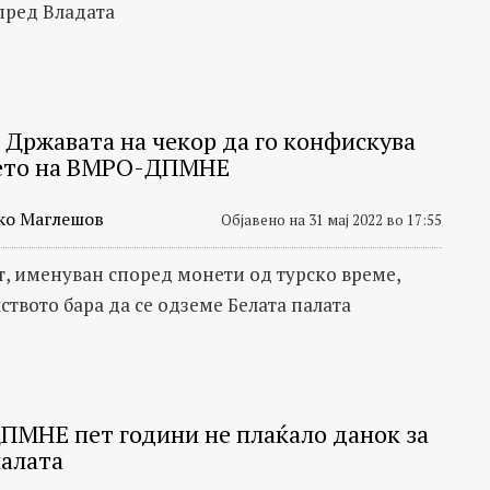
 пред Владата
: Државата на чекор да го конфискува
ето на ВМРО-ДПМНЕ
ко Маглешов
Објавено на 31 мај 2022 во 17:55
от, именуван според монети од турско време,
ството бара да се одземе Белата палата
МНЕ пет години не плаќало данок за
палата