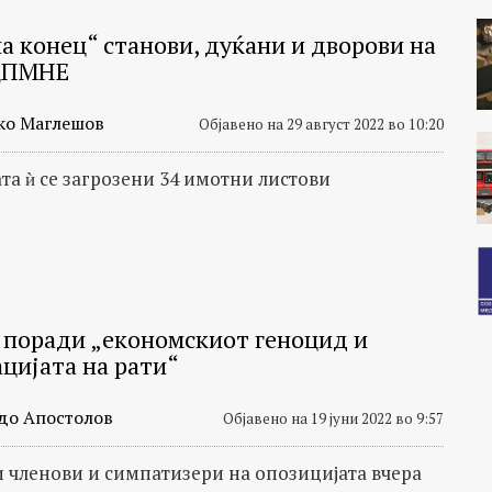
а конец“ станови, дуќани и дворови на
ДПМНЕ
ко Маглешов
Објавено на 29 август 2022 во 10:20
та ѝ се загрозени 34 имотни листови
 поради „економскиот геноцид и
ацијата на рати“
до Апостолов
Објавено на 19 јуни 2022 во 9:57
 членови и симпатизери на опозицијата вчера