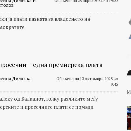
сина Димеска и
Објавено на 25 април 2024 во 19:32
столов
ки ја плати казната за владеењето на
мократите
просечни – една премиерска плата
сина Димеска
Објавено на 12 октомври 2023 во
9:45
алеку од Балканот, толку разликите меѓу
рските и просечните плати се помали