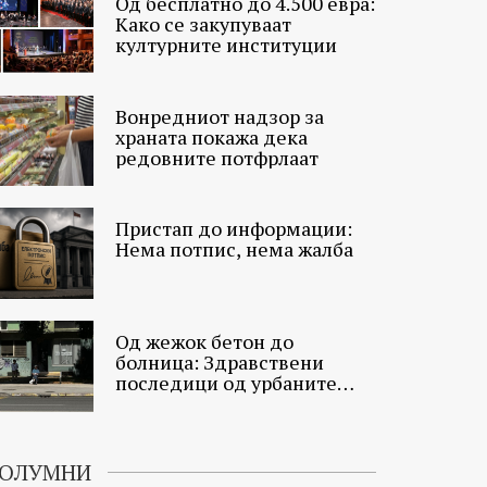
Од бесплатно до 4.500 евра:
Како се закупуваат
културните институции
Вонредниот надзор за
храната покажа дека
редовните потфрлаат
Пристап до информации:
Нема потпис, нема жалба
Од жежок бетон до
болница: Здравствени
последици од урбаните
топлински острови
ОЛУМНИ