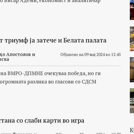
со Висар Адеми, економист и аналитичар
т триумф ја затече и Белата палата
до Апостолов и
Објавено на 09 мај 2024 во 12:45
вска
 на ВМРО-ДПМНЕ очекуваа победа, но ги
огромната разлика во гласови со СДСМ
тана со слаби карти во игра
К