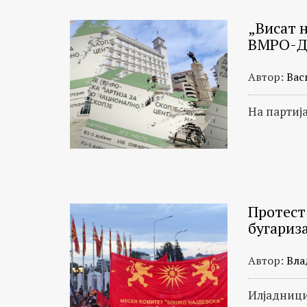
„Висат н
ВМРО-
Автор:
Вас
На партија
Протест
бугариз
Автор:
Вла
Илјадници