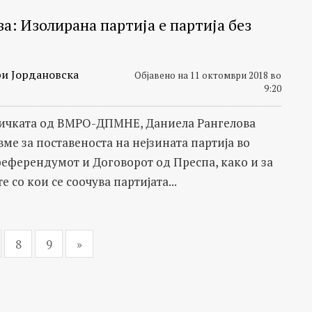
а: Изолирана партија е партија без
и Јордановска
Објавено на 11 октомври 2018 во
9:20
ичката од ВМРО-ДПМНЕ, Даниела Рангелова
ме за поставеноста на нејзината партија во
референдумот и Договорот од Преспа, како и за
 со кои се соочува партијата...
8
9
»