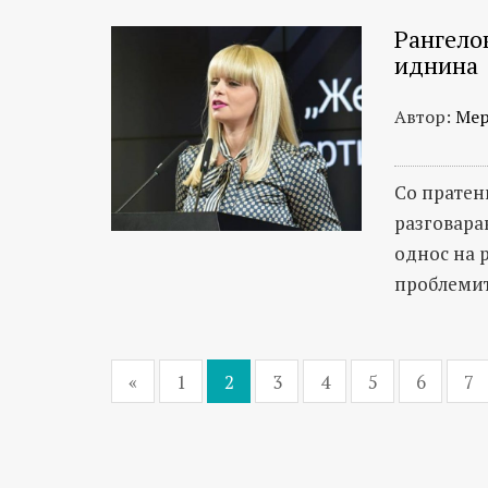
Рангелов
иднина
Автор:
Мер
Со пратен
разговарав
однос на 
проблемите
«
1
2
3
4
5
6
7