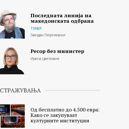
Последната линија на
македонската одбрана
ТУНЕЛ
Ѕвездан Георгиевски
Ресор без министер
Ирена Цветковиќ
ИСТРАЖУВАЊА
Од бесплатно до 4.500 евра:
Како се закупуваат
културните институции