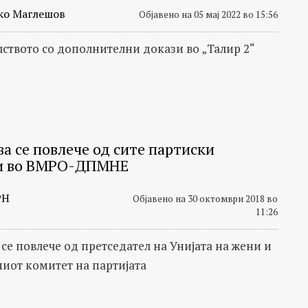
ко Маглешов
Објавено на 05 мај 2022 во 15:56
ството со дополнителни докази во „Талир 2“
ва се повлече од сите партиски
и во ВМРО-ДПМНЕ
РН
Објавено на 30 октомври 2018 во
11:26
се повлече од претседател на Унијата на жени и
иот комитет на партијата