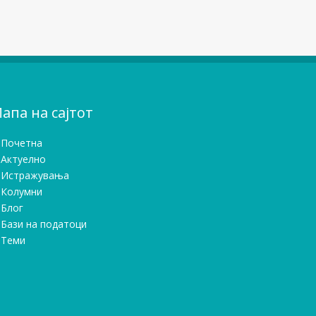
апа на сајтот
Почетна
Актуелно
Истражувањa
Колумни
Блог
Бази на податоци
Теми