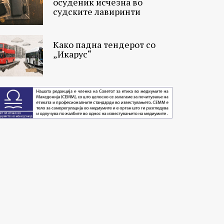
осуденик исчезна во
судските лавиринти
Како падна тендерот со
„Икарус“