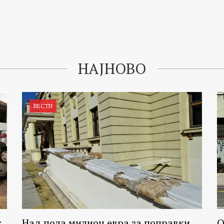
НАЈНОВО
ВЕСТИ
:
Над пола милион евра за поправки
О