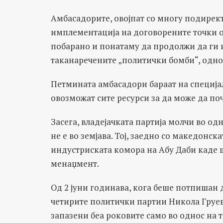
Амбасадорите, овојпат со многу подирек
имплементација на договорените точки 
побарано и понатаму да продолжи да ги и
таканаречените „политички бомби“, одно
Петмината амбасадори бараат на специјал
овозможат сите ресурси за да може да поч
Засега, владејачката партија молчи во о
не е во земјава. Тој, заедно со македонск
индустриската комора на Абу Даби каде 
менаџмент.
Од 2 јуни годинава, кога беше потпишан 
четирите политички партии Никола Груев
запазени беа роковите само во однос на т