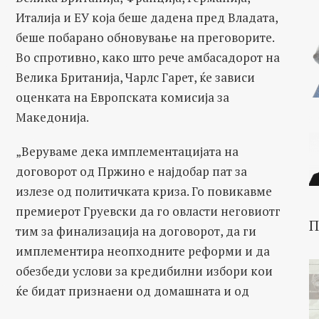
Италија и ЕУ која беше дадена пред Владата,
беше побарано обновување на преговорите.
Во спротивно, како што рече амбасадорот на
Велика Британија, Чарлс Гарет, ќе зависи
оценката на Европската комисија за
Македонија.
„Веруваме дека имплементацијата на
договорот од Пржино е најдобар пат за
излезе од политичката криза. Го повикавме
премиерот Груевски да го овласти неговиотг
П
тим за финализација на договорот, да ги
имплементира неопходните реформи и да
обезбеди услови за кредибилни избори кои
ќе бидат признаени од домашната и од