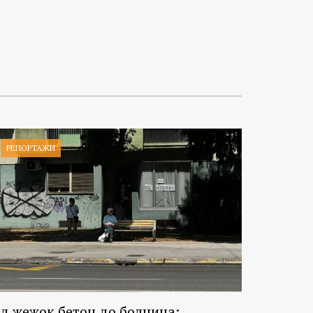
РЕПОРТАЖИ
д жежок бетон до болница: