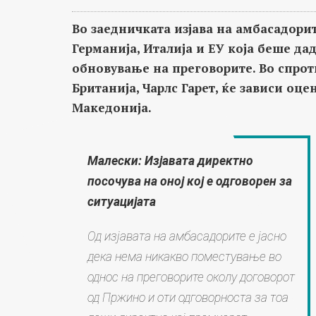
Во заедничката изјава на амбасадорит
Германија, Италија и ЕУ која беше да
обновување на преговорите. Во спрот
Британија, Чарлс Гарет, ќе зависи оц
Македонија.
Малески: Изјавата директно
посочува на оној кој е одговорен за
ситуацијата
Од изјавата на амбасадорите е јасно
дека нема никакво поместување во
однос на преговорите околу договорот
од Пржино и оти одговорноста за тоа