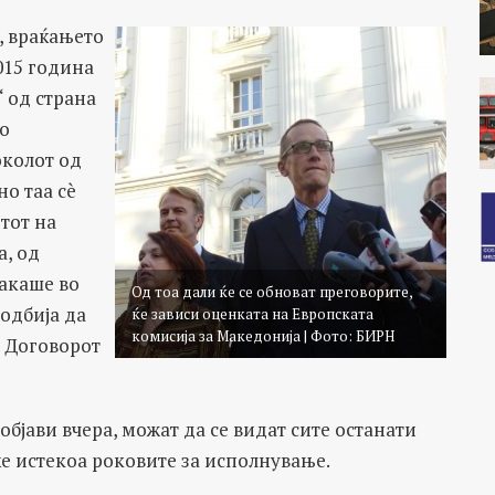
, враќањето
015 година
 од страна
но
околот од
но таа сè
тот на
, од
сакаше во
Од тоа дали ќе се обноват преговорите,
одбија да
ќе зависи оценката на Европската
комисија за Македонија | Фото: БИРН
д Договорот
бјави вчера, можат да се видат сите останати
е истекоа роковите за исполнување.