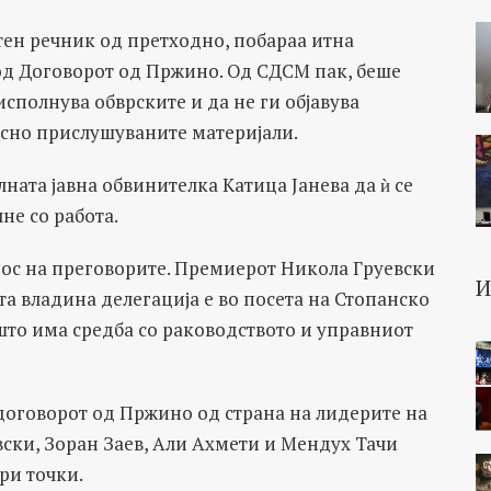
тен речник од претходно, побараа итна
од Договорот од Пржино. Од СДСМ пак, беше
сполнува обврските и да не ги објавува
сно прислушуваните материјали.
ната јавна обвинителка Катица Јанева да ѝ се
не со работа.
днос на преговорите. Премиерот Никола Груевски
ата владина делегација е во посета на Стопанско
што има средба со раководството и управниот
договорот од Пржино од страна на лидерите на
ски, Зоран Заев, Али Ахмети и Мендух Тачи
ри точки.