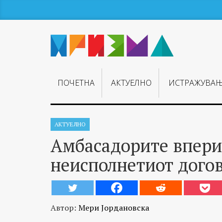
ПОЧЕТНА
АКТУЕЛНО
ИСТРАЖУВА
АКТУЕЛНО
Амбасадорите впериј
неисполнетиот дого
Автор:
Мери Јордановска