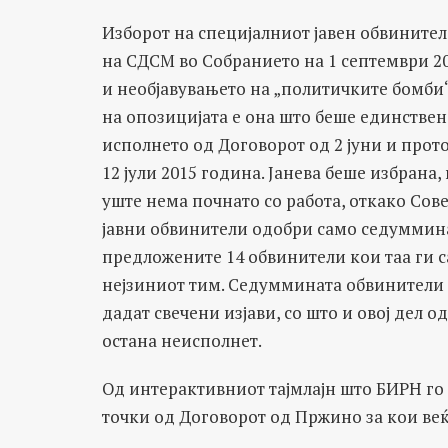
Изборот на специјалниот јавен обвинител
на СДСМ во Собранието на 1 септември 2
и необјавувањето на „политичките бомби“
на опозицијата е она што беше единстве
исполнето од Договорот од 2 јуни и прот
12 јули 2015 година. Јанева беше избрана, 
уште нема почнато со работа, откако Сове
јавни обвинители одобри само седуммина
предложените 14 обвинители кои таа ги 
нејзиниот тим. Седуммината обвинители 
дадат свечени изјави, со што и овој дел о
остана неисполнет.
Од интерактивниот тајмлајн што БИРН го о
точки од Договорот од Пржино за кои веќ