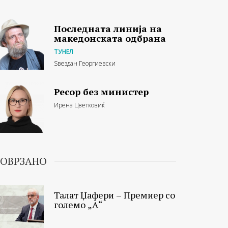
Последната линија на
македонската одбрана
ТУНЕЛ
Ѕвездан Георгиевски
Ресор без министер
Ирена Цветковиќ
ОВРЗАНО
Талат Џафери – Премиер со
големо „А“