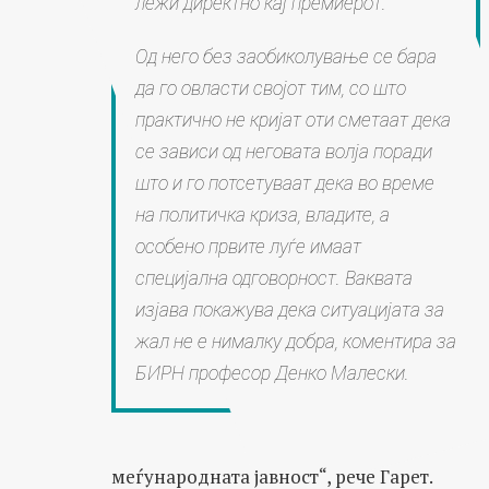
лежи директно кај премиерот.
Од него без заобиколување се бара
да го овласти својот тим, со што
практично не кријат оти сметаат дека
се зависи од неговата волја поради
што и го потсетуваат дека во време
на политичка криза, владите, а
особено првите луѓе имаат
специјална одговорност. Ваквата
изјава покажува дека ситуацијата за
жал не е нималку добра, коментира за
БИРН професор Денко Малески.
меѓународната јавност“, рече Гарет.