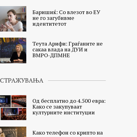
Баришиќ: Со влезот во ЕУ
не го загубивме
идентитетот
Теута Арифи: Граѓаните не
сакаа влада на ДУИ и
ВМРО-ДПМНЕ
ИСТРАЖУВАЊА
Од бесплатно до 4.500 евра:
Како се закупуваат
културните институции
Како телефон со крипто на