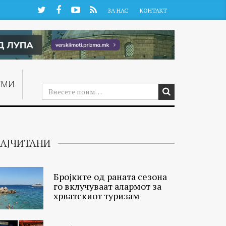
Twitter
Facebook
YouTube
RSS
ЗА НАС
КОНТАКТ
ЕМИ
АЈЧИТАНИ
Бројките од раната сезона
го вклучуваат алармот за
хрватскиот туризам