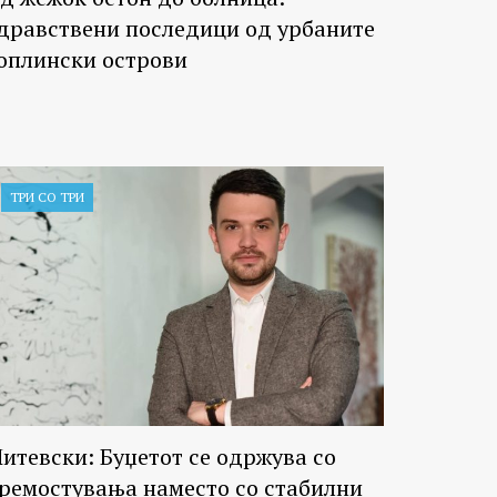
дравствени последици од урбаните
оплински острови
ТРИ СО ТРИ
итевски: Буџетот се одржува со
ремостувања наместо со стабилни