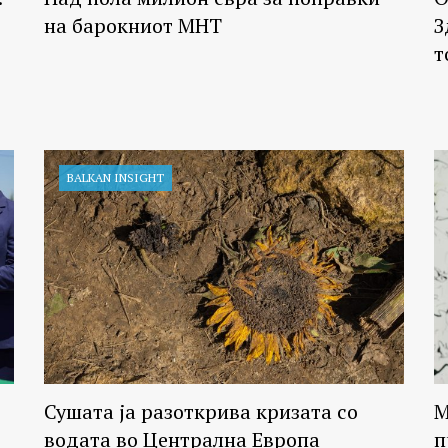
на барокниот МНТ
З
т
BALKAN INSIGHT
Сушата ја разоткрива кризата со
М
водата во Централна Европа
п