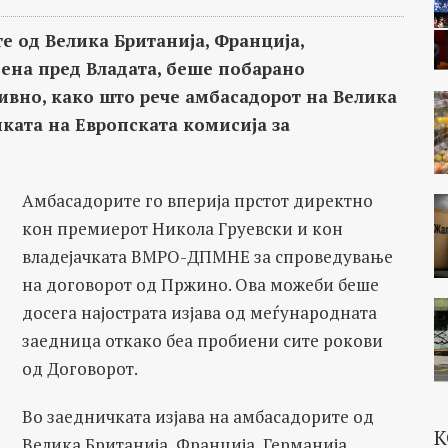
е од Велика Британија, Франција,
дена пред Владата, беше побарано
ивно, како што рече амбасадорот на Велика
енката на Европската комисија за
Амбасадорите го вперија прстот директно
кон премиерот Никола Груевски и кон
владејачката ВМРО-ДПМНЕ за спроведување
на договорот од Пржино. Ова можеби беше
досега најострата изјава од меѓународната
заедница откако беа пробиени сите рокови
од Договорот.
Во заедничката изјава на амбасадорите од
К
Велика Британија, Франција, Германија,