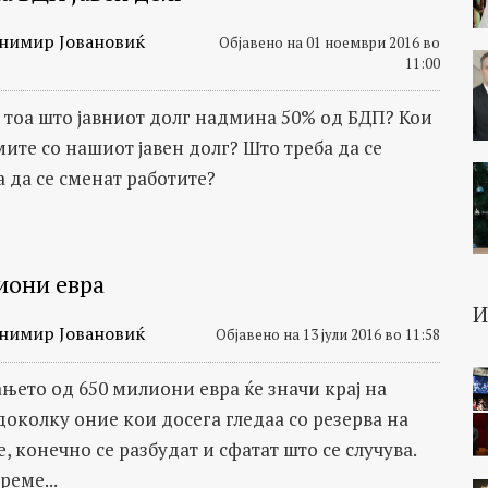
нимир Јовановиќ
Објавено на 01 ноември 2016 во
11:00
 тоа што јавниот долг надмина 50% од БДП? Кои
ите со нашиот јавен долг? Што треба да се
а да се сменат работите?
иони евра
нимир Јовановиќ
Објавено на 13 јули 2016 во 11:58
њето од 650 милиони евра ќе значи крај на
доколку оние кои досега гледаа со резерва на
, конечно се разбудат и сфатат што се случува.
реме...