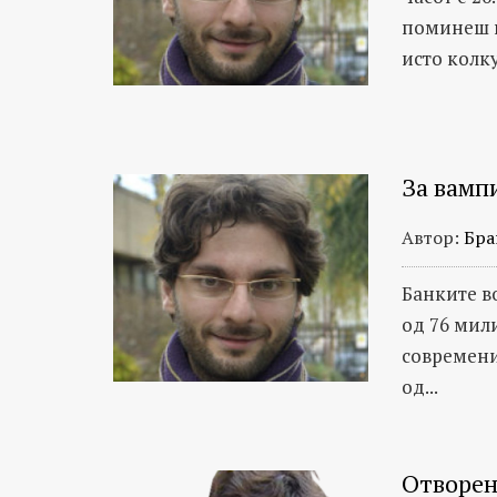
поминеш н
исто колку
За вамп
Автор:
Бра
Банките в
од 76 мили
современи
од...
Отворен