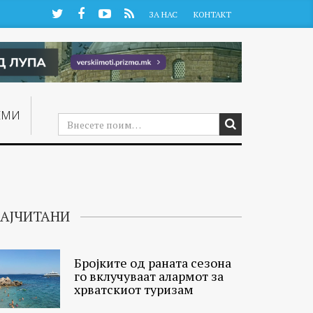
Twitter
Facebook
YouTube
RSS
ЗА НАС
КОНТАКТ
ЕМИ
АЈЧИТАНИ
Бројките од раната сезона
го вклучуваат алармот за
хрватскиот туризам