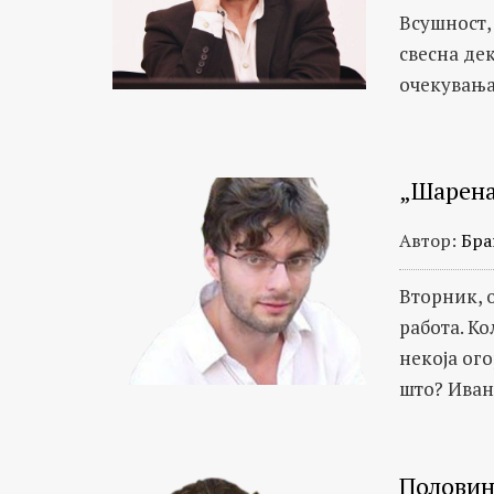
Всушност, 
свесна де
очекувањат
„Шарена
Автор:
Бра
Вторник, о
работа. Ко
некоја ог
што? Иван
Половин