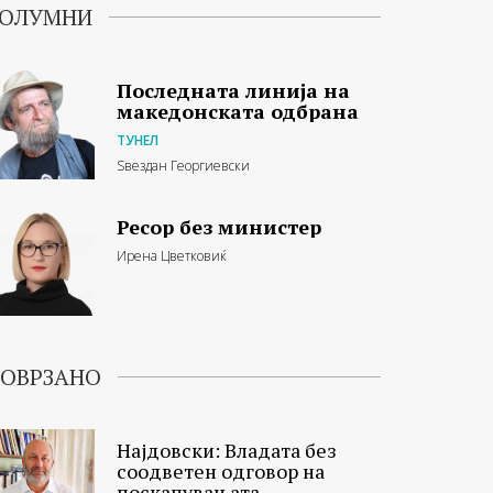
ОЛУМНИ
Последната линија на
македонската одбрана
ТУНЕЛ
Ѕвездан Георгиевски
Ресор без министер
Ирена Цветковиќ
ОВРЗАНО
Најдовски: Владата без
соодветен одговор на
поскапувањата