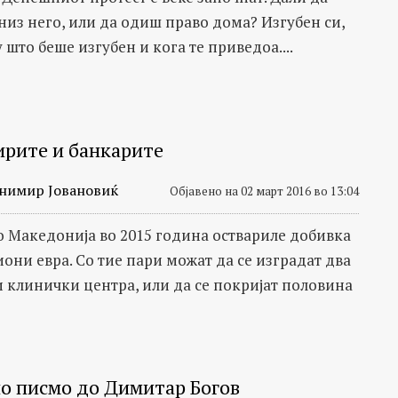
из него, или да одиш право дома? Изгубен си,
 што беше изгубен и кога те приведоа....
ирите и банкарите
нимир Јовановиќ
Објавено на 02 март 2016 во 13:04
о Македонија во 2015 година оствариле добивка
они евра. Со тие пари можат да се изградат два
 клинички центра, или да се покријат половина
о писмо до Димитар Богов