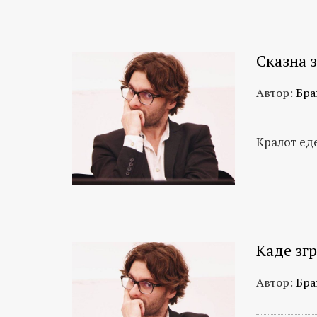
Сказна з
Автор:
Бра
Кралот ед
Каде зг
Автор:
Бра