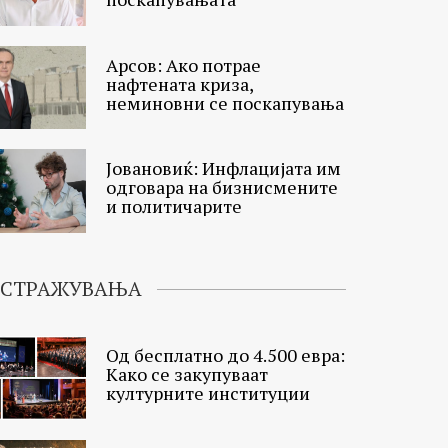
Арсов: Ако потрае
нафтената криза,
неминовни се поскапувања
Јовановиќ: Инфлацијата им
одговара на бизнисмените
и политичарите
ИСТРАЖУВАЊА
Од бесплатно до 4.500 евра:
Како се закупуваат
културните институции