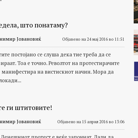
едела, што понатаму?
нимир Јовановиќ
Објавено на 24 мај 2016 во 11:51
ите постојано се слуша дека тие треба да се
ираат. Тоа е точно. Револтот на протестирачите
е манифестира на вистискиот начин. Мора да
локади...
е ги штитовите!
нимир Јовановиќ
Објавено на 15 април 2016 во 13:06
. Денешниот протест е веќе започнат. Дали да