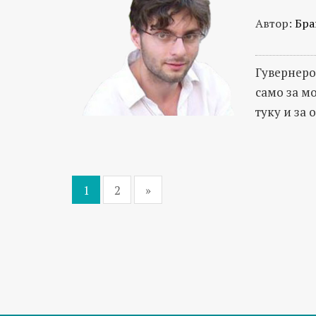
Автор:
Бра
Гувернеро
само за м
туку и за 
1
2
»