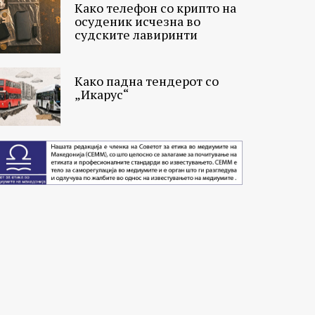
Како телефон со крипто на
осуденик исчезна во
судските лавиринти
Како падна тендерот со
„Икарус“