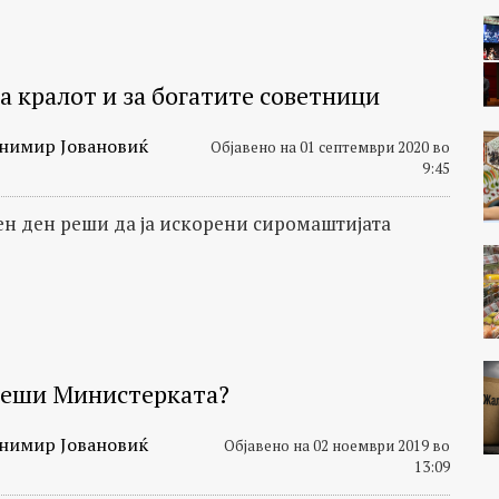
а кралот и за богатите советници
нимир Јовановиќ
Објавено на 01 септември 2020 во
9:45
ен ден реши да ја искорени сиромаштијата
реши Министерката?
нимир Јовановиќ
Објавено на 02 ноември 2019 во
13:09