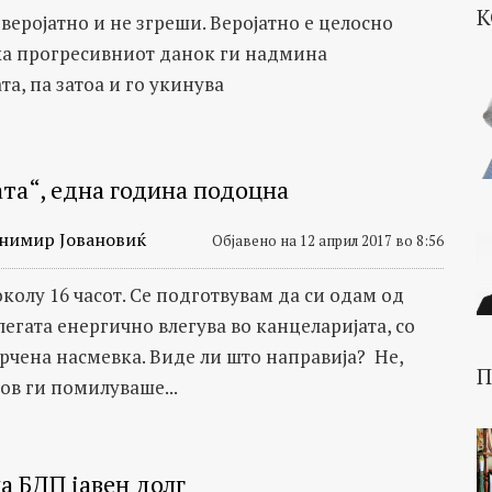
К
веројатно и не згреши. Веројатно е целосно
ка прогресивниот данок ги надмина
а, па затоа и го укинува
та“, една година подоцна
нимир Јовановиќ
Објавено на 12 април 2017 во 8:56
колу 16 часот. Се подготвувам да си одам од
легата енергично влегува во канцеларијата, со
орчена насмевка. Виде ли што направија? Не,
П
ов ги помилуваше...
а БДП јавен долг