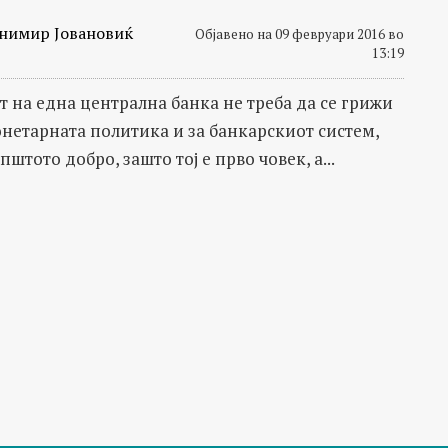
нимир Јовановиќ
Објавено на 09 февруари 2016 во
13:19
т на една централна банка не треба да се грижи
онетарната политика и за банкарскиот систем,
општото добро, зашто тој е прво човек, а...