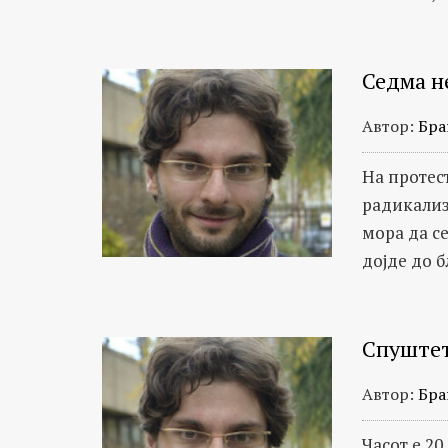
Седма н
Автор:
Бра
На протест
радикализ
мора да с
дојде до б
Спуштет
Автор:
Бра
Часот е 20