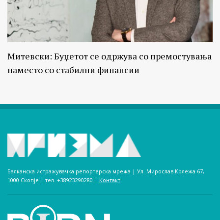
Митевски: Буџетот се одржува со премостувања
наместо со стабилни финансии
Балканска истражувачка репортерска мрежа | Ул. Мирослав Крлежа 67,
1000 Скопје | тел. +38923290280­ |
Контакт