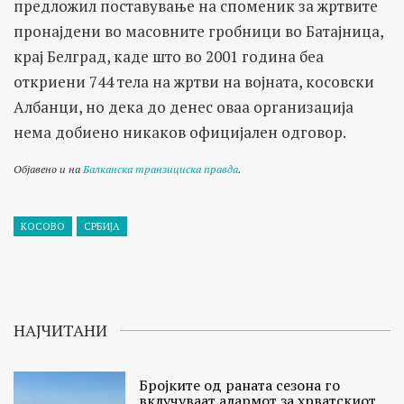
предложил поставување на споменик за жртвите
пронајдени во масовните гробници во Батајница,
крај Белград, каде што во 2001 година беа
откриени 744 тела на жртви на војната, косовски
Албанци, но дека до денес оваа организација
нема добиено никаков официјален одговор.
Објавено и на
Балканска транзициска правда
.
КОСОВО
СРБИЈА
НАЈЧИТАНИ
Бројките од раната сезона го
вклучуваат алармот за хрватскиот