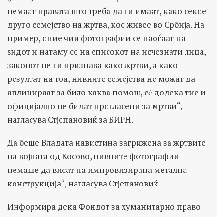
немаат правата што треба да ги имаат, како секое
друго семејство на жртва, кое живее во Србија. На
пример, оние чии фотографии се наоѓаат на
ѕидот и натаму се на списокот на исчезнати лица,
законот не ги признава како жртви, а како
резултат на тоа, нивните семејства не можат да
аплицираат за било каква помош, сѐ додека тие и
официјално не бидат прогласени за мртви“,
нагласува Стјепановиќ за БИРН.
Да беше Владата навистина загрижена за жртвите
на војната од Косово, нивните фотографии
немаше да висат на импровизирана метална
конструкција“, нагласува Стјепановиќ.
Информира дека Фондот за хуманитарно право