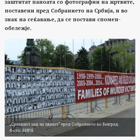
заштитат паноата со фотографии на жртвите,
поставени пред Собранието на Србија, и во
знак на сеќавање, да се постави спомен-
обележје.
„Српскиот ѕид на плачот“ пред Собранието во Белград.
Фото: БИРН