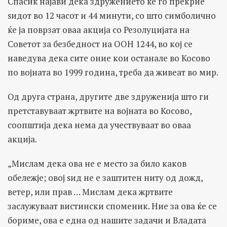
Спасиќ најави дека здружението ќе го прекрие
ѕидот во 12 часот и 44 минути, со што симболично
ќе ја поврзат оваа акција со Резолуцијата на
Советот за безбедност на ООН 1244, во кој се
наведува дека сите оние кои останале во Косово
по војната во 1999 година, треба да живеат во мир.
Од друга страна, другите две здруженија што ги
претставуваат жртвите на војната во Косово,
соопштија дека нема да учествуваат во оваа
акција.
„Мислам дека ова не е место за било каков
обележје; овој ѕид не е заштитен ниту од дожд,
ветер, или прав … Мислам дека жртвите
заслужуваат вистински споменик. Ние за ова ќе се
бориме, ова е една од нашите задачи и Владата