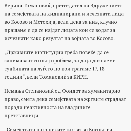
Верица Томановиќ, претседател на Здружението
на семејствата на киднапирани и исчезнати лица
во Косово и Метохија, вели дека за нив, клучно
прашање е да се најдат лицата кои се водат за
исчезнати како резултат на војната во Косово.
„Државните институции треба повеќе да се
занимаваат со овој проблем, за да ја дознаеме
судбината на луѓето по кои трагаме 17, 18
години“, вели Томановиќ за БИРН.
Немања Степановиќ од Фондот за хуманитарно
право, смета дека семејствата на жртвите страдаат
поради неактивноста на владините
претставници.
„Семејствата на српските жртви во Косово ги