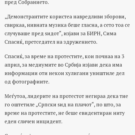
пред Собранието.
„Демонстрантите користеа навредливи зборови,
свиркаа, нивната музика беше гласна, а сето тоа се
случуваше пред ѕидот“, изјави за БИРН, Сима
Спасиќ, претседател на здружението.
Спасиќ, за време на протестите, кои почнаа на 3
април, за медиумите во Србија изјави дека има
информации оти некои хулигани уништиле дел
од фотографиите.
Меѓутоа, лидерите на протестот негираа дека тие
го оштетиле „Српски ѕид на плачот“, по што, за
време на протестите, не беше евидентиран ниту
еден сличен инцидент.