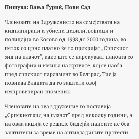
Пишува: Вања Ѓуриќ, Нови Сад
Членовите на Здружението на семејствата на
киднапирани и убиени цивили, војници и
полицајци во Косово од 1998 до 2000 година, во
петок со црно платно ќе го прекријат „Српскиот
ѕид на плачот“, како што се нарекуваат паноата со
фотографии и имиња на жртвите, кој се наоѓа
пред српскиот парламент во Белград. Тие ја
повикаа Владата да го заштити овој
импровизиран споменик.
Членовите на ова здружение го поставија
„Српскиот ѕид на плачот“ пред неколку години, а
на оваа акција се решиле бидејќи паноите не беа
заштитени за време на антивладините протести