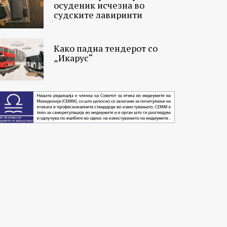
осуденик исчезна во
судските лавиринти
Како падна тендерот со
„Икарус“