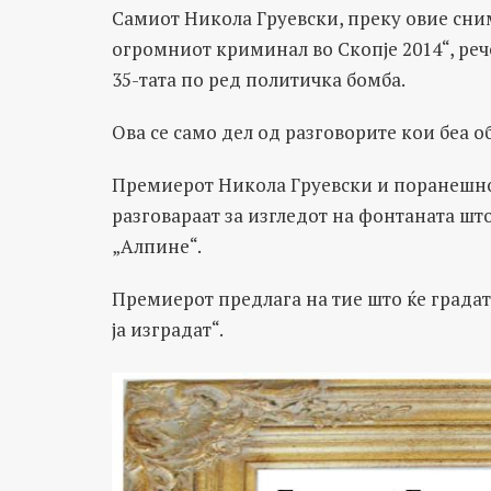
Самиот Никола Груевски, преку овие сним
огромниот криминал во Скопје 2014“, реч
35-тата по ред политичка бомба.
Ова се само дел од разговорите кои беа 
Премиерот Никола Груевски и поранешно
разговараат за изгледот на фонтаната што
„Алпине“.
Премиерот предлага на тие што ќе градат,
ја изградат“.