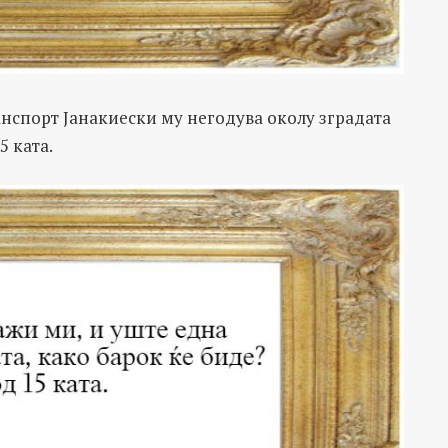
нспорт Јанакиески му негодува околу зградата
5 ката.