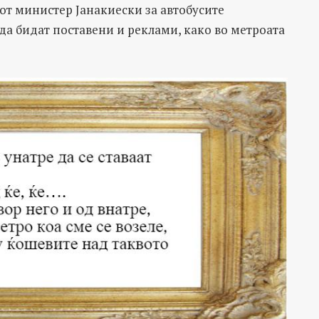
т министер Јанакиески за автобусите
 да бидат поставени и реклами, како во метроата