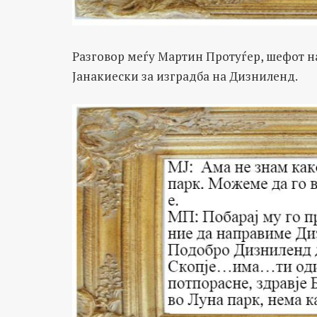
Разговор меѓу Мартин Протуѓер, шефот н
Јанакиески за изградба на Дизниленд.