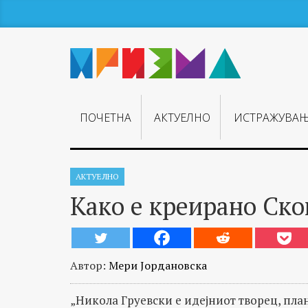
ПОЧЕТНА
АКТУЕЛНО
ИСТРАЖУВА
АКТУЕЛНО
Како е креирано Ско
Автор:
Мери Јордановска
„Никола Груевски е идејниот творец, план