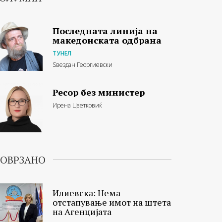
Последната линија на
македонската одбрана
ТУНЕЛ
Ѕвездан Георгиевски
Ресор без министер
Ирена Цветковиќ
ОВРЗАНО
Илиевска: Нема
отстапување имот на штета
на Агенцијата