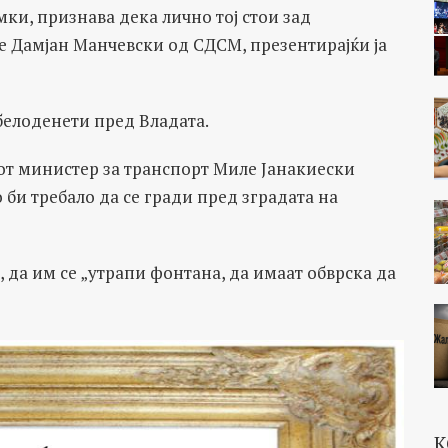
ки, признава дека лично тој стои зад
е Дамјан Манчевски од СДСМ, презентирајќи ја
обелоденети пред Владата.
т министер за транспорт Миле Јанакиески
 би требало да се гради пред зградата на
 да им се „утрапи фонтана, да имаат обврска да
К