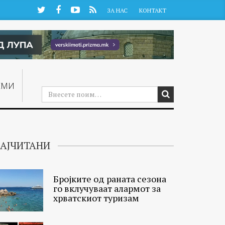
Twitter
Facebook
YouTube
RSS
ЗА НАС
КОНТАКТ
ЕМИ
АЈЧИТАНИ
Бројките од раната сезона
го вклучуваат алармот за
хрватскиот туризам