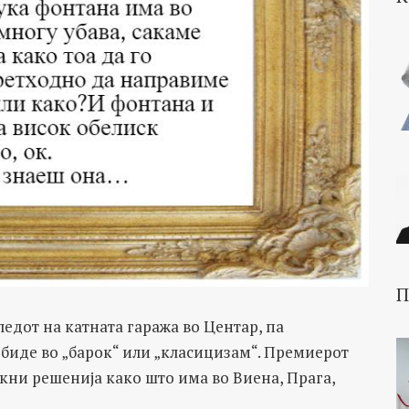
П
ледот на катната гаража во Центар, па
 биде во „барок“ или „класицизам“. Премиерот
окни решенија како што има во Виена, Прага,