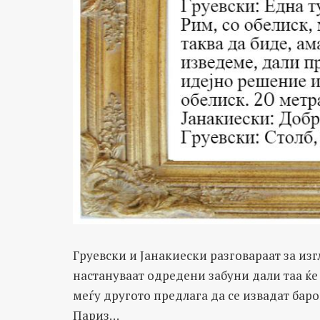
Груевски и Јанакиески разговараат за изг
настануваат одредени забуни дали таа ќе
меѓу другото предлага да се извадат бар
Париз…